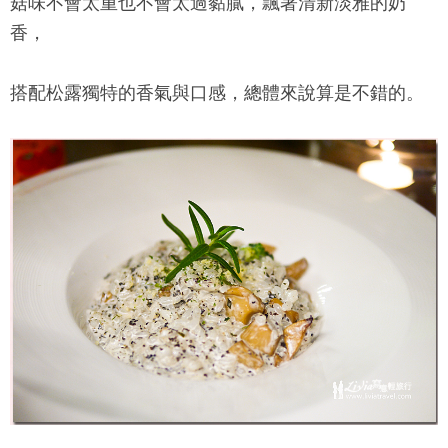
菇味不會太重也不會太過黏膩，飄著清新淡雅的奶
香，
搭配松露獨特的香氣與口感，總體來說算是不錯的。