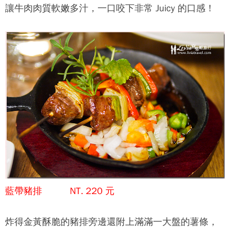
讓牛肉肉質軟嫩多汁，一口咬下非常 Juicy 的口感！
藍帶豬排 NT. 220 元
炸得金黃酥脆的豬排旁邊還附上滿滿一大盤的薯條，