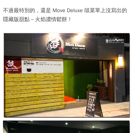
不過最特別的，還是
Move Deluxe 燄
菜單上沒寫出的
隱藏版甜點－火焰濃情鬆餅！