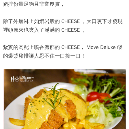
豬排份量足夠且非常厚實，
除了外層淋上如熔岩般的 CHEESE ，大口咬下才發現
裡頭原來也夾入了滿滿的 CHEESE ，
紮實的肉配上噴香濃郁的 CHEESE，
Move Deluxe 燄
的爆漿豬排讓人忍不住一口接一口！