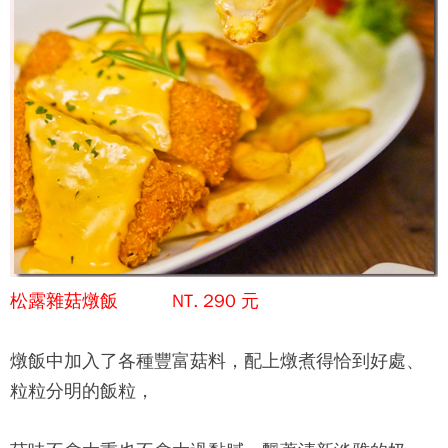
松露雜菇燉飯 NT. 290 元
燉飯中加入了各種豐富菇料，配上燉煮得恰到好處、
粒粒分明的飯粒，