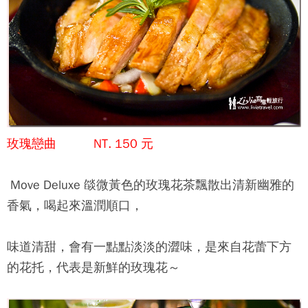
玫瑰戀曲 NT. 150 元
Move Deluxe 燄
微黃色的玫瑰花茶飄散出清新幽雅的
香氣，喝起來溫潤順口，
味道清甜，會有一點點淡淡的澀味，是來自花蕾下方
的花托，代表是新鮮的玫瑰花～