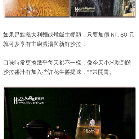
如果是點義大利麵或燉飯主餐類，只要加價 NT. 80 元
就可多享有主廚濃湯與新鮮沙拉，
口味時常更換幾乎每天都不一樣，像今天小米吃到的
沙拉醬汁有加入些許花生醬提味，非常開胃。