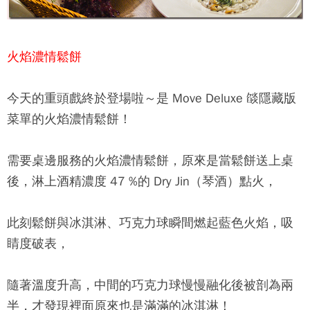
火焰濃情鬆餅
今天的重頭戲終於登場啦～是
Move Deluxe 燄
隱藏版
菜單的火焰濃情鬆餅！
需要桌邊服務的火焰濃情鬆餅，原來是當鬆餅送上桌
後，淋上酒精濃度 47 %的 Dry Jin（琴酒）點火，
此刻鬆餅與冰淇淋、巧克力球瞬間燃起藍色火焰，吸
睛度破表，
隨著溫度升高，中間的巧克力球慢慢融化後被剖為兩
半，才發現裡面原來也是滿滿的冰淇淋！