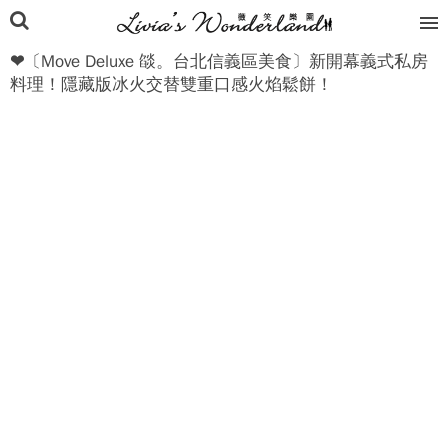
❤〔Move Deluxe 燄。台北信義區美食〕新開幕義式私房
料理！隱藏版冰火交替雙重口感火焰鬆餅！