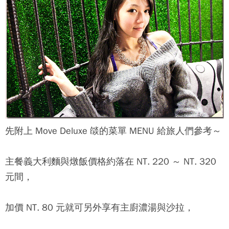
先附上
Move Deluxe 燄
的菜單 MENU 給旅人們參考～
主餐義大利麵與燉飯價格約落在 NT. 220 ～ NT. 320
元間，
加價 NT. 80 元就可另外享有主廚濃湯與沙拉，