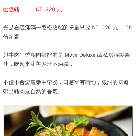
松阪豬 NT. 220 元
光是看這滿滿一盤松阪豬的份量只要 NT. 220 元， CP
值超高！
與牛肉串燒相同搭配的是
Move Deluxe 燄
私房特製醬
汁，吃起來甜美多汁不油膩，
不僅不會澀還嫩中帶脆，口感富有嚼勁，微甜的味道
帶出豬肉最自然的香氣。