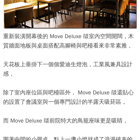
重新裝潢開幕後的
Move Deluxe 燄
室內空間開闊，木
質牆面地板與桌面搭配高腳椅與吧檯看來非常素雅，
天花板上垂掛下一個個愛迪生燈泡，工業風兼具設計
感，
除了室內座位區與吧檯區外，
Move Deluxe 燄
還貼心
的設置了會議室與一個專門設計的半露天吸菸區，
而
Move Deluxe 燄
前院特大的鳥籠座味更是吸睛，
圍著中間的小圓桌，點上一盞小燈就成了浪漫破表的