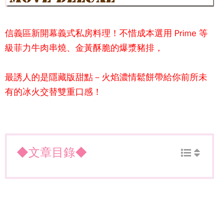
信義區新開幕義式私房料理！不惜成本選用 Prime 等
級菲力牛肉串燒、金黃酥脆的爆漿豬排，
最誘人的是隱藏版甜點－火焰濃情鬆餅帶給你前所未
有的冰火交替雙重口感！
◆文章目錄◆