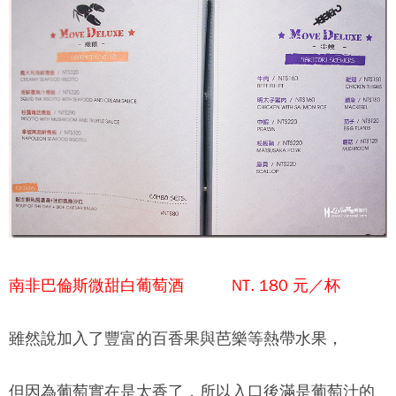
南非巴倫斯微甜白葡萄酒 NT. 180 元／杯
雖然說加入了豐富的百香果與芭樂等熱帶水果，
但因為葡萄實在是太香了，所以入口後滿是葡萄汁的