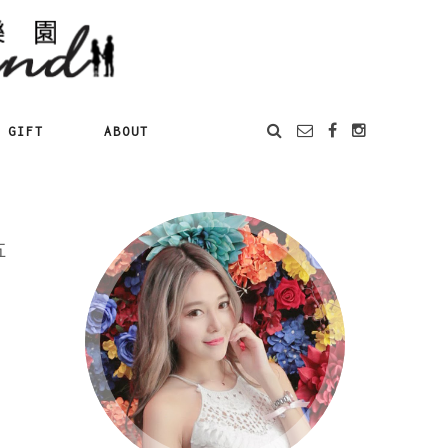
GIFT
ABOUT
五