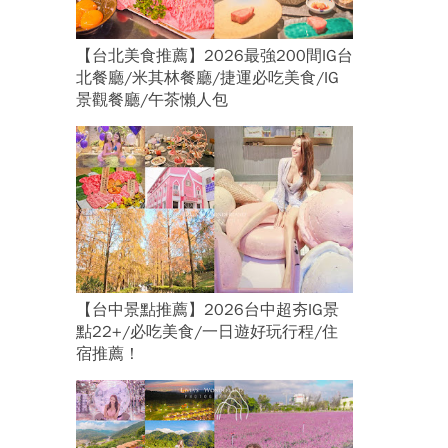
【台北美食推薦】2026最強200間IG台
北餐廳/米其林餐廳/捷運必吃美食/IG
景觀餐廳/午茶懶人包
【台中景點推薦】2026台中超夯IG景
點22+/必吃美食/一日遊好玩行程/住
宿推薦！