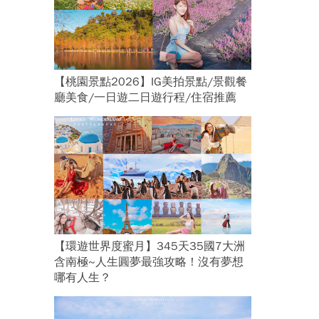
【桃園景點2026】IG美拍景點/景觀餐
廳美食/一日遊二日遊行程/住宿推薦
【環遊世界度蜜月】345天35國7大洲
含南極~人生圓夢最強攻略！沒有夢想
哪有人生？