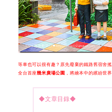
等車也可以很有趣？原先廢棄的鐵路舊宿舍
全台首座
幾米廣場公園
，將繪本中的繽紛世
◆文章目錄◆