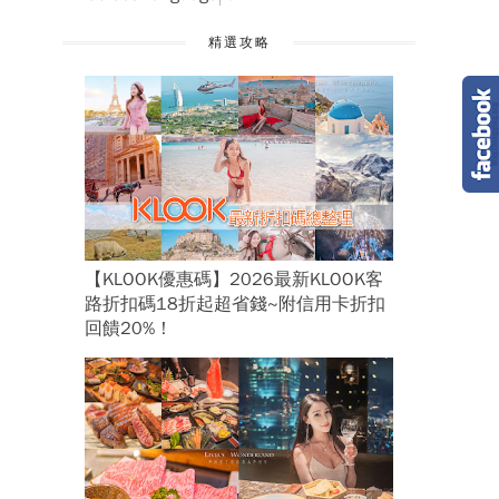
精選攻略
【KLOOK優惠碼】2026最新KLOOK客
路折扣碼18折起超省錢~附信用卡折扣
回饋20%！