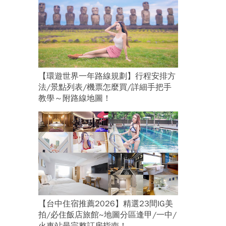
【環遊世界一年路線規劃】行程安排方
法/景點列表/機票怎麼買/詳細手把手
教學～附路線地圖！
【台中住宿推薦2026】精選23間IG美
拍/必住飯店旅館~地圖分區逢甲/一中/