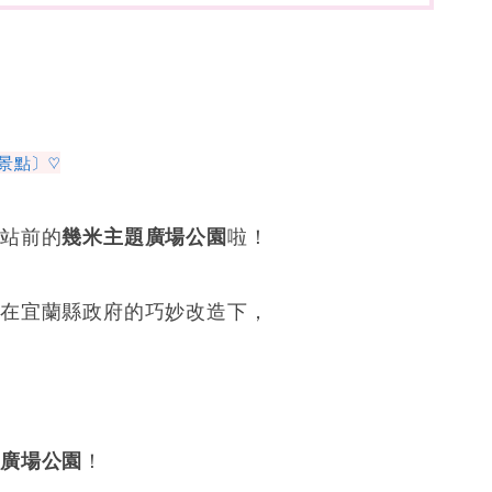
景點〕♡
車站前的
幾米主題廣場公園
啦！
，在宜蘭縣政府的巧妙改造下，
題廣場公園
！