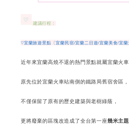
建議行程：
♡宜蘭旅遊景點〔宜蘭民宿/宜蘭二日遊/宜蘭美食/宜蘭
近年來宜蘭高燒不退的熱門景點就屬宜蘭火
原先位於宜蘭火車站南側的鐵路局舊宿舍區
不僅保留了原有的歷史建築與老樹綠蔭，
更將廢棄的區塊改造成了全台第一座
幾米主