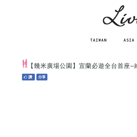
TAIWAN
ASIA
【幾米廣場公園】宜蘭必遊全台首座~
讚
分享