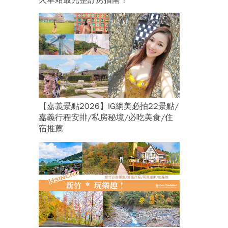
火車站最完整訂房指南！
【嘉義景點2026】IG網美必拍22景點/
嘉義行程安排/私房秘境/必吃美食/住
宿推薦