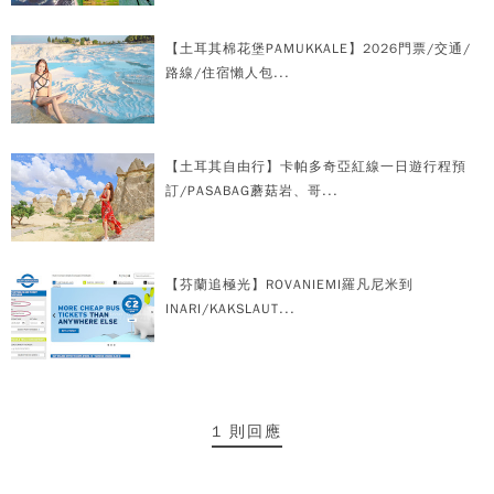
【土耳其棉花堡PAMUKKALE】2026門票/交通/
路線/住宿懶人包...
【土耳其自由行】卡帕多奇亞紅線一日遊行程預
訂/PASABAG蘑菇岩、哥...
【芬蘭追極光】ROVANIEMI羅凡尼米到
INARI/KAKSLAUT...
1 則回應