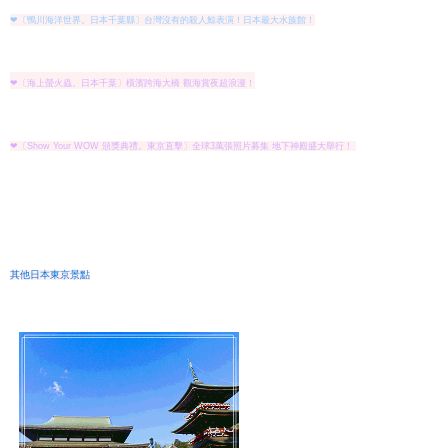
❤〔鴨川海洋世界。日本千葉縣〕台灣沒有的殺人鯨表演！日本最大水族館！
❤〔海上螢火蟲。日本千葉〕橫濱跨海大橋 觀海賞夜超浪漫！
❤〔Show Your WOW 頒獎典禮。東京直擊〕全球3萬張照片募集 地下神殿盛大舉行！
其他日本東京景點