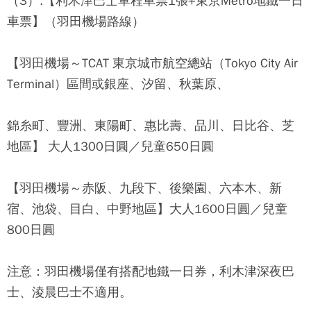
（3）.
【利木津巴士單程車票1張+東京Metro地鐵一日
車票】
（羽田機場路線）
【羽田機場～TCAT 東京城市航空總站（Tokyo City Air
Terminal）區間或銀座、汐留、秋葉原、
錦糸町、豐洲、東陽町、惠比壽、品川、日比谷、芝
地區】 大人1300日圓／兒童650日圓
【羽田機場～赤阪、九段下、後樂園、六本木、新
宿、池袋、目白、中野地區】大人1600日圓／兒童
800日圓
注意：羽田機場僅有搭配地鐵一日券，利木津深夜巴
士、淩晨巴士不適用。