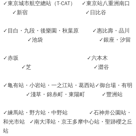
✓東京城市航空總站（T-CAT） ✓東京站八重洲南口
✓新宿 ✓日比谷
✓目白・九段・後樂園・秋葉原 ✓惠比壽・品川
✓池袋 ✓銀座・汐留
✓赤坂 ✓六本木
✓芝 ✓澀谷
✓亀有站・小岩站・一之江站・葛西站✓御台場・有明
✓淺草・錦糸町・東陽町 ✓豐洲站
✓練馬站・野方站・中野站 ✓石神井公園站・
和光市站 ✓南大澤站・京王多摩中心站・聖跡櫻之丘
站