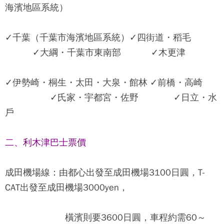
海濱地區系統）
✓千葉（千葉市海濱地區系統）✓四街道・稻毛
✓大綱・千葉市東南部 ✓木更津
✓伊勢崎・桐生・太田・大泉・館林 ✓前橋・高崎
✓氏家・宇都宮・佐野 ✓日立・水
戶
二、利木津巴士票價
成田機場線
：由都心出發至成田機場3100日圓，T-
CAT出發至成田機場3000yen，
橫濱則要3600日圓，車程約需60～