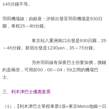
145分鐘不等。
羽田機場線
：由銀座・汐留出發至羽田機場是930日
圓，車程25～80分鐘。
東京站八重洲南口出發是930日圓，25
～45分鐘。新宿出發是1230yen，35～75分鐘。
另外羽田線有深夜巴士但要加價，價錢
約是兩倍，可用於00：00～04：59之間的機場巴
士。
三、利木津巴士優惠套票
（1）.【利木津巴士單程車票1張+東京Metro地鐵一日