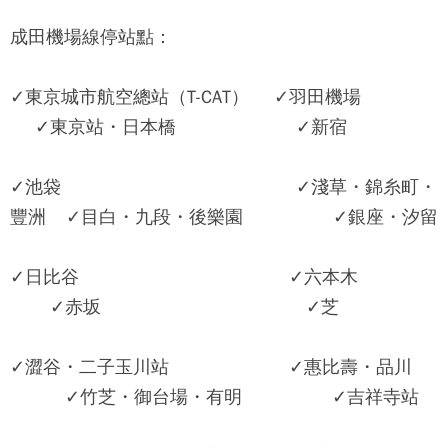
成田機場線停站點：
✓東京城市航空總站（T-CAT） ✓羽田機場
✓東京站・日本橋 ✓新宿
✓池袋 ✓淺草・錦糸町・
豐洲 ✓目白・九段・後樂園 ✓銀座・汐留
✓日比谷 ✓六本木
✓赤坂 ✓芝
✓澀谷・二子玉川站 ✓惠比壽・品川
✓竹芝・御台場・有明 ✓吉祥寺站