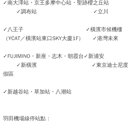
✓南大澤站・京王多摩中心站・聖跡櫻之丘站
✓調布站 ✓立川
✓八王子 ✓橫濱市候機樓
（YCAT／橫濱站東口SKY大廈1F） ✓港灣未來
✓FUJIMINO・新座・志木・朝霞台✓新浦安
✓新橫濱 ✓東京迪士尼度
假區
✓新越谷站・草加站・八潮站
羽田機場線停站點：