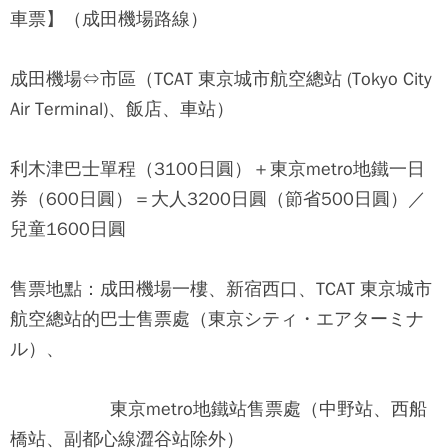
車票】
（成田機場路線）
成田機場⇔市區（TCAT 東京城市航空總站 (Tokyo City
Air Terminal)、飯店、車站）
利木津巴士單程（3100日圓）＋東京metro地鐵一日
券（600日圓）＝大人3200日圓（節省500日圓）／
兒童1600日圓
售票地點：成田機場一樓、新宿西口、TCAT 東京城市
航空總站的巴士售票處（東京シティ・エアターミナ
ル）、
東京metro地鐵站售票處（中野站、西船
橋站、副都心線澀谷站除外）