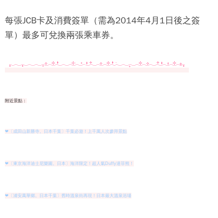
每張JCB卡及消費簽單（需為2014年4月1日後之簽
單）最多可兌換兩張乘車券。
附近景點：
❤〔成田山新勝寺。日本千葉〕千葉必遊！上千萬人次參拜景點
❤〔東京海洋迪士尼樂園。日本〕海洋限定！超人氣Duffy達菲熊！
❤〔浦安萬華鄉。日本千葉〕舊時溫泉街再現！日本最大溫泉浴場