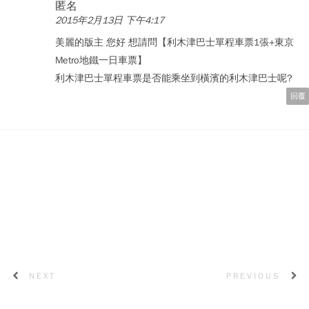
匿名
2015年2月13日 下午4:17
美麗的版主 您好 想請問【利木津巴士單程車票1張+東京
Metro地鐵一日車票】
利木津巴士單程車票是否能乘坐到橫濱的利木津巴士呢?
回覆
NEXT
PREVIOUS