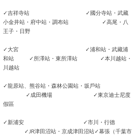
✓吉祥寺站 ✓國分寺站・武藏
小金井站・府中站・調布站 ✓高尾・八
王子・日野
✓大宮 ✓浦和站・武藏浦
和站 ✓所澤站・東所澤站 ✓本川越站・
川越站
✓龍原站、熊谷站・森林公園站・坂戶站
✓成田機場 ✓東京迪士尼度
假區
✓新浦安 ✓市川・行德
✓JR津田沼站・京成津田沼站✓幕張（千葉市