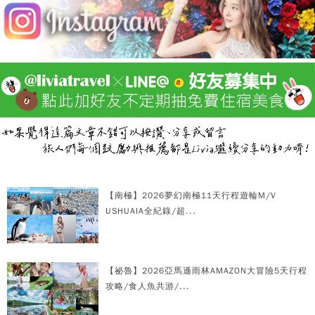
【南極】2026夢幻南極11天行程遊輪M/V
USHUAIA全紀錄/超...
【祕魯】2026亞馬遜雨林AMAZON大冒險5天行程
攻略/食人魚共游/...