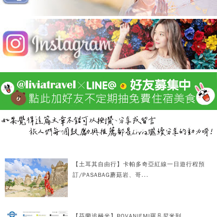
【土耳其自由行】卡帕多奇亞紅線一日遊行程預
訂/PASABAG蘑菇岩、哥...
【芬蘭追極光】ROVANIEMI羅凡尼米到