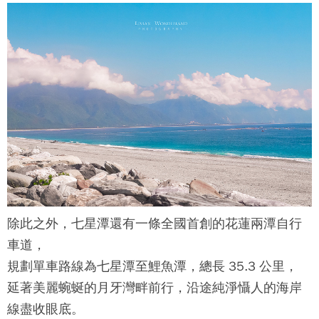
除此之外，
七星潭
還有一條全國首創的花蓮兩潭自行
車道，
規劃單車路線為
七星潭
至鯉魚潭，總長 35.3 公里，
延著美麗蜿蜒的月牙灣畔前行，沿途純淨懾人的海岸
線盡收眼底。