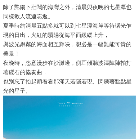
除了艷陽下壯闊的海灣之外，清晨與夜晚的
七星潭
也
同樣教人流連忘返。
夏季時約清晨五點多就可以到
七星潭
海岸等待曙光乍
現的日出，火紅的驕陽從海平面緩緩上升，
與波光粼粼的海面相互輝映，想必是一幅難能可貴的
美景！
夜晚時，恣意漫步在沙灘邊，側耳傾聽波濤陣陣拍打
著礫石的協奏曲，
也別忘了抬起頭看看那滿天若隱若現、閃爍著點點星
光的星子。