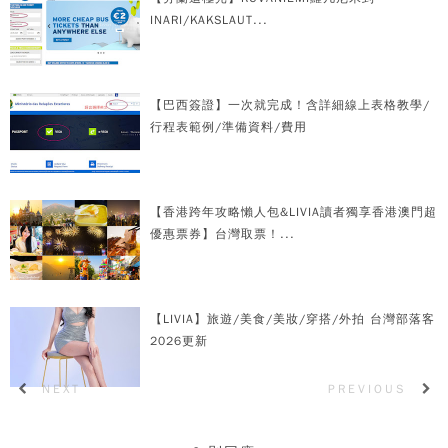
INARI/KAKSLAUT...
【巴西簽證】一次就完成！含詳細線上表格教學/
行程表範例/準備資料/費用
【香港跨年攻略懶人包&LIVIA讀者獨享香港澳門超
優惠票券】台灣取票！...
【LIVIA】旅遊/美食/美妝/穿搭/外拍 台灣部落客
2026更新
NEXT
PREVIOUS