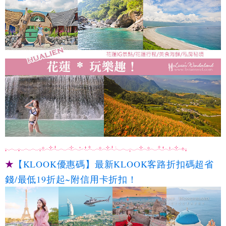
★
【KLOOK優惠碼】最新KLOOK客路折扣碼超省
錢/最低19折起~附信用卡折扣！