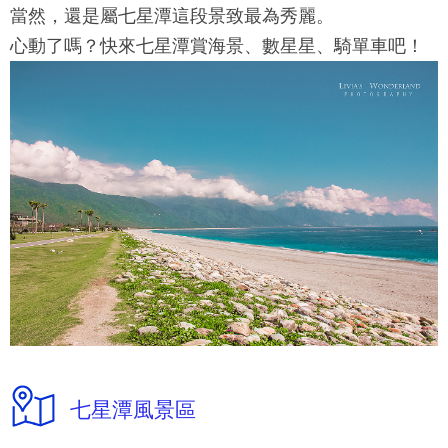
當然，還是屬
七星潭
這段景致最為秀麗。
心動了嗎？快來
七星潭
賞海景、數星星、騎單車吧！
七星潭風景區