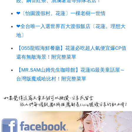
餃、鋼管紅茶、洄瀾薯道等排隊名店！
❤〔怡園渡假村。花蓮〕一棵老樹一世情
❤全台唯一入選世界百大渡假飯店〔花蓮。理想大
地〕
【055龍蝦海鮮餐廳】花蓮必吃超人氣便宜爆CP值
還有無敵海景！附完整菜單
【MR.SAM山姆先生咖啡館】花蓮IG最美童話屋～
台灣版魔戒哈比村！附完整菜單