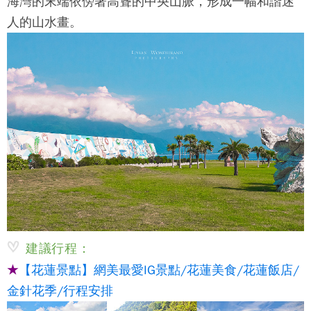
海灣的末端依傍著高聳的中央山脈，形成一幅和諧迷
人的山水畫。
建議行程：
★
【花蓮景點】網美最愛IG景點/花蓮美食/花蓮飯店/
金針花季/行程安排