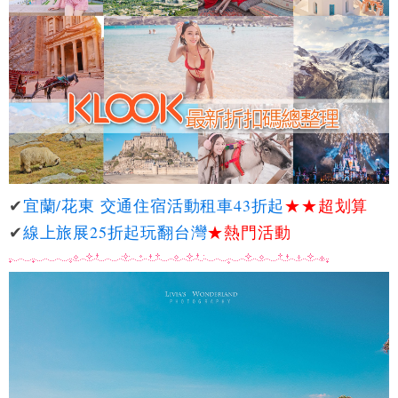
✔
宜蘭/花東 交通住宿活動租車43折起
★★
超划算
✔
線上旅展25折起玩翻台灣
★熱門活動