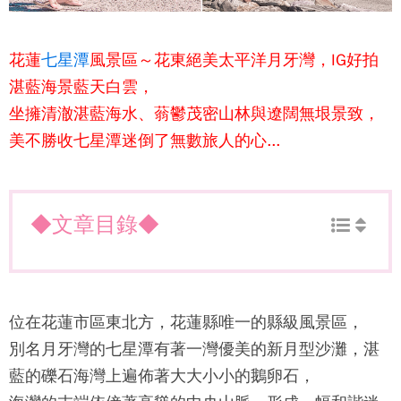
花蓮
七星潭
風景區～花東絕美太平洋月牙灣，IG好拍
湛藍海景藍天白雲，
坐擁清澈湛藍海水、蓊鬱茂密山林與遼闊無垠景致，
美不勝收七星潭迷倒了無數旅人的心...
◆文章目錄◆
位在花蓮市區東北方，花蓮縣唯一的縣級風景區，
別名月牙灣的
七星潭
有著一灣優美的新月型沙灘，湛
藍的礫石海灣上遍佈著大大小小的鵝卵石，