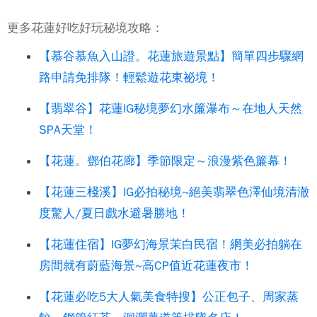
更多花蓮好吃好玩秘境攻略：
【慕谷慕魚入山證。花蓮旅遊景點】簡單四步驟網
路申請免排隊！輕鬆遊花東祕境！
【翡翠谷】花蓮IG秘境夢幻水簾瀑布～在地人天然
SPA天堂！
【花蓮。鄧伯花廊】季節限定～浪漫紫色簾幕！
【花蓮三棧溪】IG必拍秘境~絕美翡翠色澤仙境清澈
度驚人/夏日戲水避暑勝地！
【花蓮住宿】IG夢幻海景茉白民宿！網美必拍躺在
房間就有蔚藍海景~高CP值近花蓮夜市！
【花蓮必吃5大人氣美食特搜】公正包子、周家蒸