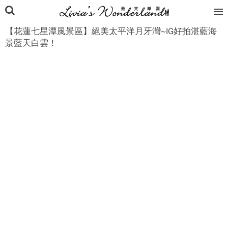
【花蓮七星潭風景區】絕美太平洋月牙灣~IG好拍湛藍海
景藍天白雲！