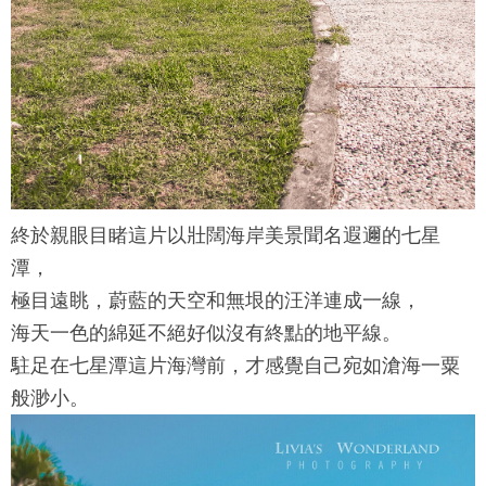
終於親眼目睹這片以壯闊海岸美景聞名遐邇的
七星
潭
，
極目遠眺，蔚藍的天空和無垠的汪洋連成一線，
海天一色的綿延不絕好似沒有終點的地平線。
駐足在
七星潭
這片海灣前，才感覺自己宛如滄海一粟
般渺小。