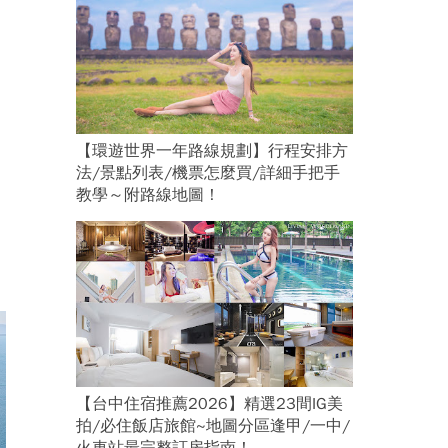
【環遊世界一年路線規劃】行程安排方
法/景點列表/機票怎麼買/詳細手把手
教學～附路線地圖！
【台中住宿推薦2026】精選23間IG美
拍/必住飯店旅館~地圖分區逢甲/一中/