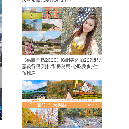
火車站最完整訂房指南！
【嘉義景點2026】IG網美必拍22景點/
嘉義行程安排/私房秘境/必吃美食/住
宿推薦