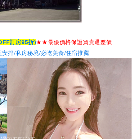
FF訂房95折)
★★
最優價格保證
買貴退差價
程安排/私房秘境/必吃美食/住宿推薦