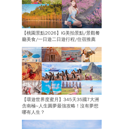
【桃園景點2026】IG美拍景點/景觀餐
廳美食/一日遊二日遊行程/住宿推薦
【環遊世界度蜜月】345天35國7大洲
含南極~人生圓夢最強攻略！沒有夢想
哪有人生？