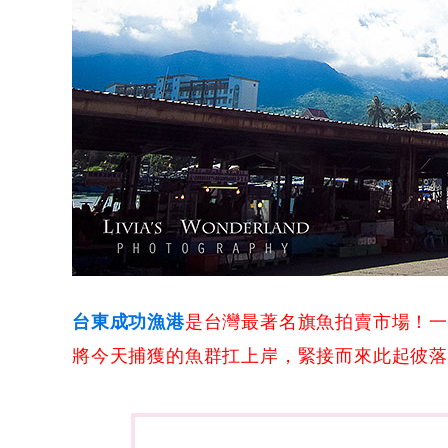
台東成功漁港
是台灣最著名旗魚拍賣市場！
將今天捕獲的魚群扛上岸，緊接而來此起彼落