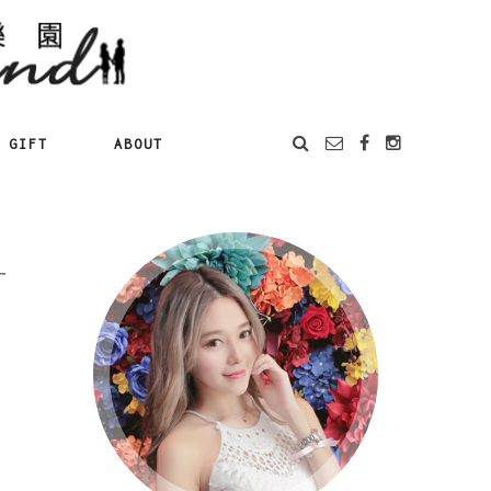
GIFT
ABOUT
一