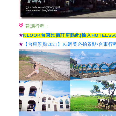
建議行程：
★
KLOOK台東比價訂房點此(輸入HOTELS5O
★
【台東景點2021】IG網美必拍景點/台東行