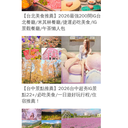
【台北美食推薦】2026最強200間IG台
北餐廳/米其林餐廳/捷運必吃美食/IG
景觀餐廳/午茶懶人包
【台中景點推薦】2026台中超夯IG景
點22+/必吃美食/一日遊好玩行程/住
宿推薦！