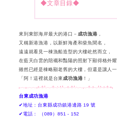
◆文章目錄◆
來到東部海岸最大的港口－
成功漁港
，
又稱新港漁港，以新鮮海產和柴魚聞名，
遠遠就看見一棟漁船造型的大樓屹然而立，
在藍天白雲的陪襯和豔陽的照射下顯得格外
雖然已經是棟略顯老舊的大樓，但還是讓人一
「阿！這裡就是台東
成功漁港
！」
台東成功漁港
✔地址：台東縣成功鎮港邊路 19 號
✔電話： （089）851 - 152