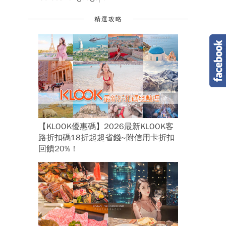
精選攻略
【KLOOK優惠碼】2026最新KLOOK客
路折扣碼18折起超省錢~附信用卡折扣
回饋20%！