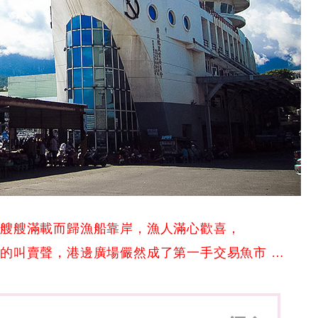
一艘艘滿載而歸漁船靠岸，漁人滿心歡喜，
的叫賣聲，港邊廣場儼然成了第一手交易魚市 …