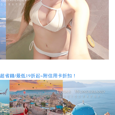
碼超省錢/最低19折起~附信用卡折扣！