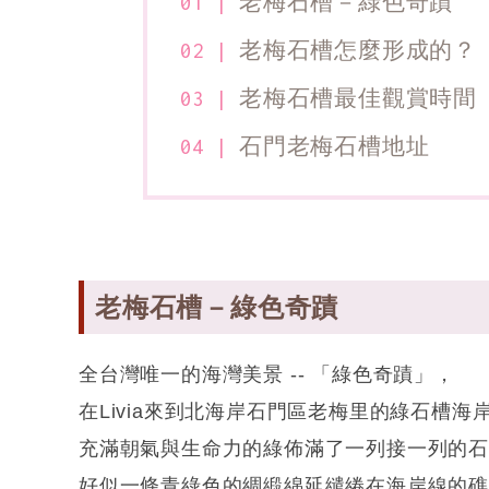
老梅石槽－綠色奇蹟
老梅石槽怎麼形成的？
老梅石槽最佳觀賞時間
石門老梅石槽地址
老梅石槽－綠色奇蹟
全台灣唯一的海灣美景 -- 「綠色奇蹟」，
在Livia來到北海岸石門區老梅里的綠石槽海
充滿朝氣與生命力的綠佈滿了一列接一列的
好似一條青綠色的綢緞綿延繾綣在海岸線的