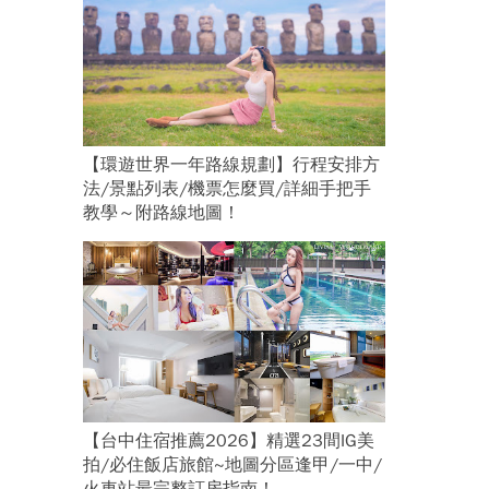
【環遊世界一年路線規劃】行程安排方
法/景點列表/機票怎麼買/詳細手把手
教學～附路線地圖！
【台中住宿推薦2026】精選23間IG美
拍/必住飯店旅館~地圖分區逢甲/一中/