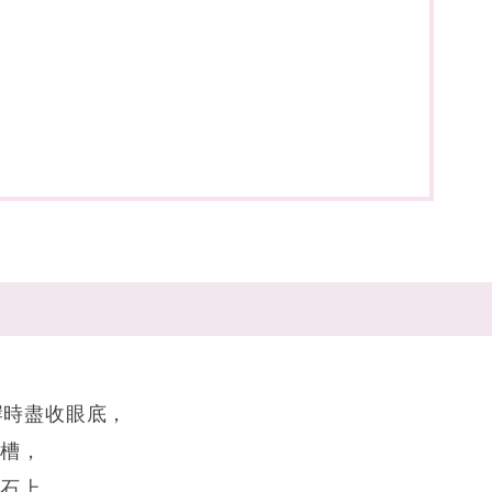
岸時盡收眼底，
石槽，
礁石上，