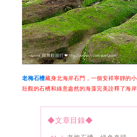
老梅石槽
藏身北海岸石門，一個安祥寧靜的
壯觀的石槽和綠意盎然的海藻完美詮釋了海
◆文章目錄◆