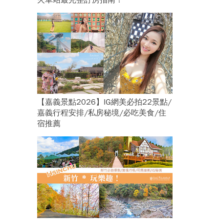
火車站最完整訂房指南！
【嘉義景點2026】IG網美必拍22景點/
嘉義行程安排/私房秘境/必吃美食/住
宿推薦