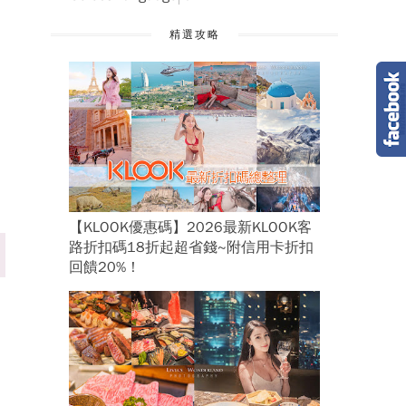
精選攻略
【KLOOK優惠碼】2026最新KLOOK客
路折扣碼18折起超省錢~附信用卡折扣
回饋20%！