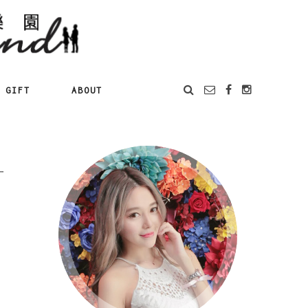
GIFT
ABOUT
一