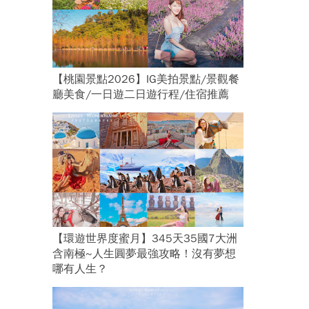
【桃園景點2026】IG美拍景點/景觀餐
廳美食/一日遊二日遊行程/住宿推薦
【環遊世界度蜜月】345天35國7大洲
含南極~人生圓夢最強攻略！沒有夢想
哪有人生？