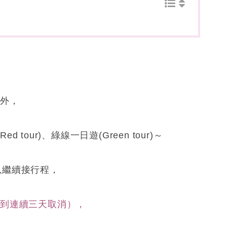
之外，
our)、綠線一日遊(Green tour)～
可以繼續接行程，
遇到連續三天取消），