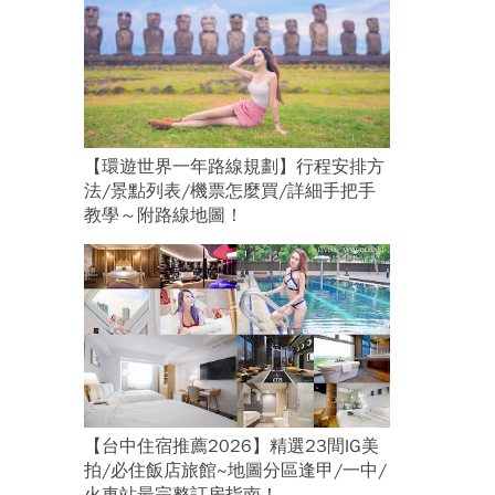
【環遊世界一年路線規劃】行程安排方
法/景點列表/機票怎麼買/詳細手把手
教學～附路線地圖！
【台中住宿推薦2026】精選23間IG美
拍/必住飯店旅館~地圖分區逢甲/一中/