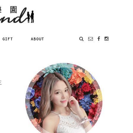
GIFT
ABOUT
三