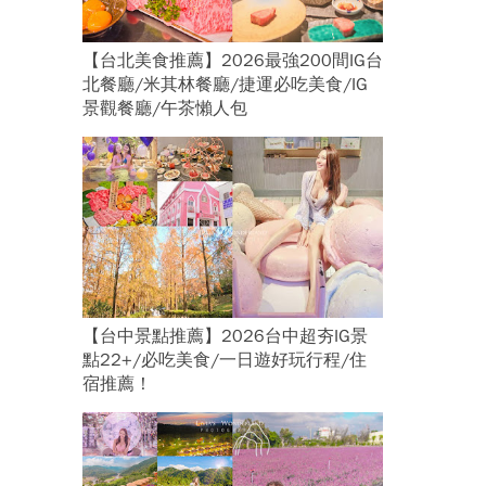
【台北美食推薦】2026最強200間IG台
北餐廳/米其林餐廳/捷運必吃美食/IG
景觀餐廳/午茶懶人包
【台中景點推薦】2026台中超夯IG景
點22+/必吃美食/一日遊好玩行程/住
宿推薦！