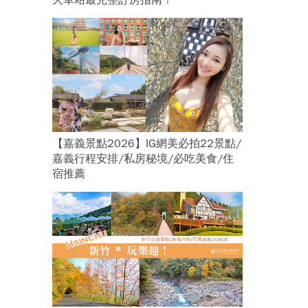
火車站最完整訂房指南！
【嘉義景點2026】IG網美必拍22景點/
嘉義行程安排/私房秘境/必吃美食/住
宿推薦