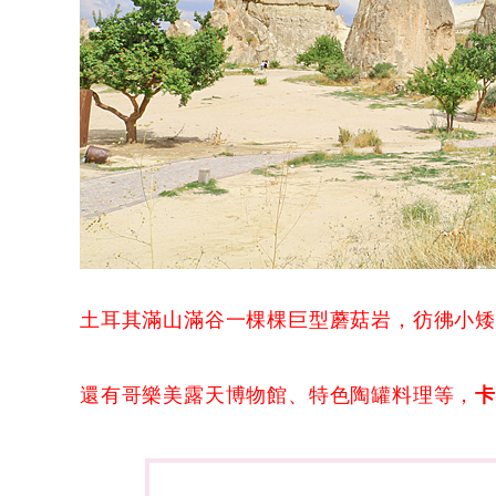
土耳其滿山滿谷一棵棵巨型蘑菇岩，彷彿小
還有哥樂美露天博物館、特色陶罐料理等，