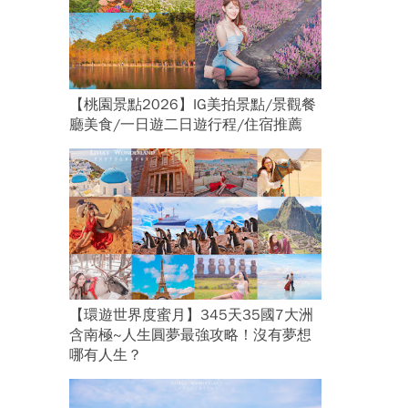
【桃園景點2026】IG美拍景點/景觀餐
廳美食/一日遊二日遊行程/住宿推薦
【環遊世界度蜜月】345天35國7大洲
含南極~人生圓夢最強攻略！沒有夢想
哪有人生？