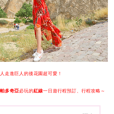
矮人走進巨人的後花園超可愛！
卡帕多奇亞
必玩的
紅線
一日遊行程預訂、行程攻略～