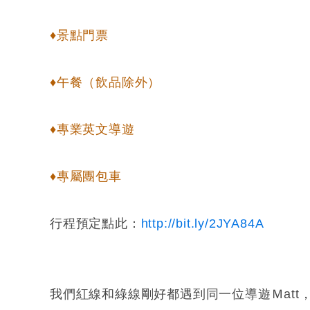
♦景點門票
♦午餐（飲品除外）
♦專業英文導遊
♦專屬團包車
行程預定點此：
http://bit.ly/2JYA84A
我們紅線和綠線剛好都遇到同一位導遊Ｍatt