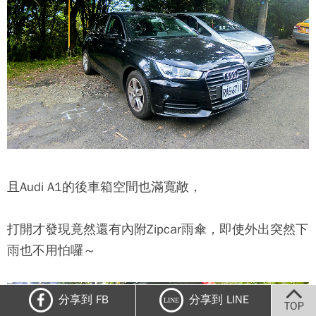
且Audi A1的後車箱空間也滿寬敞，
打開才發現竟然還有內附
Zipcar
雨傘，即使外出突然下
雨也不用怕囉～
分享到 FB
分享到 LINE
LINE
TOP