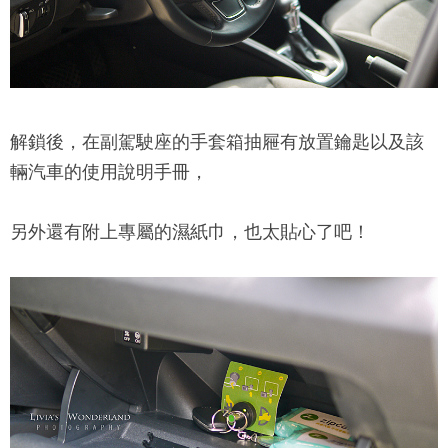
解鎖後，在副駕駛座的手套箱抽屜有放置鑰匙以及該
輛汽車的使用說明手冊，
另外還有附上專屬的濕紙巾，也太貼心了吧！