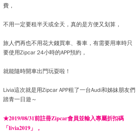
費，
不用一定要租半天或全天，真的是方便又划算，
旅人們再也不用花大錢買車、養車，有需要用車時只
要使用
Zipcar
24小時的APP預約，
就能隨時開車出門玩耍啦！
Livia這次就是用
Zipcar
APP租了一台Audi和姊妹朋友們
踏青一日遊～
★2019/08/31前註冊Zipcar會員並輸入專屬折扣碼
「livia2019」，