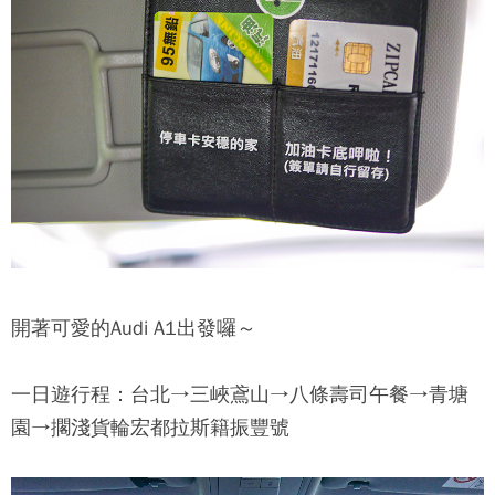
開著可愛的Audi A1出發囉～
一日遊行程：台北→三峽鳶山→八條壽司午餐→青塘
園→擱淺貨輪宏都拉斯籍振豐號