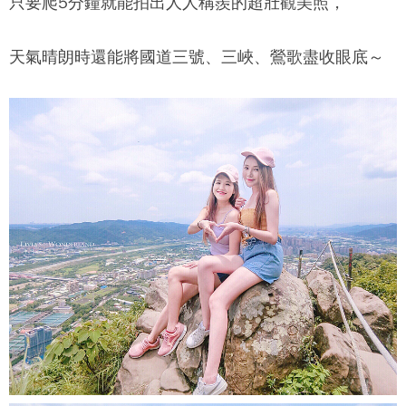
只要爬5分鐘就能拍出人人稱羨的超壯觀美照，
天氣晴朗時還能將國道三號、三峽、鶯歌盡收眼底～