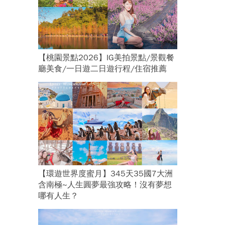
【桃園景點2026】IG美拍景點/景觀餐
廳美食/一日遊二日遊行程/住宿推薦
【環遊世界度蜜月】345天35國7大洲
含南極~人生圓夢最強攻略！沒有夢想
哪有人生？