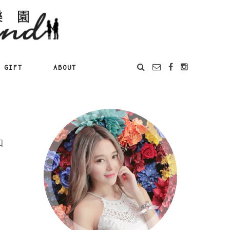
GIFT
ABOUT
四