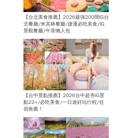
【台北美食推薦】2026最強200間IG台
北餐廳/米其林餐廳/捷運必吃美食/IG
景觀餐廳/午茶懶人包
【台中景點推薦】2026台中超夯IG景
點22+/必吃美食/一日遊好玩行程/住
宿推薦！