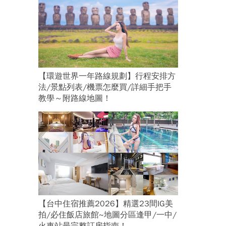
【環遊世界一年路線規劃】行程安排方
法/景點列表/機票怎麼買/詳細手把手
教學～附路線地圖！
【台中住宿推薦2026】精選23間IG美
拍/必住飯店旅館~地圖分區逢甲/一中/