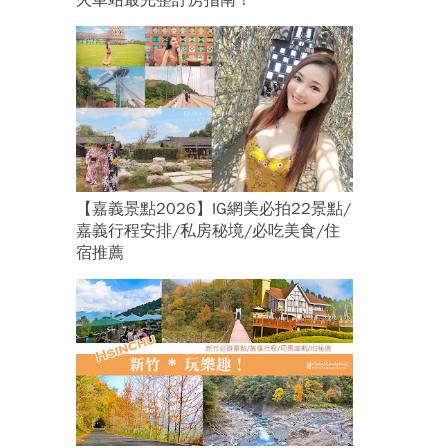
火車站最完整訂房指南！
【嘉義景點2026】IG網美必拍22景點/
嘉義行程安排/私房秘境/必吃美食/住
宿推薦