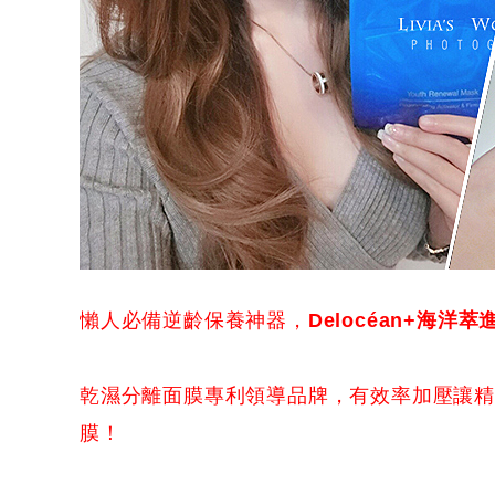
懶人必備逆齡保養神器，
Delocéan+海洋萃
乾濕分離面膜專利領導品牌，有效率加壓讓精
膜！