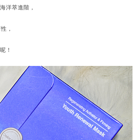
+海洋萃進階，
彈性，
牌
呢！