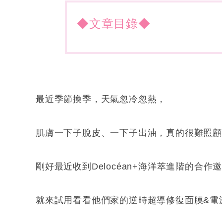
◆文章目錄◆
最近季節換季，天氣忽冷忽熱，
肌膚一下子脫皮、一下子出油，真的很難照
剛好最近收到Delocéan+海洋萃進階的合作
就來試用看看他們家的逆時超導修復面膜&電