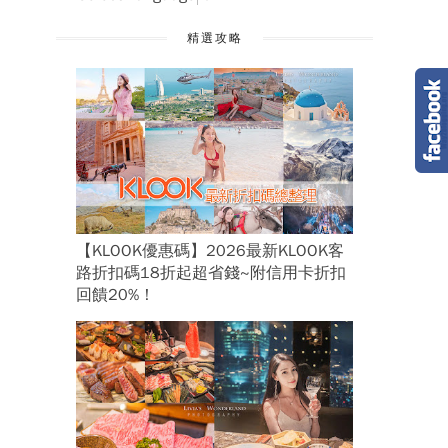
精選攻略
【KLOOK優惠碼】2026最新KLOOK客
路折扣碼18折起超省錢~附信用卡折扣
回饋20%！