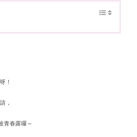
顧呀！
邀請，
波青春露囉～