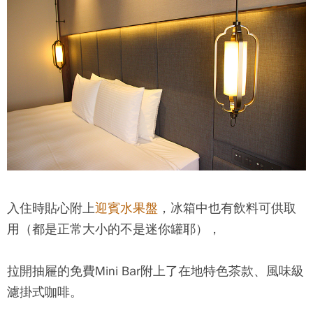
入住時貼心附上
迎賓水果盤
，冰箱中也有飲料可供取
用（都是正常大小的不是迷你罐耶），
拉開抽屜的免費Mini Bar附上了在地特色茶款、風味級
濾掛式咖啡。