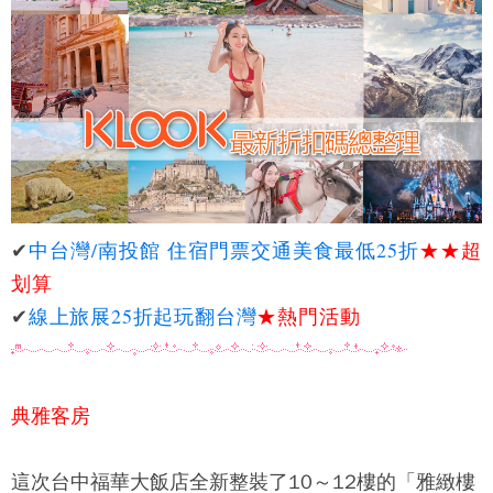
✔
中台灣/南投館 住宿門票交通美食最低25折
★★
超
划算
✔
線上旅展25折起玩翻台灣
★熱門活動
典雅客房
這次
台中福華大飯店
全新整裝了10～12樓的「雅緻樓