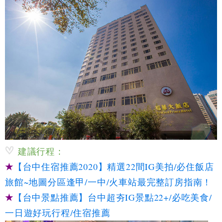
建議行程：
★
【台中住宿推薦2020】精選22間IG美拍/必住飯店
旅館~地圖分區逢甲/一中/火車站最完整訂房指南！
★
【台中景點推薦】台中超夯IG景點22+/必吃美食/
一日遊好玩行程/住宿推薦