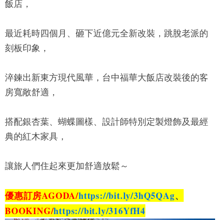
飯店
，
最近耗時四個月、砸下近億元全新改裝，跳脫老派的
刻板印象，
淬鍊出新東方現代風華，
台中福華大飯店
改裝後的客
房寬敞舒適，
搭配銀杏葉、蝴蝶圖樣、設計師特別定製燈飾及最經
典的紅木家具，
讓旅人們住起來更加舒適放鬆～
優惠訂房AGODA/
https://bit.ly/3hQ5QAg
、
BOOKING/
https://bit.ly/316YfH4