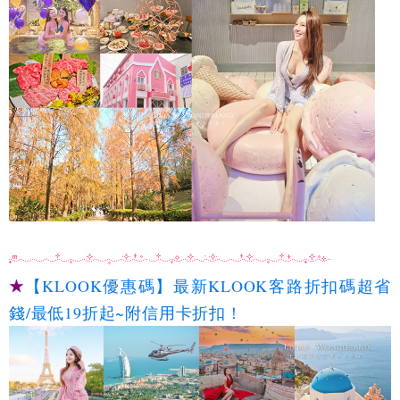
★
【KLOOK優惠碼】最新KLOOK客路折扣碼超省
錢/最低19折起~附信用卡折扣！