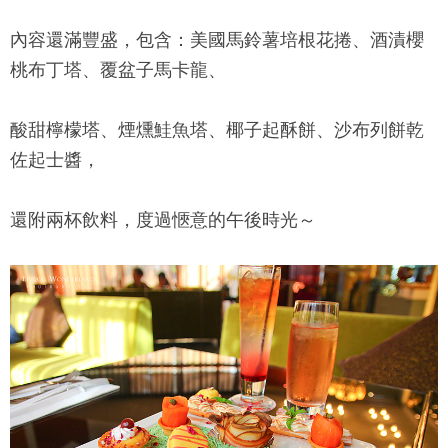
內容還滿豐盛，包含：美國馬鈴薯培根花捲、酒漬櫻
桃布丁塔、覆盆子馬卡龍、
酸甜檸檬塔、煙燻鮭魚塔、椰子起酥餅、沙布列餅乾
佐起士醬，
還附兩杯飲料，度過愜意的午後時光～