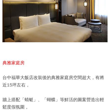
典雅家庭房
台中福華大飯店
改裝後的典雅家庭房空間超大，有將
近15坪左右，
牆上搭配「蜻蜓」、「蝴蝶」等鮮活的圖案營造出輕
鬆度假氛圍，