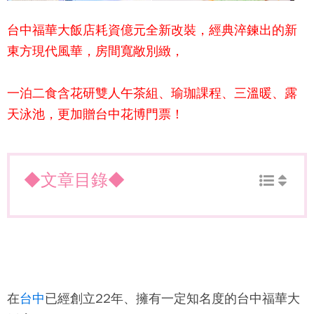
台中福華大飯店
耗資億元全新改裝，經典淬鍊出的新
東方現代風華，房間寬敞別緻，
一泊二食含花研雙人午茶組、瑜珈課程、三溫暖、露
天泳池，更加贈台中花博門票！
◆文章目錄◆
在
台中
已經創立22年、擁有一定知名度的
台中福華大