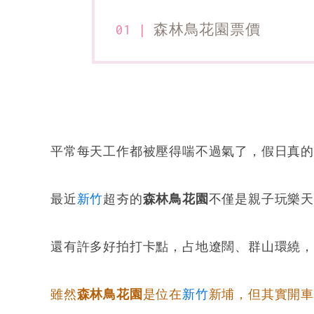
森林鳥花園票價
平常每天工作都被壓得喘不過氣了，假日真
最近
新竹
超夯的
森林鳥花園
不僅是親子玩樂
還有許多好拍打卡點，占地遼闊、群山環繞
雖然
森林鳥花園
是位在
新竹
新埔，但其實開