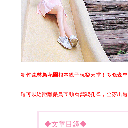
新竹
森林鳥花園
根本親子玩樂天堂！多條森林彩
還可以近距離餵鳥互動看鸚鵡孔雀，全家出
◆文章目錄◆