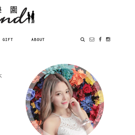
GIFT
ABOUT
六