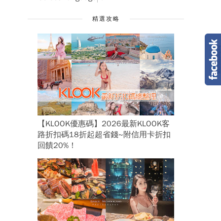
精選攻略
【KLOOK優惠碼】2026最新KLOOK客
路折扣碼18折起超省錢~附信用卡折扣
回饋20%！