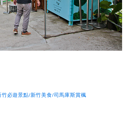
竹必遊景點/新竹美食/司馬庫斯賞楓