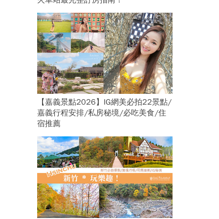
火車站最完整訂房指南！
【嘉義景點2026】IG網美必拍22景點/
嘉義行程安排/私房秘境/必吃美食/住
宿推薦