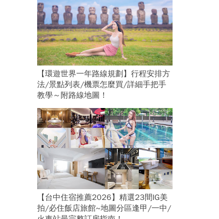
【環遊世界一年路線規劃】行程安排方
法/景點列表/機票怎麼買/詳細手把手
教學～附路線地圖！
【台中住宿推薦2026】精選23間IG美
拍/必住飯店旅館~地圖分區逢甲/一中/