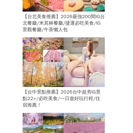
【台北美食推薦】2026最強200間IG台
北餐廳/米其林餐廳/捷運必吃美食/IG
景觀餐廳/午茶懶人包
【台中景點推薦】2026台中超夯IG景
點22+/必吃美食/一日遊好玩行程/住
宿推薦！