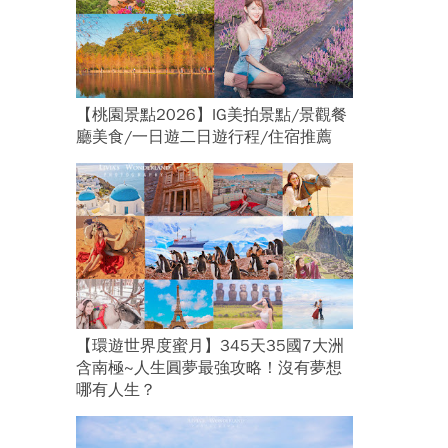
【桃園景點2026】IG美拍景點/景觀餐
廳美食/一日遊二日遊行程/住宿推薦
【環遊世界度蜜月】345天35國7大洲
含南極~人生圓夢最強攻略！沒有夢想
哪有人生？