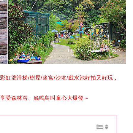
虹溜滑梯/樹屋/迷宮/沙坑/戲水池好拍又好玩，
遊享受森林浴、蟲鳴鳥叫童心大爆發～