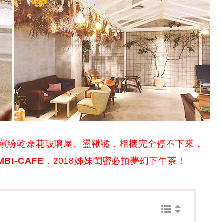
、繽紛乾燥花玻璃屋、盪鞦韆，相機完全停不下來，
BI-CAFE
，2018姊妹閨密必拍夢幻下午茶！