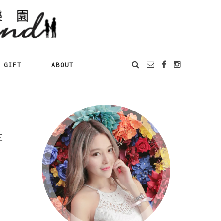
GIFT
ABOUT
三