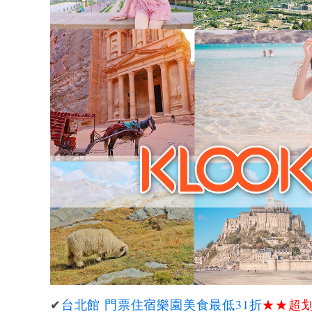
✔
台北館 門票住宿樂園美食最低31折
★★
超