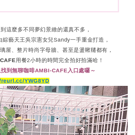
拍到這麼多不同夢幻景緻的還真不多，
由綜藝天王吳宗憲女兒Sandy一手重金打造，
璃屋、整片時尚字母牆、甚至是盪鞦韆都有，
CAFE
用餐2小時的時間完全拍好拍滿哈！
到無聊咖啡AMBI-CAFE入口處囉～
//reurl.cc/YWG8YD