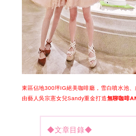
東區佔地300坪IG絕美咖啡廳，雪白噴水池
由藝人吳宗憲女兒Sandy重金打造
無聊咖啡AM
◆文章目錄◆