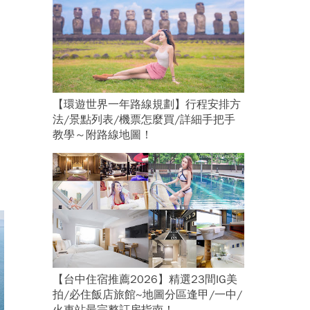
【環遊世界一年路線規劃】行程安排方
法/景點列表/機票怎麼買/詳細手把手
教學～附路線地圖！
【台中住宿推薦2026】精選23間IG美
拍/必住飯店旅館~地圖分區逢甲/一中/