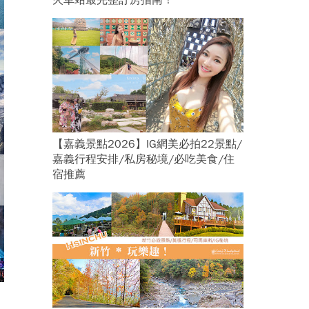
火車站最完整訂房指南！
【嘉義景點2026】IG網美必拍22景點/
嘉義行程安排/私房秘境/必吃美食/住
宿推薦