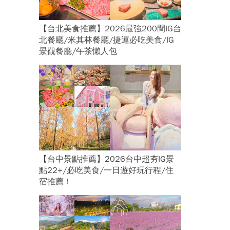
【台北美食推薦】2026最強200間IG台
北餐廳/米其林餐廳/捷運必吃美食/IG
景觀餐廳/午茶懶人包
【台中景點推薦】2026台中超夯IG景
點22+/必吃美食/一日遊好玩行程/住
宿推薦！