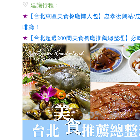
建議行程：
★
【台北東區美食餐廳懶人包】忠孝復興站/忠孝
啡廳！
★
【台北超過200間美食餐廳推薦總整理】必