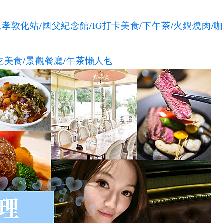
敦化站/國父紀念館/IG打卡美食/下午茶/火鍋燒肉/
吃美食/景觀餐廳/午茶懶人包