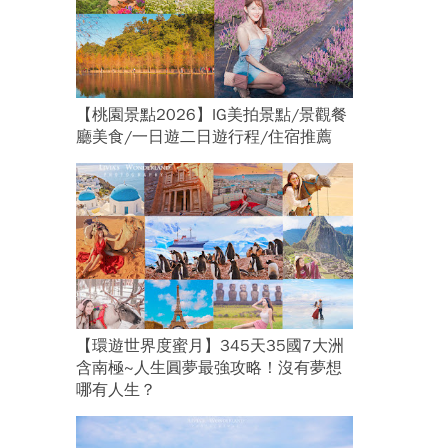
咖
【桃園景點2026】IG美拍景點/景觀餐
廳美食/一日遊二日遊行程/住宿推薦
【環遊世界度蜜月】345天35國7大洲
含南極~人生圓夢最強攻略！沒有夢想
哪有人生？