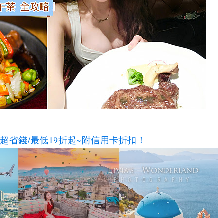
碼超省錢/最低19折起~附信用卡折扣！