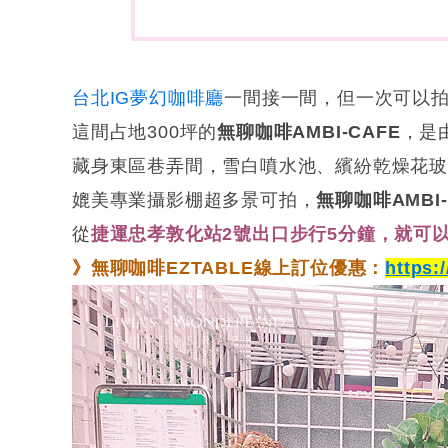
台北IG夢幻咖啡廳
一間接一間，但一次可以
這間占地300坪的
無聊咖啡AMBI-CAFE
，是
藏身東區巷弄間，雪白噴水池、繽紛乾燥花玻
媲美專業攝影棚超多景可拍，
無聊咖啡AMBI-
從
捷運忠孝敦化站2號出口步行5分鐘，就可以找
》
無聊咖啡EZTABLE
線上
訂位優惠
：
https: