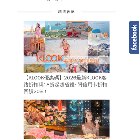
精選攻略
【KLOOK優惠碼】2026最新KLOOK客
路折扣碼18折起超省錢~附信用卡折扣
回饋20%！