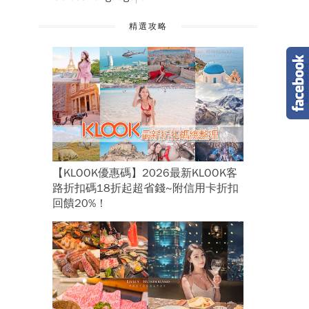
精選攻略
【KLOOK優惠碼】2026最新KLOOK客
路折扣碼18折起超省錢~附信用卡折扣
回饋20%！