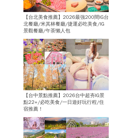
【台北美食推薦】2026最強200間IG台
北餐廳/米其林餐廳/捷運必吃美食/IG
景觀餐廳/午茶懶人包
【台中景點推薦】2026台中超夯IG景
點22+/必吃美食/一日遊好玩行程/住
宿推薦！