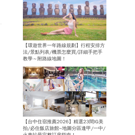
【環遊世界一年路線規劃】行程安排方
法/景點列表/機票怎麼買/詳細手把手
教學～附路線地圖！
【台中住宿推薦2026】精選23間IG美
拍/必住飯店旅館~地圖分區逢甲/一中/