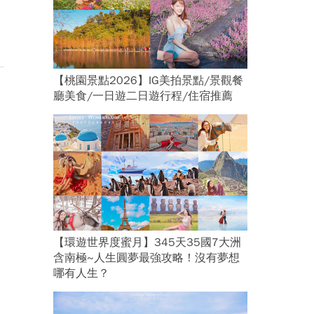
【桃園景點2026】IG美拍景點/景觀餐
廳美食/一日遊二日遊行程/住宿推薦
【環遊世界度蜜月】345天35國7大洲
含南極~人生圓夢最強攻略！沒有夢想
哪有人生？