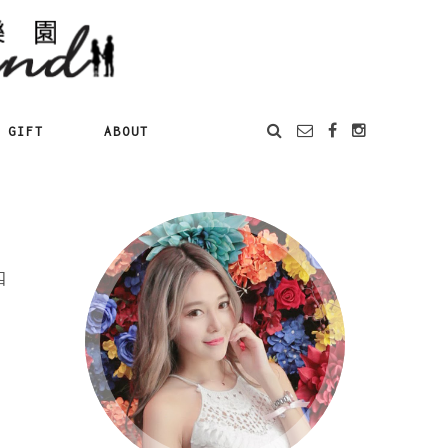
GIFT
ABOUT
四