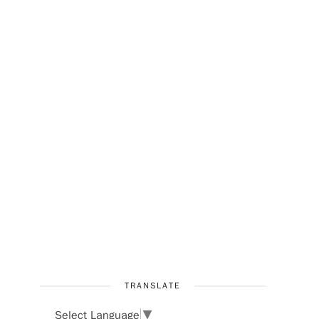
，
TRANSLATE
Select Language
▼