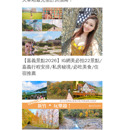
火車站最完整訂房指南！
【嘉義景點2026】IG網美必拍22景點/
嘉義行程安排/私房秘境/必吃美食/住
宿推薦