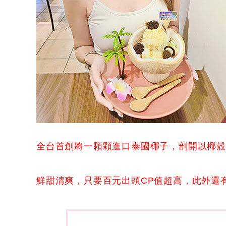
全台首創將一顆顆進口泰國椰子，剖開以椰
鮮甜清爽，只要百元出頭CP值超高，此外還有