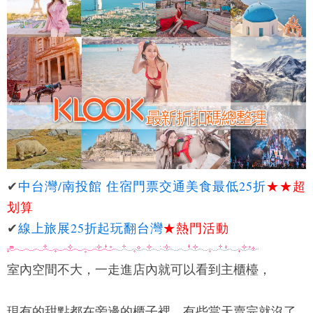
✔
中台灣/南投館 住宿門票交通美食最低25折
★★
超
划算
✔
線上旅展25折起玩翻台灣
★熱門活動
室內空間不大，一走進店內就可以看到主櫃檯，
現有的甜點都在旁邊的櫃子裡，有些當天賣完就沒了