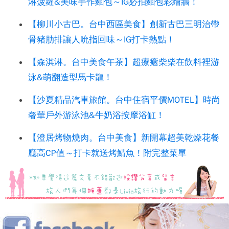
淋菠蘿&美味手作麵包～IG必拍麵包彩繪牆！
【柳川小古巴。台中西區美食】創新古巴三明治帶
骨豬肋排讓人吮指回味～IG打卡熱點！
【森淇淋。台中美食午茶】超療癒柴柴在飲料裡游
泳&萌翻造型馬卡龍！
【沙夏精品汽車旅館。台中住宿平價MOTEL】時尚
奢華戶外游泳池&牛奶浴按摩浴缸！
【澄居烤物燒肉。台中美食】新開幕超美乾燥花餐
廳高CP值～打卡就送烤鯖魚！附完整菜單