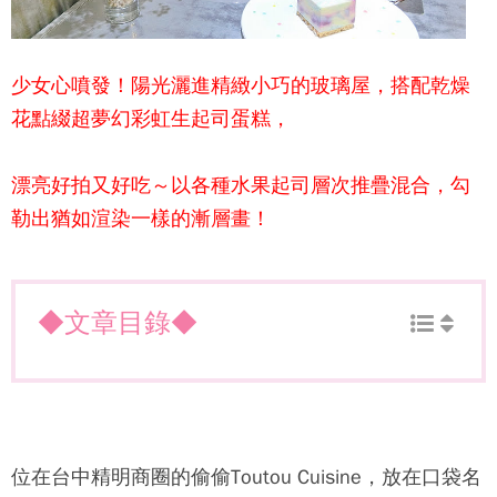
少女心噴發！陽光灑進精緻小巧的玻璃屋，搭配乾燥
花點綴超夢幻彩虹生起司蛋糕，
漂亮好拍又好吃～以各種水果起司層次推疊混合，勾
勒出猶如渲染一樣的漸層畫！
◆文章目錄◆
位在台中精明商圈的偷偷Toutou Cuisine，放在口袋名