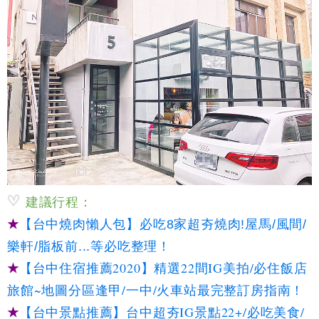
建議行程：
★
【台中燒肉懶人包】必吃8家超夯燒肉!屋馬/風間/
樂軒/脂板前...等必吃整理！
★
【台中住宿推薦2020】精選22間IG美拍/必住飯店
旅館~地圖分區逢甲/一中/火車站最完整訂房指南！
★
【台中景點推薦】台中超夯IG景點22+/必吃美食/