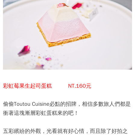
彩虹莓果生起司蛋糕 NT.160元
偷偷Toutou Cuisine必點的招牌，相信多數旅人們都是
衝著這塊漸層彩虹蛋糕來的吧！
五彩繽紛的外觀，光看就有好心情，而且除了好拍之