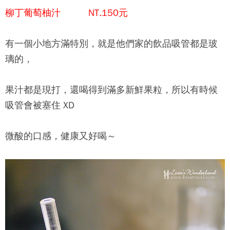
柳丁葡萄柚汁 NT.150元
有一個小地方滿特別，就是他們家的飲品吸管都是玻
璃的，
果汁都是現打，還喝得到滿多新鮮果粒，所以有時候
吸管會被塞住 XD
微酸的口感，健康又好喝～