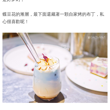
蝶豆花的漸層，最下面還藏著一顆自家烤的布丁，私
心很喜歡呢！