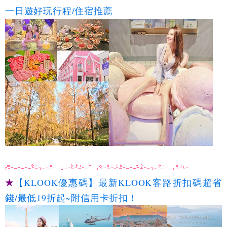
一日遊好玩行程/住宿推薦
★
【KLOOK優惠碼】最新KLOOK客路折扣碼超省
錢/最低19折起~附信用卡折扣！