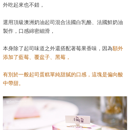
外吃起來也不錯，
選用頂級澳洲奶油起司混合法國白乳酪、法國鮮奶油
製作，口感綿密細滑，
本身除了起司味道之外還搭配著莓果香味，因為
額外
添加了藍莓、覆盆子、黑莓，
有別於一般起司蛋糕單純甜膩的口感，這塊是偏向酸
中帶甜。