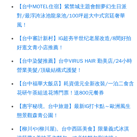
【台中MOTEL住宿】紫禁城主題會館夢幻生日派
對/最浮誇泳池龍泉池/100坪超大中式宮廷奢華
風！
【台中審計新村】IG超夯半世纪老屋改造/8間好拍
好逛文青小店推薦！
【台中染髮推薦】台中VIRUS HAIR 勤美店/24小時
營業美髮/頂級結構式護髮！
【台中福華大飯店】耗資億元全新改裝/一泊二食含
花研午茶組送花博門票！送800元餐券
【惠宇秘境。台中旅遊】最新IG打卡點～歐洲風生
態景觀森青公園！
【柳川や(柳川屋)。台中西區美食】限量義式冰淇