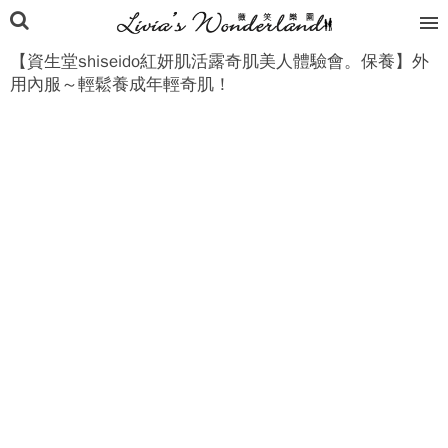
【資生堂shiseido紅妍肌活露奇肌美人體驗會。保養】外
用內服～輕鬆養成年輕奇肌！