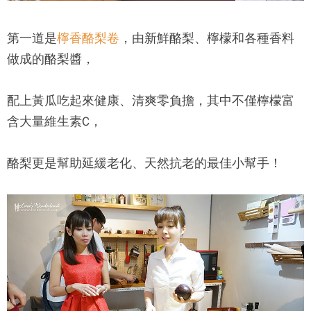
第一道是
檸香酪梨卷
，由新鮮酪梨、檸檬和各種香料
做成的酪梨醬，
配上黃瓜吃起來健康、清爽零負擔，其中不僅檸檬富
含大量維生素C，
酪梨更是幫助延緩老化、天然抗老的最佳小幫手！