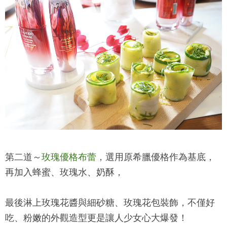
第二道～
玫瑰優格布蕾
，選用原希臘優格作為基底，
再加入蜂蜜、玫瑰水、奶酥，
最後淋上玫瑰花醬與細砂糖、玫瑰花包裝飾，不僅好
吃、粉嫩的外觀造型更是讓人少女心大爆發！