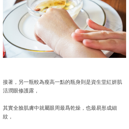
接著，另一瓶較為瘦高一點的瓶身則是資生堂紅妍肌
活潤眼修護露，
其實全臉肌膚中就屬眼周最爲乾燥，也最易形成細
紋，