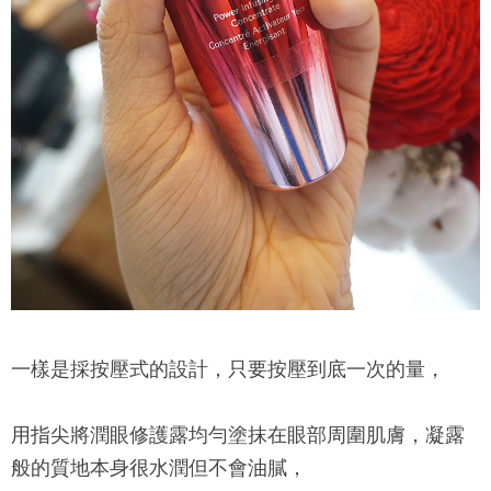
一樣是採按壓式的設計，只要按壓到底一次的量，
用指尖將潤眼修護露均勻塗抹在眼部周圍肌膚，凝露
般的質地本身很水潤但不會油膩，