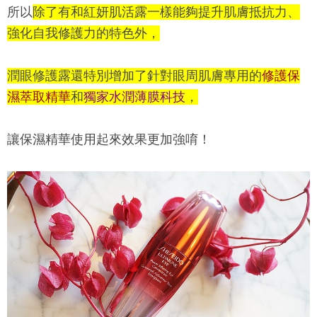
所以
除了有和紅妍肌活露一樣能夠提升肌膚抵抗力、
強化自我修護力的特色外，
潤眼修護露還特別增加了針對眼周肌膚專用的
修護保
濕萃取精華
和
獨家水潤薄膜科技
，
讓保濕精華使用起來效果更加強唷！