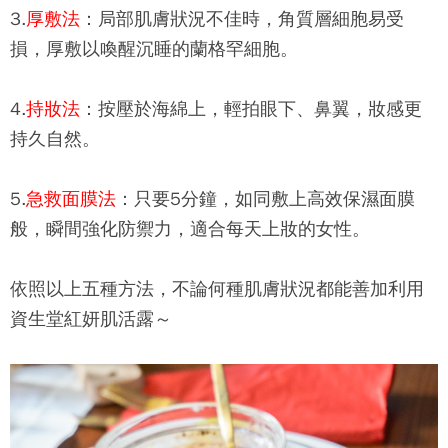
3.
厚敷法
：局部肌膚狀況不佳時，角質層細胞易受
損，厚敷以喚醒沉睡的蘭格罕細胞。
4.
持妝法
：按壓於海綿上，輕拍眼下、鼻翼，妝感更
持久自然。
5.
急救面膜法
：只要5分鐘，如同敷上高效保濕面膜
般，瞬間強化防禦力，適合每天上妝的女性。
依照以上五種方法，不論何種肌膚狀況都能善加利用
資生堂紅妍肌活露～