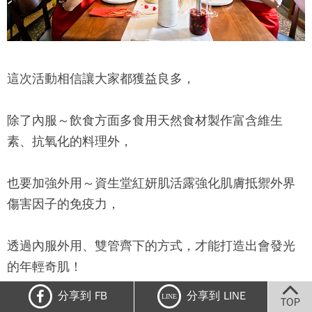
這次活動相信讓大家都獲益良多，
除了內服～飲食方面多食用天然食材製作富含維生
素、抗氧化的料理外，
也要加強外用～資生堂紅妍肌活露強化肌膚抵禦外界
傷害因子的免疫力，
透過內服外用、雙管齊下的方式，才能打造出會發光
的年輕奇肌！
分享到 FB
分享到 LINE
LINE
TOP