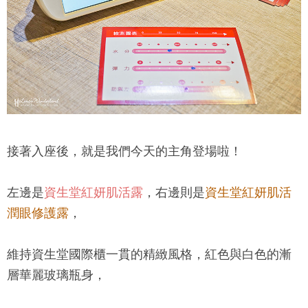
接著入座後，就是我們今天的主角登場啦！
左邊是
資生堂紅妍肌活露
，右邊則是
資生堂紅妍肌活
潤眼修護露
，
維持資生堂國際櫃一貫的精緻風格，紅色與白色的漸
層華麗玻璃瓶身，