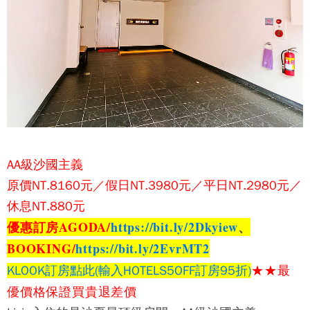
AA級沙國主義
原價NT.8160元／假日NT.3980元／平日NT.2980元／
休息NT.880元
優惠訂房AGODA/
https://bit.ly/2Dkyiew
、
BOOKING/
https://bit.ly/2EvrMT2
★★
最
KLOOK訂房點此(輸入HOTELS5OFF訂房95折)
優價格保證
買貴退差價