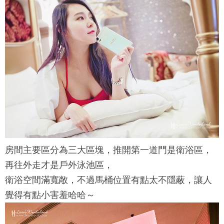
房間主要區分為三大區塊，推開第一道門是衛浴區，
再往外走才是戶外泳池區，
衛浴空間滿寬敞，不過馬桶位置有點太不隱蔽，讓人
覺得有點小害羞哈哈～