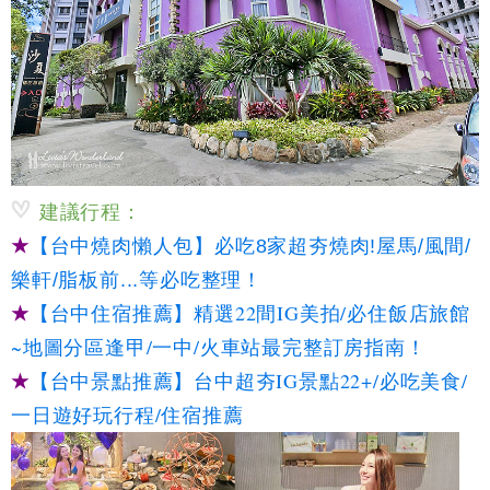
建議行程：
★
【台中燒肉懶人包】必吃8家超夯燒肉!屋馬/風間/
樂軒/脂板前...等必吃整理！
★
【台中住宿推薦】精選22間IG美拍/必住飯店旅館
~地圖分區逢甲/一中/火車站最完整訂房指南！
★
【台中景點推薦】台中超夯IG景點22+/必吃美食/
一日遊好玩行程/住宿推薦