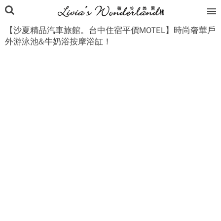
【沙夏精品汽車旅館。台中住宿平價MOTEL】時尚奢華戶
外游泳池&牛奶浴按摩浴缸！