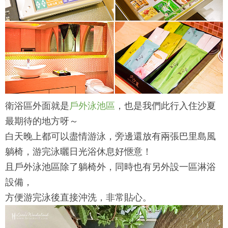
衛浴區外面就是
戶外泳池區
，也是我們此行入住沙夏
最期待的地方呀～
白天晚上都可以盡情游泳，旁邊還放有兩張巴里島風
躺椅，游完泳曬日光浴休息好愜意！
且戶外泳池區除了躺椅外，同時也有另外設一區淋浴
設備，
方便游完泳後直接沖洗，非常貼心。