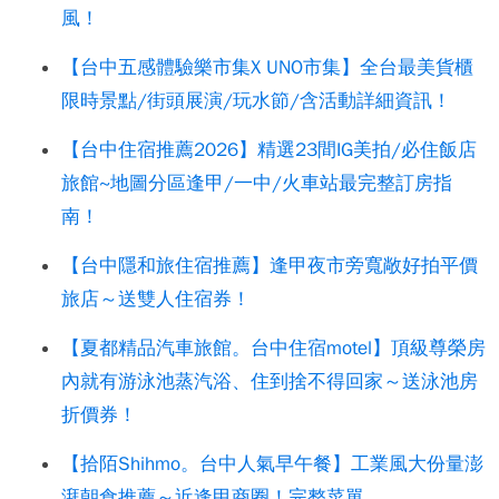
風！
【台中五感體驗樂市集X UNO市集】全台最美貨櫃
限時景點/街頭展演/玩水節/含活動詳細資訊！
【台中住宿推薦2026】精選23間IG美拍/必住飯店
旅館~地圖分區逢甲/一中/火車站最完整訂房指
南！
【台中隱和旅住宿推薦】逢甲夜市旁寬敞好拍平價
旅店～送雙人住宿券！
【夏都精品汽車旅館。台中住宿motel】頂級尊榮房
內就有游泳池蒸汽浴、住到捨不得回家～送泳池房
折價券！
【拾陌Shihmo。台中人氣早午餐】工業風大份量澎
湃朝食推薦～近逢甲商圈！完整菜單