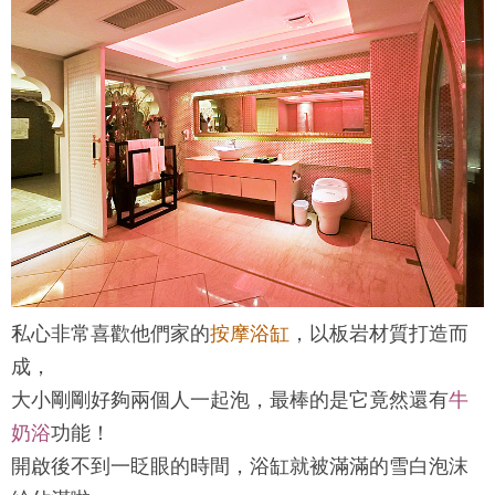
私心非常喜歡他們家的
按摩浴缸
，以板岩材質打造而
成，
大小剛剛好夠兩個人一起泡，最棒的是它竟然還有
牛
奶浴
功能！
開啟後不到一眨眼的時間，浴缸就被滿滿的雪白泡沫