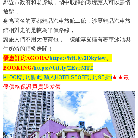
鄰近市政府和老虎城，鬧中取靜的環境讓人可以盡情
放鬆，
身為著名的夏都精品汽車旅館二館，沙夏精品汽車旅
館相對走的是較為平價路線，
讓旅人們不用太傷荷包，一樣能享受擁有奢華泳池與
牛奶浴的頂級房間！
優惠訂房AGODA/
https://bit.ly/2Dkyiew
、
BOOKING/
https://bit.ly/2EvrMT2
★★
最
KLOOK訂房點此(輸入HOTELS5OFF訂房95折)
優價格保證
買貴退差價