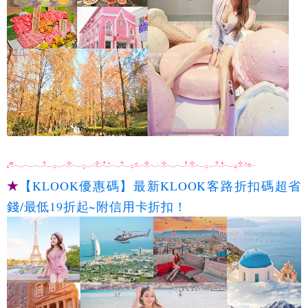
★
【KLOOK優惠碼】最新KLOOK客路折扣碼超省
錢/最低19折起~附信用卡折扣！