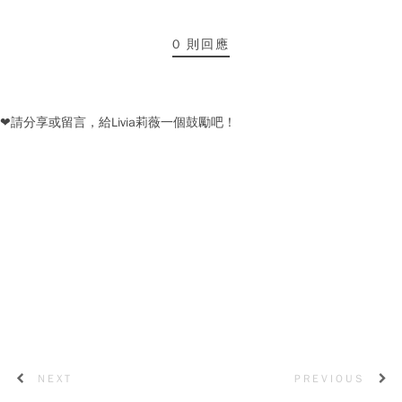
0 則回應
❤請分享或留言，給Livia莉薇一個鼓勵吧！
NEXT
PREVIOUS