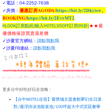
✓
電話：04-2252-7638
優惠訂房AGODA/
https://bit.ly/2Dkyiew
、
✓
房價：
BOOKING/
https://bit.ly/2EvrMT2
★★
最
KLOOK訂房點此(輸入HOTELS5OFF訂房95折)
優價格保證
買貴退差價
✓
沙夏官方網站：
請點我點我
✓沙夏FB連結：
請點我點我
更多台中好吃好玩全攻略：
【台中MOTEL住宿】紫禁城主題會館夢幻生日派
對/最浮誇泳池龍泉池/100坪超大中式宮廷奢華