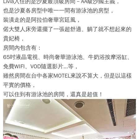
Livia入住的是沙夏最頂級房間－AA級沙國主義，
也是沙夏各房型中唯一一間有游泳池的房型，
裝潢走的是阿拉伯奢華宮廷風，
偌大雙人床旁還擺了一張超舒適、躺了就不想起來的
貴妃椅，
房間內包含有：
65吋液晶電視、時尚奢華游泳池、牛奶浴按摩浴缸、
免費WIFI、VOD隨選影片...等，
雖然房間在台中各家MOTEL來說不算大，但是以這樣
平實的價格，
可以住到有游泳池的房間，還真是超值！