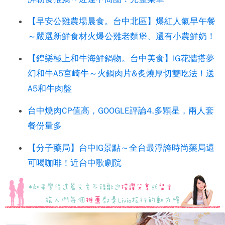
【早安公雞農場晨食。台中北區】爆紅人氣早午餐
～嚴選新鮮食材火爆公雞老麵堡、還有小農鮮奶！
【鍠樂極上和牛海鮮鍋物。台中美食】IG花牆搭夢
幻和牛A5宮崎牛～火鍋肉片&炙燒厚切雙吃法！送
A5和牛肉盤
台中燒肉CP值高，GOOGLE評論4.多顆星，兩人套
餐份量多
【分子藥局】台中IG景點～全台最浮誇時尚藥局還
可喝咖啡！近台中歌劇院