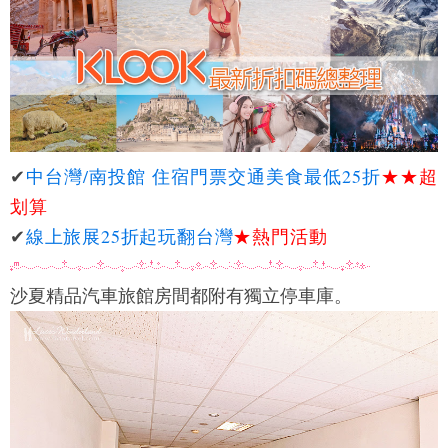
✔
中台灣/南投館 住宿門票交通美食最低25折
★★
超
划算
✔
線上旅展25折起玩翻台灣
★熱門活動
沙夏精品汽車旅館房間都附有獨立停車庫。