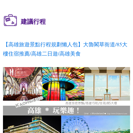
建議行程
【高雄旅遊景點行程規劃懶人包】大魯閣草衙道/85大
樓住宿推薦/高雄二日遊/高雄美食