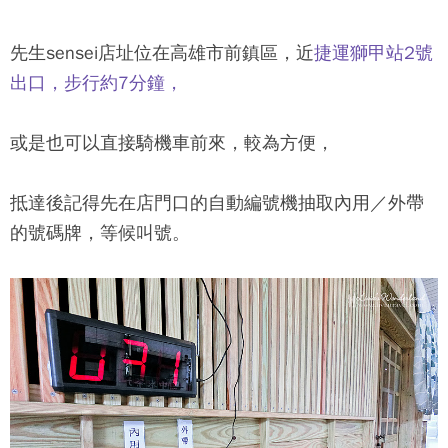
先生sensei店址位在高雄市前鎮區，近
捷運獅甲站2號
出口，步行約7分鐘，
或是也可以直接騎機車前來，較為方便，
抵達後記得先在店門口的自動編號機抽取內用／外帶
的號碼牌，等候叫號。