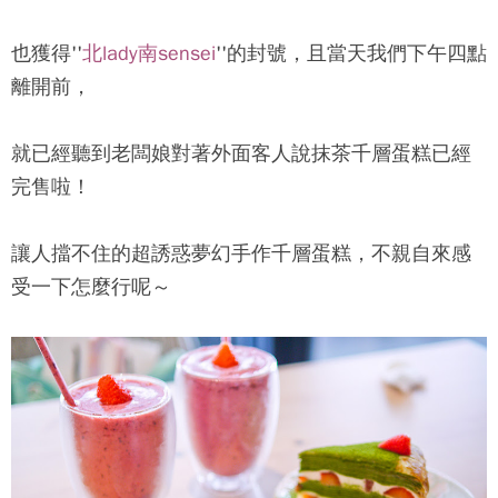
也獲得''
北lady南sensei
''的封號，且當天我們下午四點
離開前，
就已經聽到老闆娘對著外面客人說抹茶千層蛋糕已經
完售啦！
讓人擋不住的超誘惑夢幻手作千層蛋糕，不親自來感
受一下怎麼行呢～