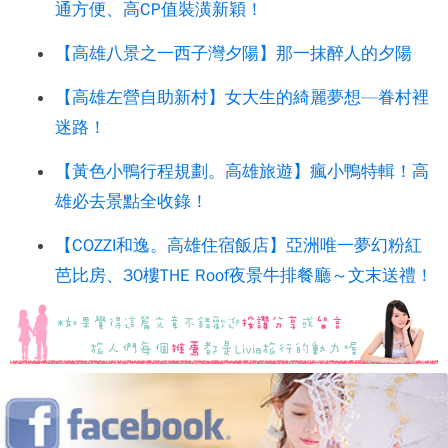
通方便、高CP值裝潢新穎！
【高雄八景之一西子灣夕陽】那一抹醉人的夕陽
【高雄左營自助新村】女大生的綺麗夢想—眷村裡
迷路！
【黃色小鴨行程規劃。高雄旅遊】瘋小鴨特輯！高
雄必去景點全收錄！
【COZZI和逸。高雄住宿飯店】亞洲唯一夢幻粉紅
芭比房、30樓THE Roof夜景牛排餐廳～文末送禮！