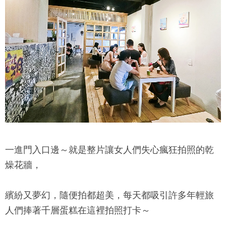
一進門入口邊～就是整片讓女人們失心瘋狂拍照的乾
燥花牆，
繽紛又夢幻，隨便拍都超美，每天都吸引許多年輕旅
人們捧著千層蛋糕在這裡拍照打卡～