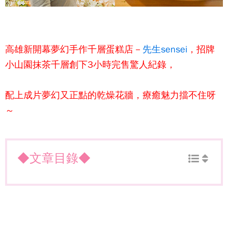
高雄新開幕夢幻手作千層蛋糕店－
先生sensei
，招牌
小山園抹茶千層創下3小時完售驚人紀錄，
配上成片夢幻又正點的乾燥花牆，療癒魅力擋不住呀
～
◆文章目錄◆