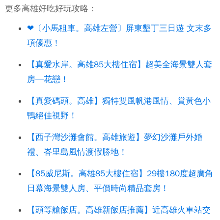
更多高雄好吃好玩攻略：
❤〔小馬租車。高雄左營〕屏東墾丁三日遊 文末多
項優惠！
【真愛水岸。高雄85大樓住宿】超美全海景雙人套
房—花戀！
【真愛碼頭。高雄】獨特雙風帆港風情、賞黃色小
鴨絕佳視野！
【西子灣沙灘會館。高雄旅遊】夢幻沙灘戶外婚
禮、峇里島風情渡假勝地！
【85威尼斯。高雄85大樓住宿】29樓180度超廣角
日幕海景雙人房、平價時尚精品套房！
【頭等艙飯店。高雄新飯店推薦】近高雄火車站交