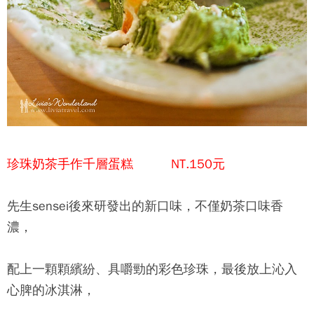
珍珠奶茶手作千層蛋糕 NT.150元
先生sensei後來研發出的新口味，不僅奶茶口味香
濃，
配上一顆顆繽紛、具嚼勁的彩色珍珠，最後放上沁入
心脾的冰淇淋，