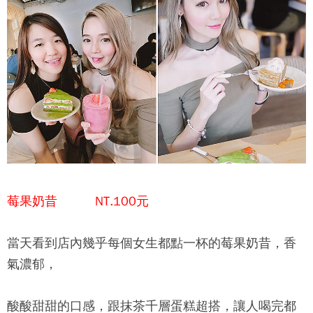
莓果奶昔 NT.100元
當天看到店內幾乎每個女生都點一杯的莓果奶昔，香
氣濃郁，
酸酸甜甜的口感，跟抹茶千層蛋糕超搭，讓人喝完都