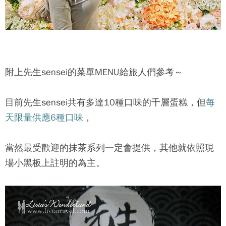
附上先生sensei的菜單MENU給旅人們參考～
目前先生sensei共有多達10種口味的千層蛋糕，但
每
天限量供應6種口味
，
當然最受歡迎的抹茶系列一定會提供，其他就依照現
場小黑板上註明的為主。