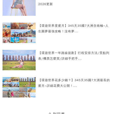
2026更新
【環遊世界度蜜月】345天35國7大洲含南極~人
生圓夢最強攻略！沒有夢...
【環遊世界一年路線規劃】行程安排方法/景點列
表/機票怎麼買/詳細手把手...
【環遊世界花多少錢？】345天35國7大洲最長的
蜜月~詳細花費大公開！...