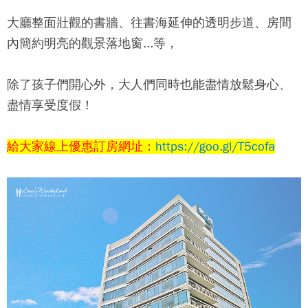
大廳整面壯觀的書牆、往書海延伸的透明步道、房間
內簡約明亮的觀景落地窗...等，
除了孩子們開心外，大人們同時也能盡情放鬆身心、
盡情享受度假！
給大家線上優惠訂房網址：
https://goo.gl/T5cofa