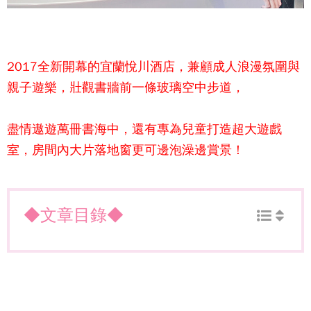
2017全新開幕的
宜蘭悅川酒店
，兼顧成人浪漫氛圍與
親子遊樂，壯觀書牆前一條玻璃空中步道，
盡情遨遊萬冊書海中，還有專為兒童打造超大遊戲
室，房間內大片落地窗更可邊泡澡邊賞景！
◆文章目錄◆