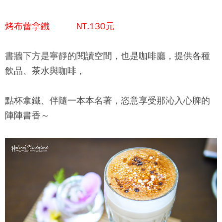
烤布蕾拿鐵 NT.130元
書牆下方是寧靜的閱讀空間，也是咖啡廳，提供各種
飲品、茶水與咖啡，
點杯拿鐵、伴隨一本本名著，恣意享受那沁入心脾的
陣陣書香～