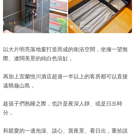
以大片明亮落地窗打造而成的衛浴空間，坐擁一望無
際、遼闊美景的純白色浴缸，
再加上
宜蘭悅川酒店
超過一半以上的客房都可以直接
遠眺龜山島，
趁孩子們熟睡之際，也許是夜深人靜、或是日出時
分，
和親愛的一邊泡澡、談心、賞夜景、看日出，重拾談