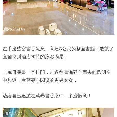
左手邊盛富書香氣息、高達8公尺的整面書牆，造就了
宜蘭悅川酒店
獨特的浪漫場景，
上萬冊藏書一字排開，走過往書海延伸而去的透明空
中步道，看著專心閱讀的男男女女，
放縱自己遨遊在萬卷書香之中，多麼愜意！