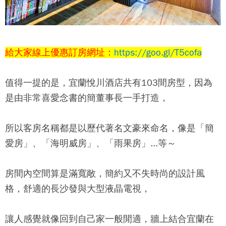
給大家線上優惠訂房網址：
https://goo.gl/T5cofa
值得一提的是，
宜蘭悅川酒店
共有103間房型，因為
是由非常喜愛念書的簡董事長一手打造，
所以客房名稱都是以歷代著名文豪來命名，像是「簡
愛房」、「海明威房」、「雨果房」...等～
房間內空間算是滿寬敞，簡約又不失時尚的設計風
格，舒適的長沙發與大型液晶電視，
讓人感覺就像回到自己家一般閒適，牆上結合宜蘭在