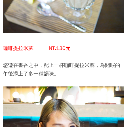
咖啡提拉米蘇 NT.130元
悠遊在書香之中，配上一杯咖啡提拉米蘇，為閒暇的
午後添上了多一種韻味。