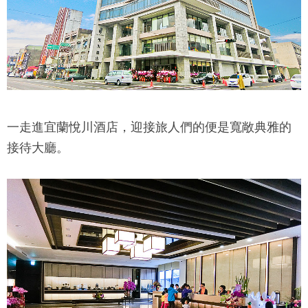
一走進
宜蘭悅川酒店
，迎接旅人們的便是寬敞典雅的
接待大廳。