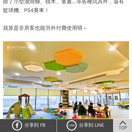
除了小型溜滑梯、積木、童書...等各種玩具外，還有
籃球機、PS4賽車！
就算是非房客也能另外付費使用唷～
分享到 FB
分享到 LINE
LINE
TOP