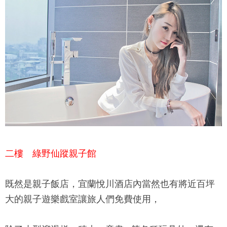
二樓 綠野仙蹤親子館
既然是親子飯店，
宜蘭悅川酒店
內當然也有將近百坪
大的親子遊樂戲室讓旅人們免費使用，