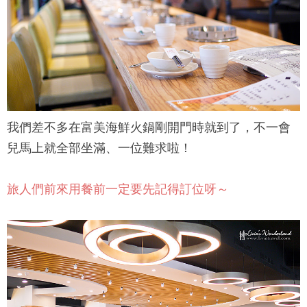
我們差不多在
富美海鮮火鍋
剛開門時就到了，不一會
兒馬上就全部坐滿、一位難求啦！
旅人們前來用餐前一定要先記得訂位呀～