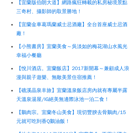
【宜蘭版伯朗大道】網路瘋狂轉載的私房秘境景點
三奇村、攝影師的取景勝地！
【宜蘭金車葛瑪蘭威士忌酒廠】全台首座威士忌酒
廠！
【小熊書房】宜蘭美食～吳淡如的梅花湖山水風光
幸福小餐廳
【悅川酒店。宜蘭飯店】2017新開幕～兼顧成人浪
漫與親子遊樂、無敵美景住宿推薦！
【礁溪晶泉丰旅】宜蘭溫泉飯店房內就有專屬半露
天溫泉湯屋/IG絕美無邊際泳池一泊二食！
【鵝肉宗。宜蘭冬山美食】現切豐腴去骨鵝肉/15
元就可吃到香Q鵝油飯！