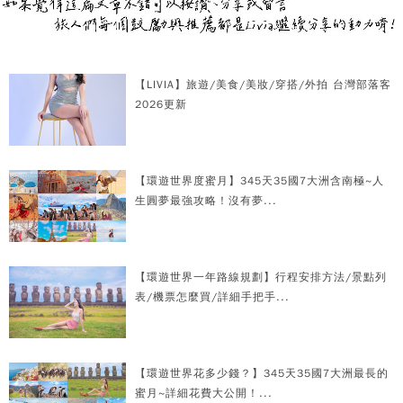
【LIVIA】旅遊/美食/美妝/穿搭/外拍 台灣部落客
2026更新
【環遊世界度蜜月】345天35國7大洲含南極~人
生圓夢最強攻略！沒有夢...
【環遊世界一年路線規劃】行程安排方法/景點列
表/機票怎麼買/詳細手把手...
【環遊世界花多少錢？】345天35國7大洲最長的
蜜月~詳細花費大公開！...