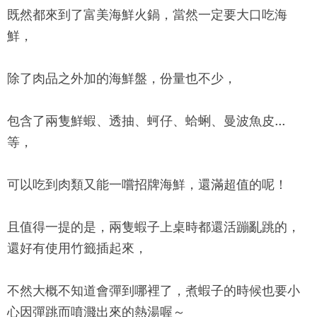
既然都來到了
富美海鮮火鍋
，當然一定要大口吃海
鮮，
除了肉品之外加的海鮮盤，份量也不少，
包含了兩隻鮮蝦、透抽、蚵仔、蛤蜊、曼波魚皮...
等，
可以吃到肉類又能一嚐招牌海鮮，還滿超值的呢！
且值得一提的是，兩隻蝦子上桌時都還活蹦亂跳的，
還好有使用竹籤插起來，
不然大概不知道會彈到哪裡了，煮蝦子的時候也要小
心因彈跳而噴濺出來的熱湯喔～