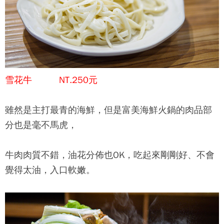
雪花牛 NT.250元
雖然是主打最青的海鮮，但是
富美海鮮火鍋
的肉品部
分也是毫不馬虎，
牛肉肉質不錯，油花分佈也OK，吃起來剛剛好、不會
覺得太油，入口軟嫩。