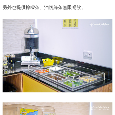
另外也提供檸檬茶、油切綠茶無限暢飲。