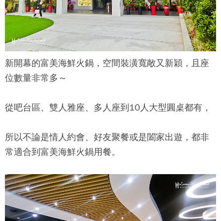
新開幕的
富美海鮮火鍋
，空間裝潢寬敞又新穎，且座
位數量非常多～
從吧台區、雙人雅座、多人座到10人大型圓桌都有，
所以不論是情人約會、好友聚餐或是闔家出遊，都非
常適合到
富美海鮮火鍋
用餐。