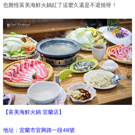
也難怪
富美海鮮火鍋
紅了這麼久還是不退燒呀！
【
富美海鮮火鍋
宜蘭店】
地址：宜蘭市宜興路一段48號