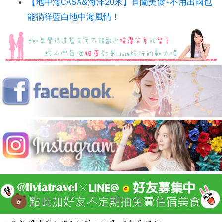
【地中海CASA&海洋20米】宜蘭美食~不用出國也
能徜徉藍白地中海風情！