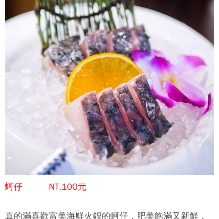
蚵仔 NT.100元
真的滿喜歡
富美海鮮火鍋
的蚵仔，肥美飽滿又新鮮，