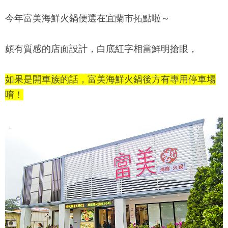
今年
富美海鮮火鍋
便選在宜蘭市拓點啦～
頗有質感的店面設計，白底紅字相當鮮明搶眼，
如果是開車族的話，
富美海鮮火鍋
後方有專用停車場
唷！