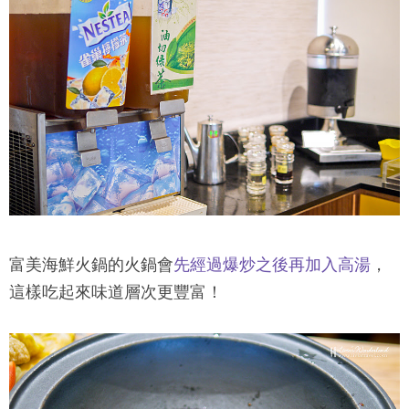
富美海鮮火鍋
的火鍋會
先經過爆炒之後再加入高湯
，
這樣吃起來味道層次更豐富！