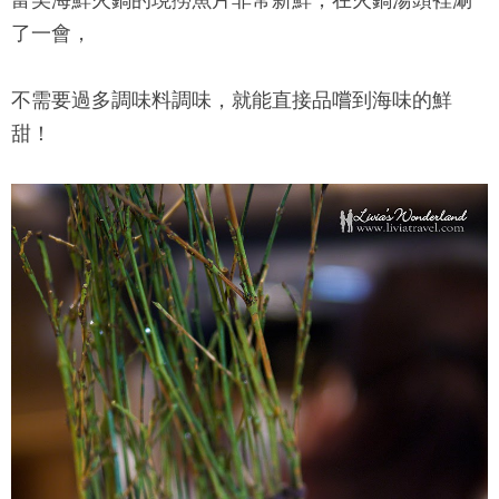
富美海鮮火鍋
的現撈魚片非常新鮮，在火鍋湯頭裡涮
了一會，
不需要過多調味料調味，就能直接品嚐到海味的鮮
甜！