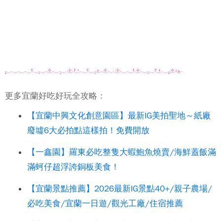
更多宜蘭好吃好玩全攻略：
【宜蘭中興文化創意園區】最新IG美拍聖地～紙廠
廢墟6大必拍點這樣拍！免費開放
【一鑫園】羅東必吃整隻大蝦鮑魚燒賣/海鮮蓋飯滿
滿蚵仔超浮誇銅板美食！
【宜蘭景點推薦】2026最新IG景點40+/親子農場/
必吃美食/宜蘭一日遊/觀光工廠/住宿推薦