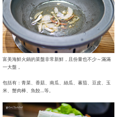
富美海鮮火鍋
的菜盤非常新鮮，且份量也不少～滿滿
一大盤，
包括有：青菜、香菇、南瓜、絲瓜、蕃茄、豆皮、玉
米、蟹肉棒、魚餃...等。