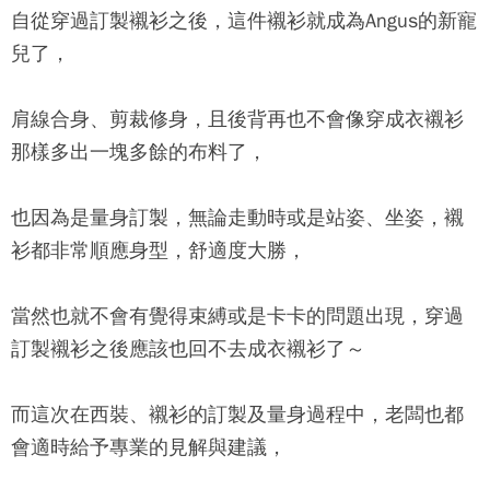
自從穿過訂製襯衫之後，這件襯衫就成為Angus的新寵
兒了，
肩線合身、剪裁修身，且後背再也不會像穿成衣襯衫
那樣多出一塊多餘的布料了，
也因為是量身訂製，無論走動時或是站姿、坐姿，襯
衫都非常順應身型，舒適度大勝，
當然也就不會有覺得束縛或是卡卡的問題出現，穿過
訂製襯衫之後應該也回不去成衣襯衫了～
而這次在西裝、襯衫的訂製及量身過程中，老闆也都
會適時給予專業的見解與建議，