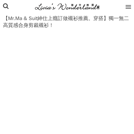
【Mr.Ma & Suit紳仕上癮訂做襯衫推薦。穿搭】獨一無二
高質感合身剪裁襯衫！