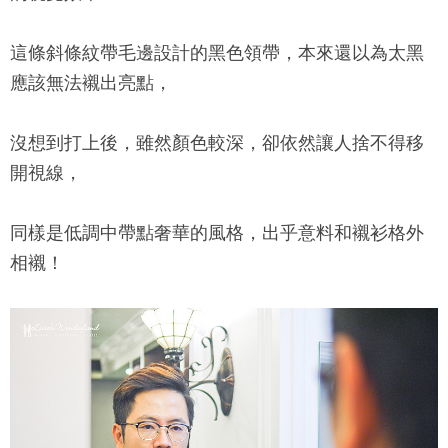
這條斜條紋帶毛邊設計的黑色領帶，本來還以為太黑
應該無法襯出亮點，
沒想到打上後，雖然顏色較深，卻依然讓人捨不得移
開視線，
同樣是低調中帶點奢華的風格，出乎意料和襯衫格外
相襯！