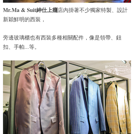
Mr.Ma & Suit紳仕上癮
店內掛著不少獨家特製、設計
新穎鮮明的西裝，
旁邊玻璃櫃也有西裝多種相關配件，像是領帶、鈕
扣、手帕...等。