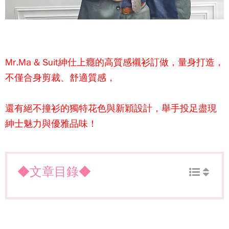
Mr.Ma & Suit紳仕上癮的高質感襯衫訂做，量身打造，
不僅合身剪裁、舒適質感，
還有絕不撞衫的獨特花色與新穎設計，舉手投足盡現
紳士魅力與優雅品味！
◆文章目錄◆