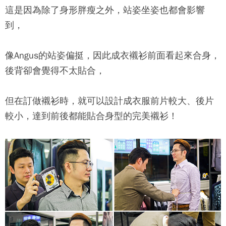
這是因為除了身形胖瘦之外，站姿坐姿也都會影響
到，
像Angus的站姿偏挺，因此成衣襯衫前面看起來合身，
後背卻會覺得不太貼合，
但在訂做襯衫時，就可以設計成衣服前片較大、後片
較小，達到前後都能貼合身型的完美襯衫！