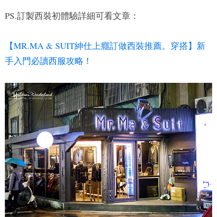
PS.訂製西裝初體驗詳細可看文章：
【MR.MA & SUIT紳仕上癮訂做西裝推薦。穿搭】新
手入門必讀西服攻略！