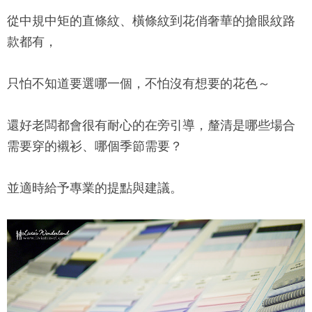
從中規中矩的直條紋、橫條紋到花俏奢華的搶眼紋路
款都有，
只怕不知道要選哪一個，不怕沒有想要的花色～
還好老闆都會很有耐心的在旁引導，釐清是哪些場合
需要穿的襯衫、哪個季節需要？
並適時給予專業的提點與建議。