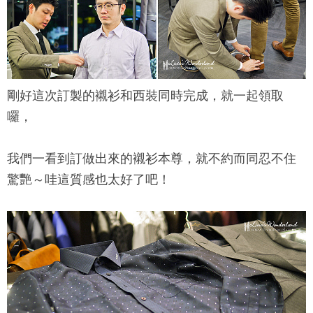
剛好這次訂製的襯衫和西裝同時完成，就一起領取
囉，
我們一看到訂做出來的襯衫本尊，就不約而同忍不住
驚艷～哇這質感也太好了吧！