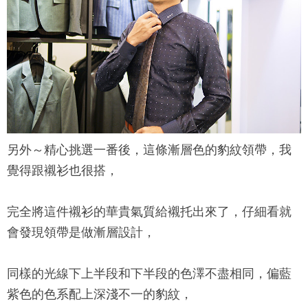
另外～精心挑選一番後，這條漸層色的豹紋領帶，我
覺得跟襯衫也很搭，
完全將這件襯衫的華貴氣質給襯托出來了，仔細看就
會發現領帶是做漸層設計，
同樣的光線下上半段和下半段的色澤不盡相同，偏藍
紫色的色系配上深淺不一的豹紋，