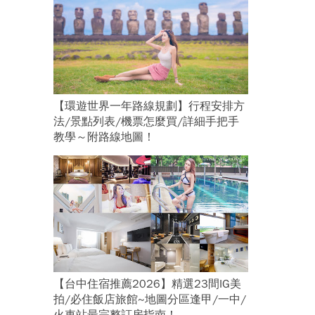
【環遊世界一年路線規劃】行程安排方
法/景點列表/機票怎麼買/詳細手把手
教學～附路線地圖！
【台中住宿推薦2026】精選23間IG美
拍/必住飯店旅館~地圖分區逢甲/一中/