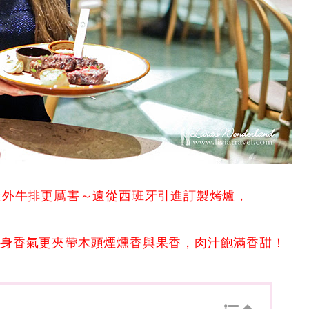
景外牛排更厲害～遠從西班牙引進訂製烤爐，
本身香氣更夾帶木頭煙燻香與果香，肉汁飽滿香甜！