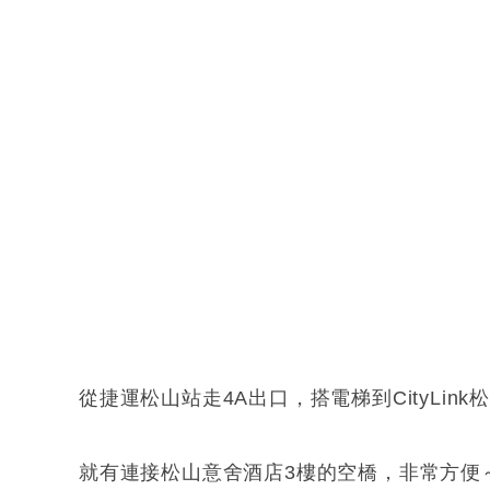
從捷運松山站走4A出口，搭電梯到CityLink
就有連接松山意舍酒店3樓的空橋，非常方便～（