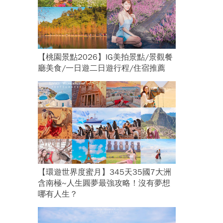
【桃園景點2026】IG美拍景點/景觀餐
廳美食/一日遊二日遊行程/住宿推薦
【環遊世界度蜜月】345天35國7大洲
含南極~人生圓夢最強攻略！沒有夢想
哪有人生？