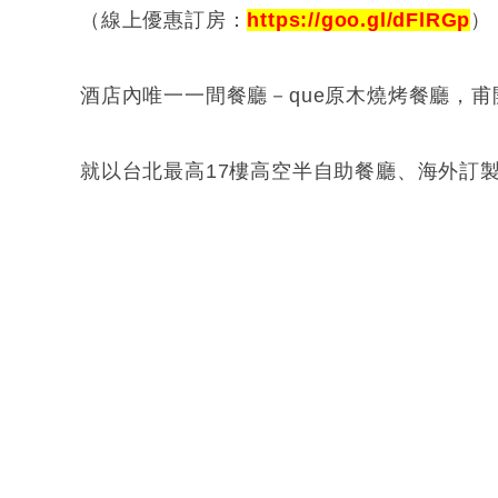
（線上優惠訂房：
https://goo.gl/dFlRGp
）
酒店內唯一一間餐廳－que原木燒烤餐廳，甫
就以台北最高17樓高空半自助餐廳、海外訂