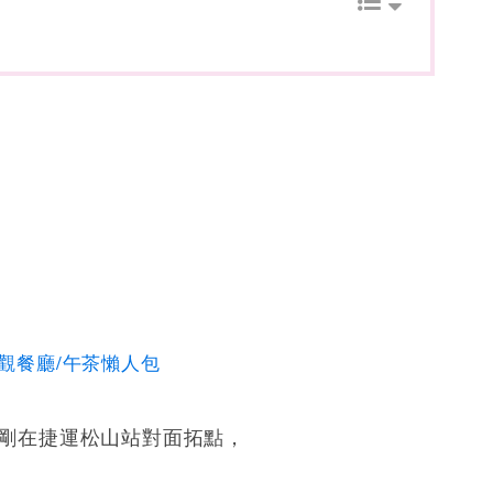
觀餐廳/午茶懶人包
年才剛在捷運松山站對面拓點，