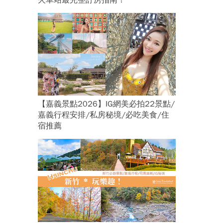
火車站最完整訂房指南！
【嘉義景點2026】IG網美必拍22景點/
嘉義行程安排/私房秘境/必吃美食/住
宿推薦