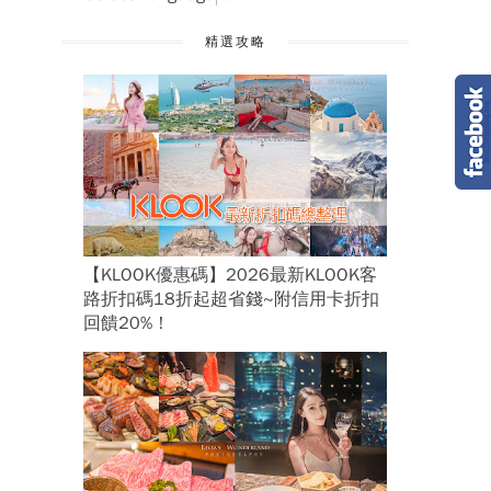
精選攻略
【KLOOK優惠碼】2026最新KLOOK客
路折扣碼18折起超省錢~附信用卡折扣
回饋20%！