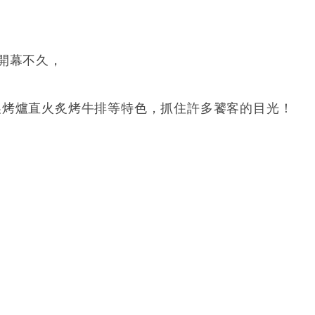
開幕不久，
製烤爐直火炙烤牛排等特色，抓住許多饕客的目光！