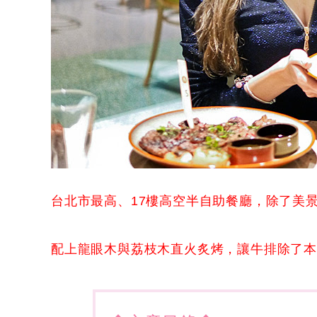
台北市最高、17樓高空半自助餐廳，除了美
配上龍眼木與荔枝木直火炙烤，讓牛排除了