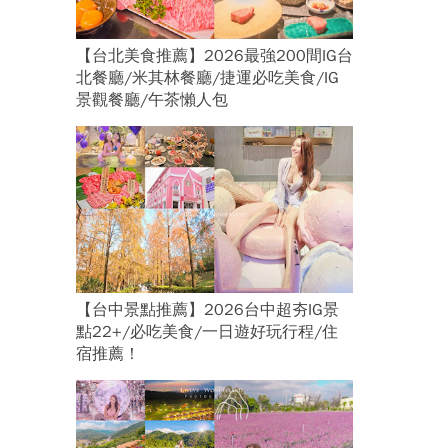
【台北美食推薦】2026最強200間IG台
北餐廳/米其林餐廳/捷運必吃美食/IG
景觀餐廳/午茶懶人包
【台中景點推薦】2026台中超夯IG景
點22+/必吃美食/一日遊好玩行程/住
宿推薦！