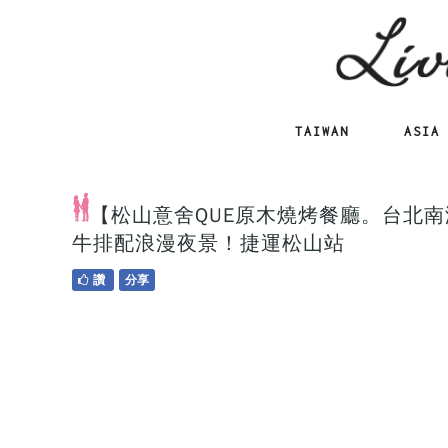
TAIWAN
ASIA
【松山意舍QUE原木燒烤餐廳。台北南港
牛排配浪漫夜景！捷運松山站
讚
分享