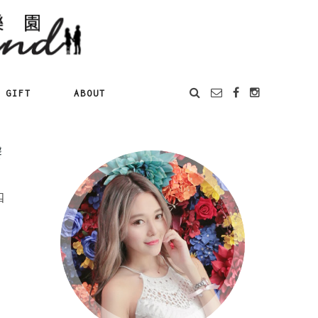
GIFT
ABOUT
饕
四