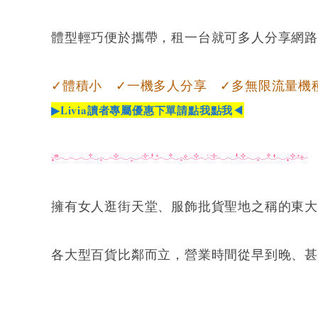
體型輕巧便於攜帶，租一台就可多人分享網
✓體積小 ✓一機多人分享 ✓多無限流量機
▶Livia讀者專屬優惠下單請點我點我◀
擁有女人逛街天堂、服飾批貨聖地之稱的東
各大型百貨比鄰而立，營業時間從早到晚、