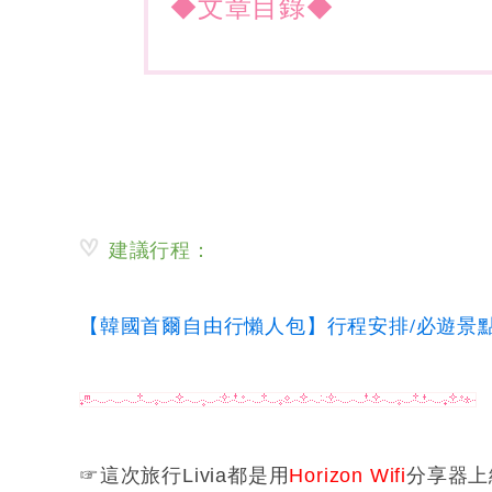
◆文章目錄◆
建議行程：
【韓國首爾自由行懶人包】行程安排/必遊景點
☞這次旅行Livia都是用
Horizon Wifi
分享器上