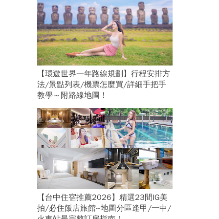
【環遊世界一年路線規劃】行程安排方
法/景點列表/機票怎麼買/詳細手把手
教學～附路線地圖！
【台中住宿推薦2026】精選23間IG美
拍/必住飯店旅館~地圖分區逢甲/一中/