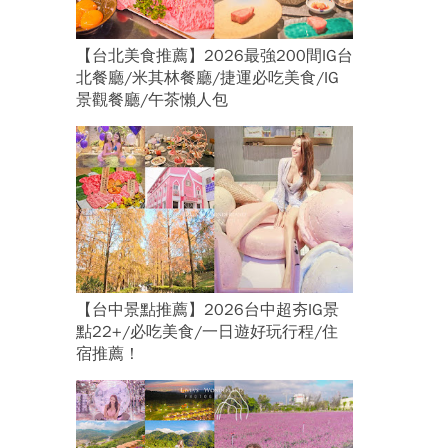
【台北美食推薦】2026最強200間IG台
北餐廳/米其林餐廳/捷運必吃美食/IG
景觀餐廳/午茶懶人包
【台中景點推薦】2026台中超夯IG景
點22+/必吃美食/一日遊好玩行程/住
宿推薦！