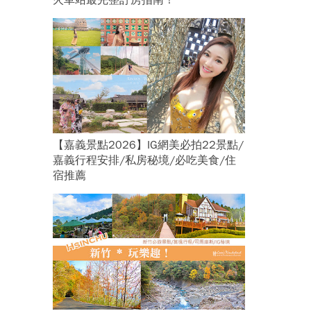
火車站最完整訂房指南！
【嘉義景點2026】IG網美必拍22景點/
嘉義行程安排/私房秘境/必吃美食/住
宿推薦