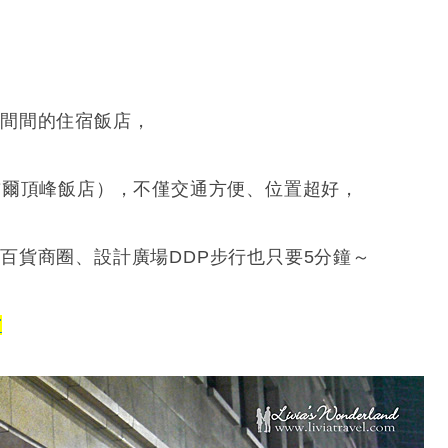
一間間的住宿飯店，
L（首爾頂峰飯店），不僅交通方便、位置超好，
百貨商圈、設計廣場DDP步行也只要5分鐘～
T