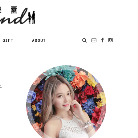
GIFT
ABOUT
三