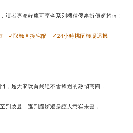
路，讀者專屬好康可享全系列機種優惠折價頗超值！
種 ✓取機直接宅配 ✓24小時桃園機場還機
大門，是大家玩首爾絕不會錯過的熱鬧商圈，
甚至到凌晨，逛到腿斷還是讓人意猶未盡，