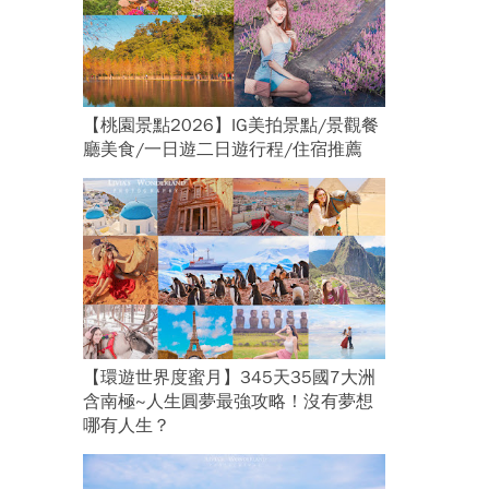
【桃園景點2026】IG美拍景點/景觀餐
廳美食/一日遊二日遊行程/住宿推薦
【環遊世界度蜜月】345天35國7大洲
含南極~人生圓夢最強攻略！沒有夢想
哪有人生？