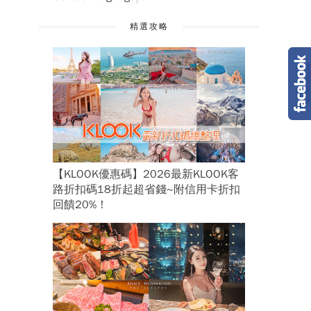
精選攻略
【KLOOK優惠碼】2026最新KLOOK客
路折扣碼18折起超省錢~附信用卡折扣
回饋20%！