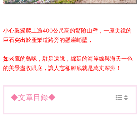
小心翼翼爬上逾400公尺高的驚險山壁，一座尖銳的
巨石突出於產業道路旁的懸崖峭壁，
如老鷹的鳥喙，駐足遠眺，綿延的海岸線與海天一色
的美景盡收眼底，讓人忘卻腳底就是萬丈深淵！
◆文章目錄◆