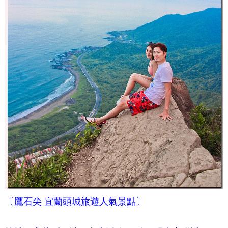
〔
鷹石尖
宜蘭頭城旅遊人氣景點〕