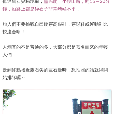
抵達
鷹石尖
秘境前，
需先爬一小段山路，約15～20分
鐘，沿路上都是碎石子非常崎嶇不平，
旅人們不要挑戰自己硬穿高跟鞋，穿球鞋或運動鞋比
較適合唷！
人潮真的不是普通的多，大部分都是慕名而來的年輕
人們，
走到終點接近
鷹石尖
的巨石邊時，想拍照的話就得開
始排隊囉～