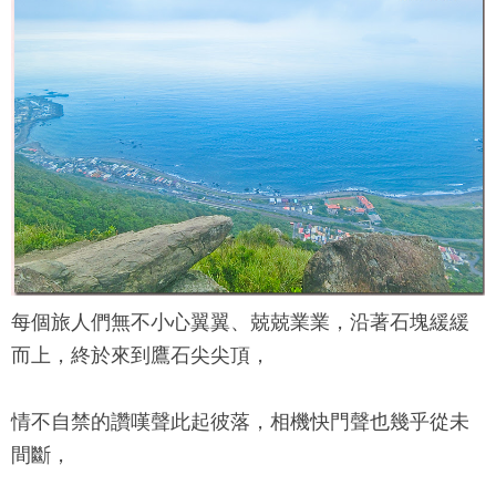
每個旅人們無不小心翼翼、兢兢業業，沿著石塊緩緩
而上，終於來到
鷹石尖
尖頂，
情不自禁的讚嘆聲此起彼落，相機快門聲也幾乎從未
間斷，