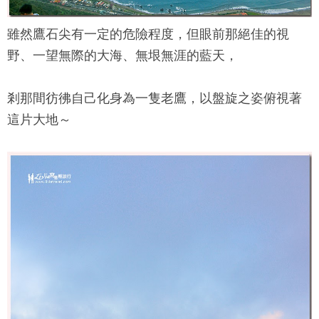
雖然
鷹石尖
有一定的危險程度，但眼前那絕佳的視
野、一望無際的大海、無垠無涯的藍天，
剎那間彷彿自己化身為一隻老鷹，以盤旋之姿俯視著
這片大地～