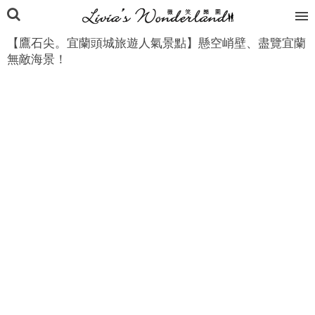
【鷹石尖。宜蘭頭城旅遊人氣景點】懸空峭壁、盡覽宜蘭
無敵海景！