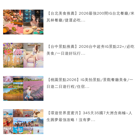
【台北美食推薦】2026最強200間IG台北餐廳/米
其林餐廳/捷運必吃...
【台中景點推薦】2026台中超夯IG景點22+/必吃
美食/一日遊好玩行...
【桃園景點2026】IG美拍景點/景觀餐廳美食/一
日遊二日遊行程/住宿...
【環遊世界度蜜月】345天35國7大洲含南極~人
生圓夢最強攻略！沒有夢...