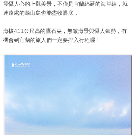
震懾人心的壯觀美景，不僅是宜蘭綿延的海岸線，就
連遠處的龜山島也能盡收眼底，
海拔411公尺高的
鷹石尖
，無敵海景與懾人氣勢，有
機會到宜蘭的旅人們一定要排入行程喔！