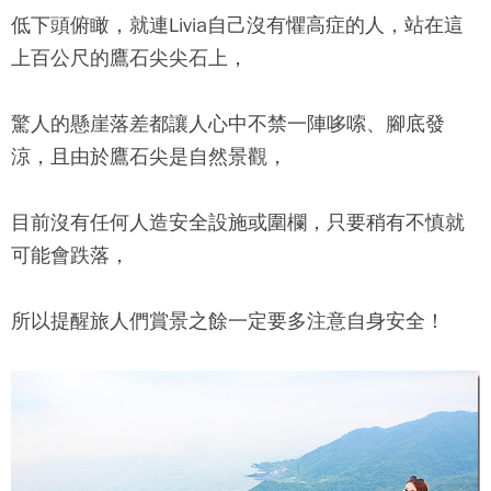
低下頭俯瞰，就連Livia自己沒有懼高症的人，站在這
上百公尺的
鷹石尖
尖石上，
驚人的懸崖落差都讓人心中不禁一陣哆嗦、腳底發
涼，且由於
鷹石尖
是自然景觀，
目前沒有任何人造安全設施或圍欄，只要稍有不慎就
可能會跌落，
所以提醒旅人們賞景之餘一定要多注意自身安全！