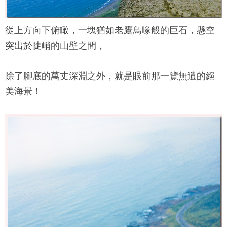
從上方向下俯瞰，一塊猶如老鷹鳥喙般的巨石，懸空
突出於陡峭的山壁之間，
除了腳底的萬丈深淵之外，就是眼前那一覽無遺的絕
美海景！