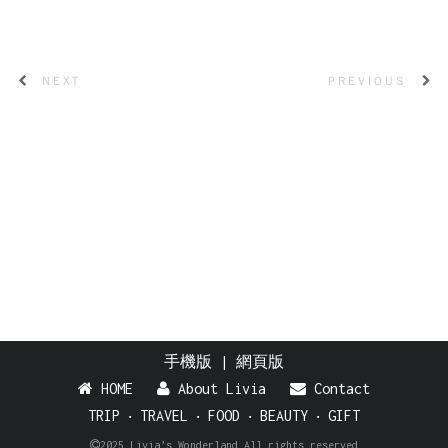
NEXT
PREVIOUS
手機版
|
網頁版
HOME
About Livia
Contact
TRIP
‧
TRAVEL
‧
FOOD
‧
BEAUTY
‧
GIFT
2025 Livia’s Wonderland All rights reserved