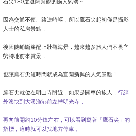
石尖
180度遼闊景觀的懾人氣勢～
因為交通不便、路途崎嶇，所以
鷹石尖
起初僅是攝影
人士的私房景點，
後因陡峭斷崖配上壯觀海景，越來越多旅人們不畏辛
勞特地前來賞景，
也讓
鷹石尖
短時間就成為宜蘭新興的人氣景點！
鷹石尖
就位在明山寺附近，如果是開車的旅人，
行經
外澳快到大溪漁港前左轉明光寺，
再向前開約10分鐘左右，可以看到寫著「
鷹石尖
」的
指標，這時就可以找地方停車，