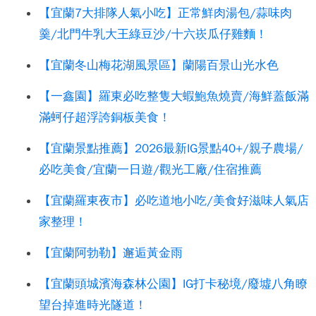
【宜蘭7大排隊人氣小吃】正常鮮肉湯包/蒜味肉
羹/北門牛乳大王綠豆沙/十六崁瓜仔雞麵！
【宜蘭冬山梅花湖風景區】蘭陽百景山光水色
【一鑫園】羅東必吃整隻大蝦鮑魚燒賣/海鮮蓋飯滿
滿蚵仔超浮誇銅板美食！
【宜蘭景點推薦】2026最新IG景點40+/親子農場/
必吃美食/宜蘭一日遊/觀光工廠/住宿推薦
【宜蘭羅東夜市】必吃道地小吃/美食好滋味人氣店
家整理！
【宜蘭阿勃勒】邂逅黃金雨
【宜蘭頭城濱海森林公園】IG打卡秘境/廢墟八角瞭
望台掉進時光隧道！