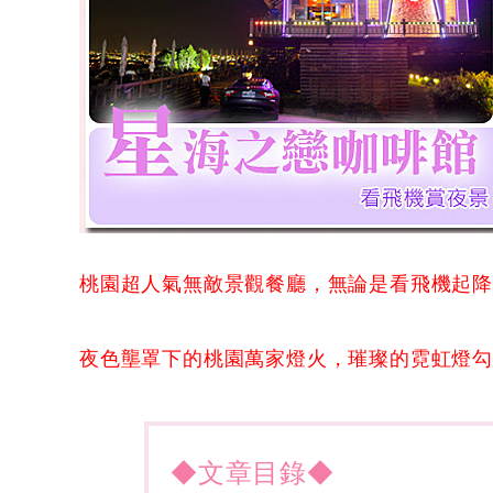
桃園超人氣無敵景觀餐廳，無論是看飛機起
夜色壟罩下的桃園萬家燈火，璀璨的霓虹燈
◆文章目錄◆