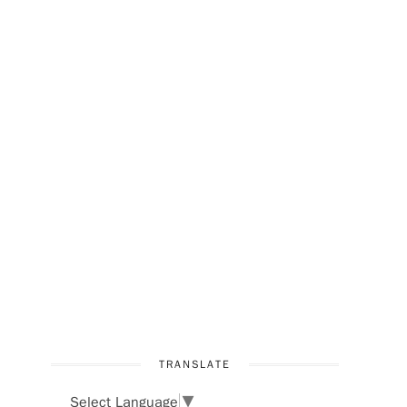
，
TRANSLATE
Select Language
▼