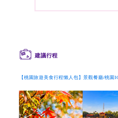
建議行程
【桃園旅遊美食行程懶人包】景觀餐廳/桃園I