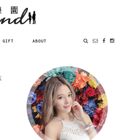
GIFT
ABOUT
五