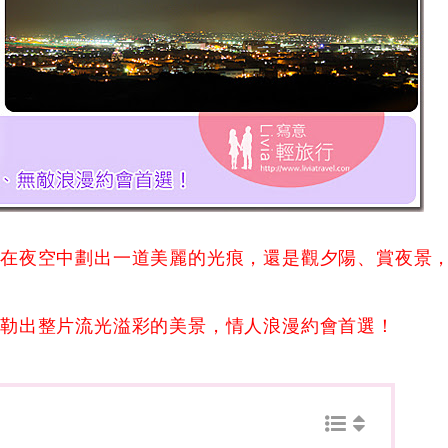
降在夜空中劃出一道美麗的光痕，還是觀夕陽、賞夜景
勾勒出整片流光溢彩的美景，情人浪漫約會首選！