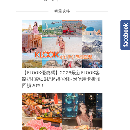
精選攻略
【KLOOK優惠碼】2026最新KLOOK客
路折扣碼18折起超省錢~附信用卡折扣
回饋20%！