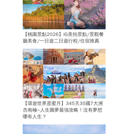
【桃園景點2026】IG美拍景點/景觀餐
廳美食/一日遊二日遊行程/住宿推薦
【環遊世界度蜜月】345天35國7大洲
含南極~人生圓夢最強攻略！沒有夢想
哪有人生？