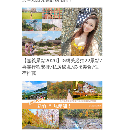
火車站最完整訂房指南！
【嘉義景點2026】IG網美必拍22景點/
嘉義行程安排/私房秘境/必吃美食/住
宿推薦