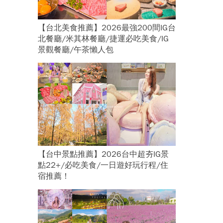
【台北美食推薦】2026最強200間IG台
北餐廳/米其林餐廳/捷運必吃美食/IG
景觀餐廳/午茶懶人包
【台中景點推薦】2026台中超夯IG景
點22+/必吃美食/一日遊好玩行程/住
宿推薦！