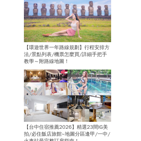
【環遊世界一年路線規劃】行程安排方
法/景點列表/機票怎麼買/詳細手把手
教學～附路線地圖！
【台中住宿推薦2026】精選23間IG美
拍/必住飯店旅館~地圖分區逢甲/一中/