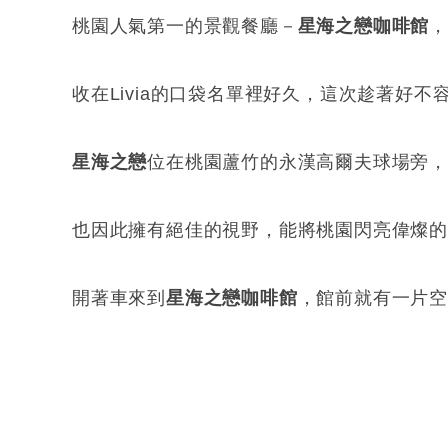
桃園人氣第一的景觀餐廳－
星海之戀咖啡館
收在Livia的口袋名單裡好久，這次趁著好
星海之戀
位在桃園蘆竹的永漢高爾夫球場旁
也因此擁有絕佳的視野，能將桃園閃亮偉燦
開著車來到
星海之戀咖啡館
，館前就有一片