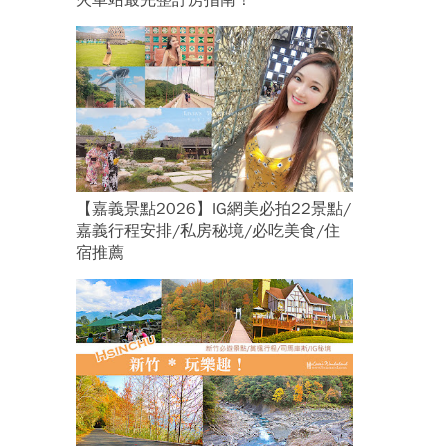
火車站最完整訂房指南！
【嘉義景點2026】IG網美必拍22景點/
嘉義行程安排/私房秘境/必吃美食/住
宿推薦