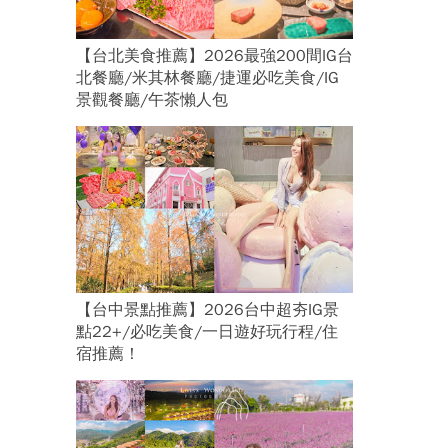
【台北美食推薦】2026最強200間IG台
北餐廳/米其林餐廳/捷運必吃美食/IG
景觀餐廳/午茶懶人包
【台中景點推薦】2026台中超夯IG景
點22+/必吃美食/一日遊好玩行程/住
宿推薦！