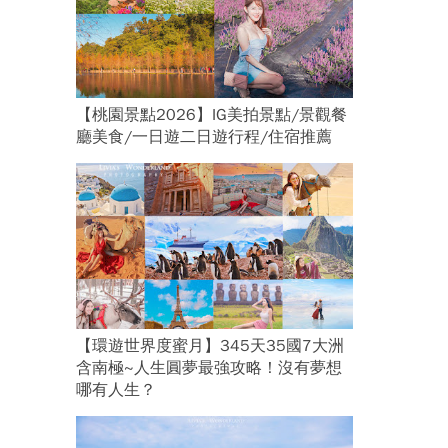
【桃園景點2026】IG美拍景點/景觀餐
廳美食/一日遊二日遊行程/住宿推薦
【環遊世界度蜜月】345天35國7大洲
含南極~人生圓夢最強攻略！沒有夢想
哪有人生？