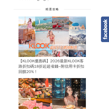
精選攻略
【KLOOK優惠碼】2026最新KLOOK客
路折扣碼18折起超省錢~附信用卡折扣
回饋20%！