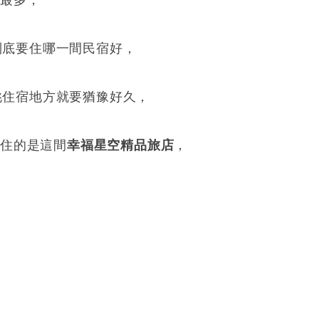
宿最多，
筋到底要住哪一間民宿好，
是挑住宿地方就要猶豫好久，
住的是這間
幸福星空精品旅店
，