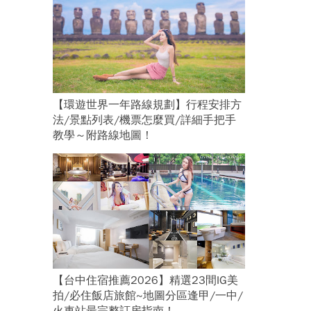
【環遊世界一年路線規劃】行程安排方
法/景點列表/機票怎麼買/詳細手把手
教學～附路線地圖！
【台中住宿推薦2026】精選23間IG美
拍/必住飯店旅館~地圖分區逢甲/一中/