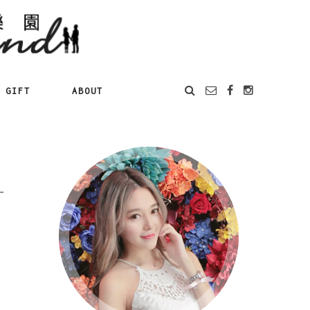
GIFT
ABOUT
一