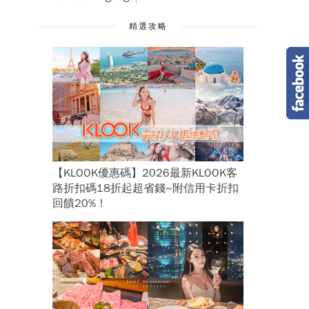
精選攻略
【KLOOK優惠碼】2026最新KLOOK客
路折扣碼18折起超省錢~附信用卡折扣
回饋20%！