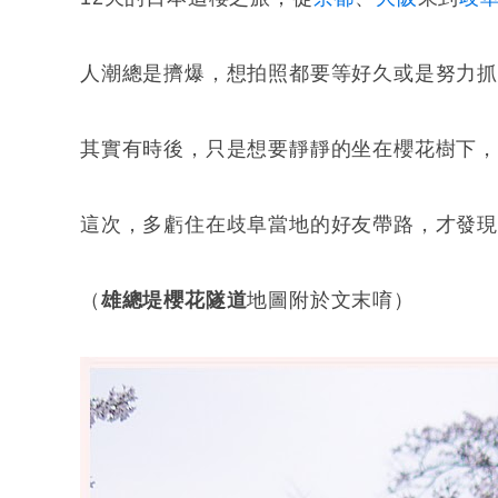
人潮總是擠爆，想拍照都要等好久或是努力抓
其實有時後，只是想要靜靜的坐在櫻花樹下
這次，多虧住在歧阜當地的好友帶路，才發
（
雄總堤櫻花隧道
地圖附於文末唷）