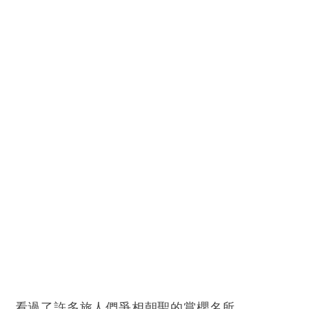
阜
，看過了許多旅人們爭相朝聖的賞櫻名所，