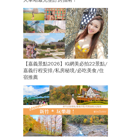
火車站最完整訂房指南！
【嘉義景點2026】IG網美必拍22景點/
嘉義行程安排/私房秘境/必吃美食/住
宿推薦