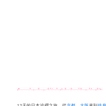
12天的日本追櫻之旅，從
京都
、
大阪
來到
歧