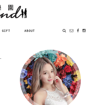
GIFT
ABOUT
一