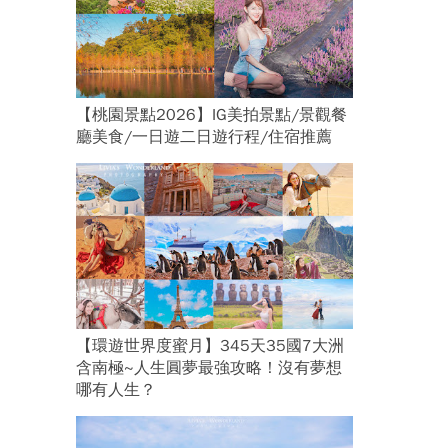
【桃園景點2026】IG美拍景點/景觀餐
廳美食/一日遊二日遊行程/住宿推薦
【環遊世界度蜜月】345天35國7大洲
含南極~人生圓夢最強攻略！沒有夢想
哪有人生？