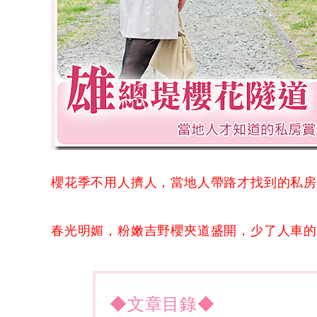
櫻花季不用人擠人，當地人帶路才找到的私
春光明媚，粉嫩吉野櫻夾道盛開，少了人車
◆文章目錄◆