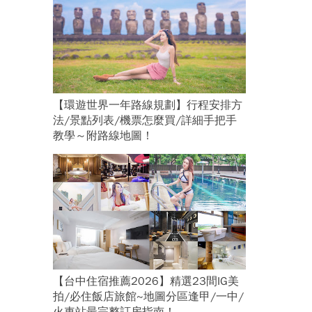
【環遊世界一年路線規劃】行程安排方
法/景點列表/機票怎麼買/詳細手把手
教學～附路線地圖！
【台中住宿推薦2026】精選23間IG美
拍/必住飯店旅館~地圖分區逢甲/一中/