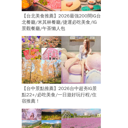
【台北美食推薦】2026最強200間IG台
北餐廳/米其林餐廳/捷運必吃美食/IG
景觀餐廳/午茶懶人包
【台中景點推薦】2026台中超夯IG景
點22+/必吃美食/一日遊好玩行程/住
宿推薦！