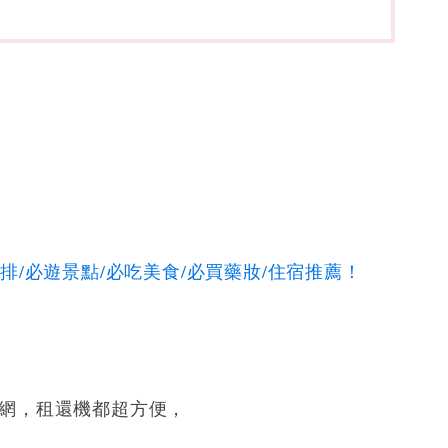
/必遊景點/必吃美食/必買藥妝/住宿推薦！
網，租還機都超方便，