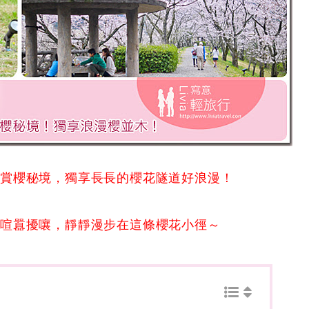
房賞櫻秘境，獨享長長的櫻花隧道好浪漫！
的喧囂擾嚷，靜靜漫步在這條櫻花小徑～