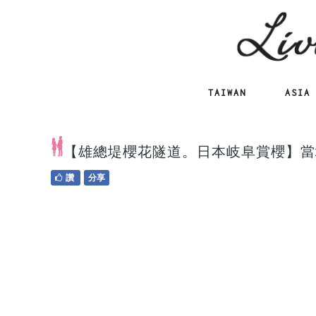
TAIWAN
ASIA
【雄總堤櫻花隧道。日本岐阜賞櫻】當
讚
分享