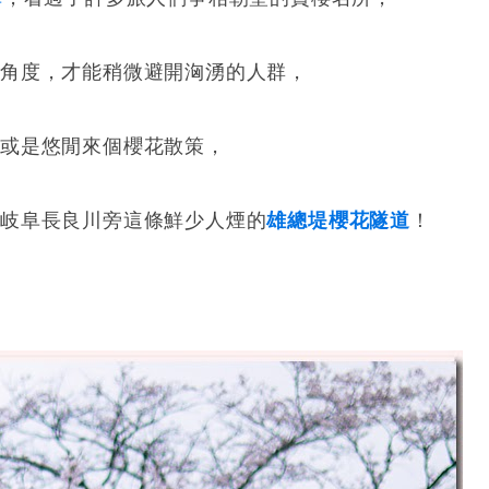
角度，才能稍微避開洶湧的人群，
，或是悠閒來個櫻花散策，
現岐阜長良川旁這條鮮少人煙的
雄總堤櫻花隧道
！