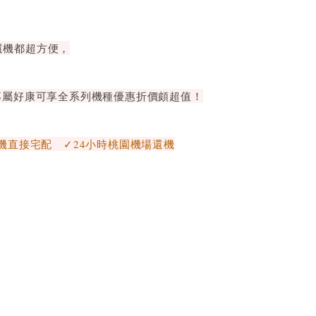
還機都超方便，
專屬好康可享全系列機種優惠折價頗超值！
機直接宅配 ✓24小時桃園機場還機