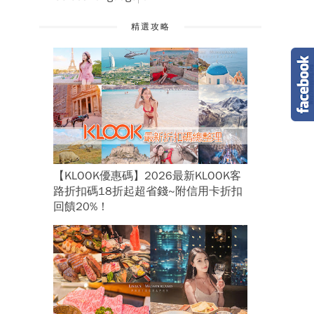
精選攻略
【KLOOK優惠碼】2026最新KLOOK客
路折扣碼18折起超省錢~附信用卡折扣
回饋20%！