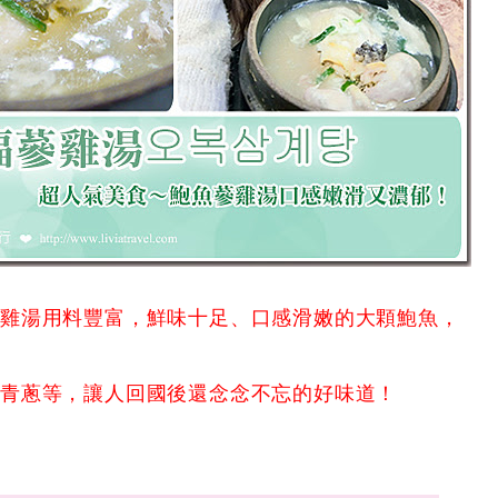
蔘雞湯用料豐富，鮮味十足、口感滑嫩的大顆鮑魚，
、青蔥等，讓人回國後還念念不忘的好味道！