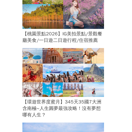
【桃園景點2026】IG美拍景點/景觀餐
廳美食/一日遊二日遊行程/住宿推薦
【環遊世界度蜜月】345天35國7大洲
含南極~人生圓夢最強攻略！沒有夢想
哪有人生？