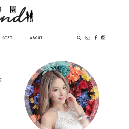
GIFT
ABOUT
五