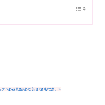
排/必遊景點/必吃美食/酒店推薦〕♡