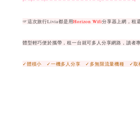
☞這次旅行Livia都是用
Horizon Wifi
分享器上網，租
體型輕巧便於攜帶，租一台就可多人分享網路，讀者
✓體積小 ✓一機多人分享 ✓多無限流量機種 ✓取