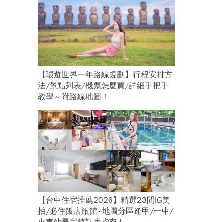
【環遊世界一年路線規劃】行程安排方
法/景點列表/機票怎麼買/詳細手把手
教學～附路線地圖！
【台中住宿推薦2026】精選23間IG美
拍/必住飯店旅館~地圖分區逢甲/一中/