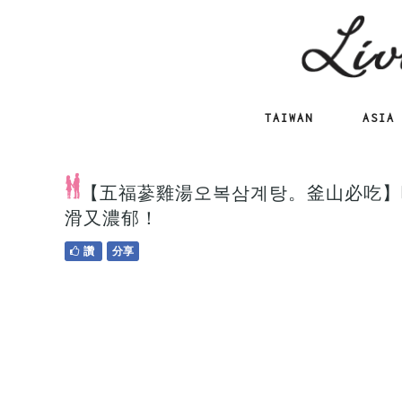
TAIWAN
ASIA
【五福蔘雞湯오복삼계탕。釜山必吃】
滑又濃郁！
讚
分享