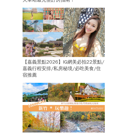
火車站最完整訂房指南！
【嘉義景點2026】IG網美必拍22景點/
嘉義行程安排/私房秘境/必吃美食/住
宿推薦