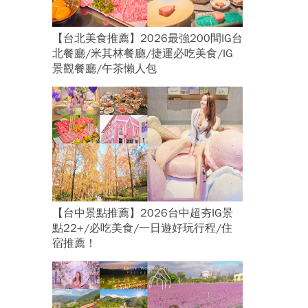
【台北美食推薦】2026最強200間IG台
北餐廳/米其林餐廳/捷運必吃美食/IG
景觀餐廳/午茶懶人包
【台中景點推薦】2026台中超夯IG景
點22+/必吃美食/一日遊好玩行程/住
宿推薦！