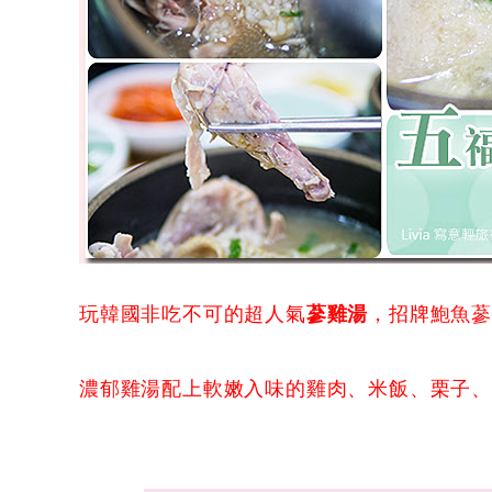
玩韓國非吃不可的超人氣
蔘雞湯
，招牌鮑魚
濃郁雞湯配上軟嫩入味的雞肉、米飯、栗子