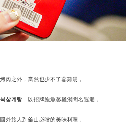
烤肉之外，當然也少不了蔘雞湯，
오복삼계탕
，以招牌鮑魚蔘雞湯聞名遐邇，
國外旅人到釜山必嚐的美味料理，