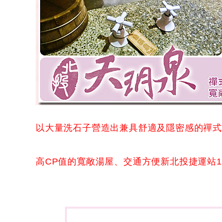
以大量洗石子營造出兼具舒適及隱密感的禪
高CP值的寬敞湯屋、交通方便新北投捷運站