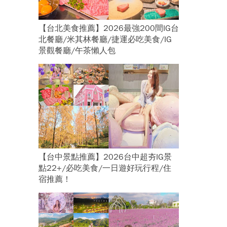
【台北美食推薦】2026最強200間IG台
北餐廳/米其林餐廳/捷運必吃美食/IG
景觀餐廳/午茶懶人包
【台中景點推薦】2026台中超夯IG景
點22+/必吃美食/一日遊好玩行程/住
宿推薦！