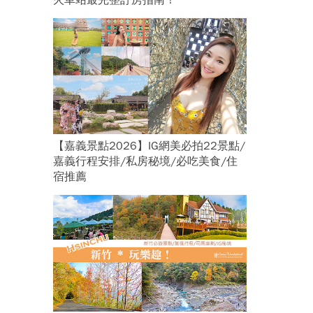
火車站最完整訂房指南！
【嘉義景點2026】IG網美必拍22景點/
嘉義行程安排/私房秘境/必吃美食/住
宿推薦