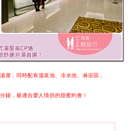
式湯屋，同時配有溫泉池、冷水池、淋浴區，
1分鐘，最適合愛人情侶的甜蜜約會！