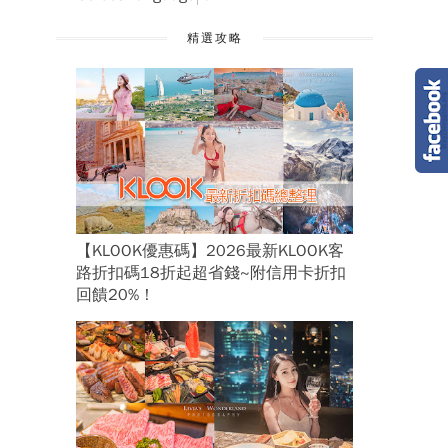
精選攻略
【KLOOK優惠碼】2026最新KLOOK客
路折扣碼18折起超省錢~附信用卡折扣
回饋20%！