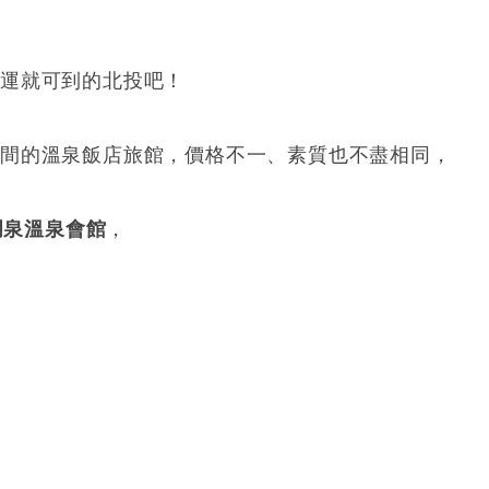
捷運就可到的北投吧！
一間的溫泉飯店旅館，價格不一、素質也不盡相同，
玥泉溫泉會館
，