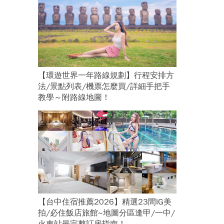
【環遊世界一年路線規劃】行程安排方
法/景點列表/機票怎麼買/詳細手把手
教學～附路線地圖！
【台中住宿推薦2026】精選23間IG美
拍/必住飯店旅館~地圖分區逢甲/一中/