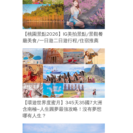
【桃園景點2026】IG美拍景點/景觀餐
廳美食/一日遊二日遊行程/住宿推薦
【環遊世界度蜜月】345天35國7大洲
含南極~人生圓夢最強攻略！沒有夢想
哪有人生？