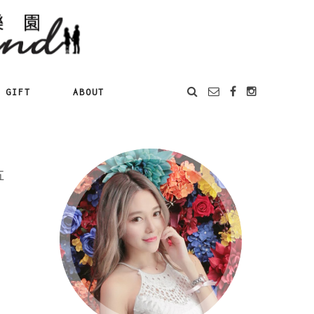
GIFT
ABOUT
五