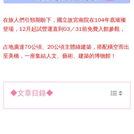
在旅人們引頸期盼下，國立故宮南院在104年底璀璨
登場，12月起試營運直到03／31前免費入館參觀，
占地廣達70公頃、20公頃主體綠建築，搭配橫空而出
至美橋，一座集結人文、藝術、建築的博物館！
◆文章目錄◆