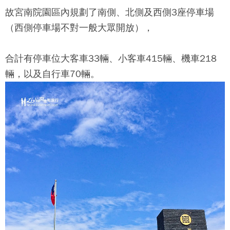
故宮南院
園區內規劃了南側、北側及西側3座停車場
（西側停車場不對一般大眾開放），
合計有停車位大客車33輛、小客車415輛、機車218
輛，以及自行車70輛。