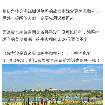
相信之後充滿綠樹與草坪的
故宮南院
會更美麗動人，
另外，提醒旅人們一定要先用過餐再來，
因為
故宮南院
週圍偏僻幾乎沒什麼可以吃的，院區內
設立的美食餐廳一碗牛肉麵NT.500元要價不斐，
（院方說是喜來登頂級牛肉麵～），三明治也要
NT.200多塊，所以參觀
故宮南院
前建議先飽餐一頓！