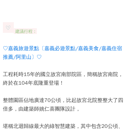
建議行程：
♡嘉義旅遊景點〔嘉義必遊景點/嘉義美食/嘉義住宿
推薦/阿里山〕♡
工程耗時15年的
國立故宮南部院區
，簡稱
故宮南院
，
終於在104年底隆重登場！
整體園區佔地廣達70公頃，比起故宮北院整整大了四
倍多，由建築師姚仁喜團隊設計，
堪稱北迴歸線最大的綠智慧建築，其中包含20公頃、