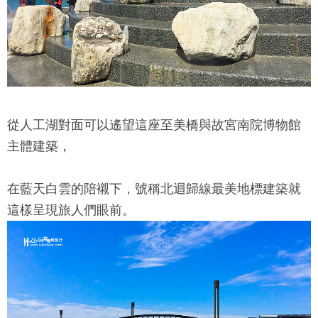
從人工湖對面可以遙望這座至美橋與
故宮南院
博物館
主體建築，
在藍天白雲的陪襯下，號稱北迴歸線最美地標建築就
這樣呈現旅人們眼前。