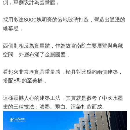
側，東側設計為虛量體，
採用多達8000塊明亮的落地玻璃打造，營造出通透的
帷幕感，
西側則相反為實量體，作為故宮南院主要展覽與典藏
空間，外層布滿了金屬圓盤，
看起來非常厚實具重量感，極具對比感的兩側建築，
搭配S型的至美橋，
這樣震撼人心的建築工法，其實就是參考了中國水墨
畫的三種技法：濃墨、飛白、渲染打造而成。