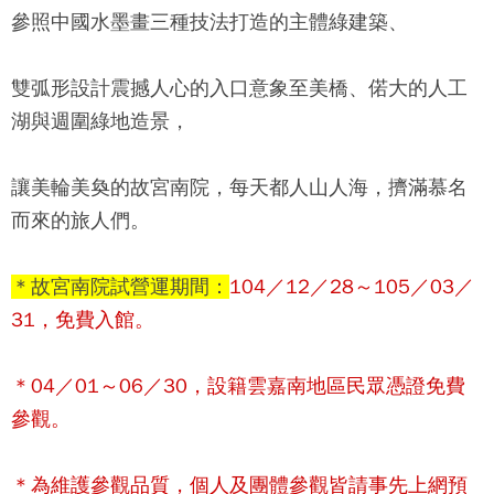
參照中國水墨畫三種技法打造的主體綠建築、
雙弧形設計震撼人心的入口意象至美橋、偌大的人工
湖與週圍綠地造景，
讓美輪美奐的
故宮南院
，每天都人山人海，擠滿慕名
而來的旅人們。
＊故宮南院試營運期間：
104／12／28～105／03／
31，免費入館。
＊04／01～06／30，
設籍雲嘉南地區民眾憑證免費
參觀
。
＊為維護參觀品質，個人及團體參觀皆請事先上網預