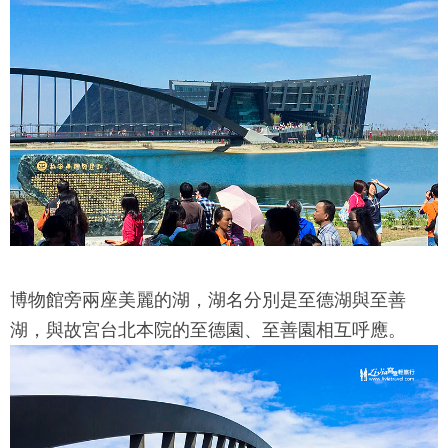
博物館旁兩座美麗的湖，湖名分別是至德湖與至善
湖，與故宮台北本院的至德園、至善園相互呼應。