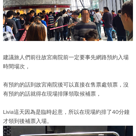
建議旅人們前往
故宮南院
前一定要事先網路預約入場
時間場次，
有預約的話到
故宮南院
後可以直接在售票處領票，沒
有預約的話就得在現場排隊領取候補票，
Livia這天因為是臨時起意，所以在現場約排了40分鐘
才領到後補票入場。