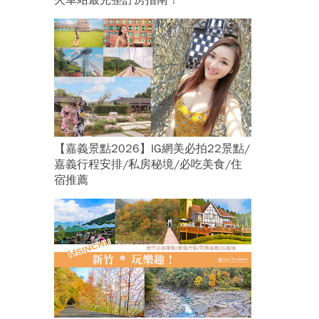
火車站最完整訂房指南！
【嘉義景點2026】IG網美必拍22景點/
嘉義行程安排/私房秘境/必吃美食/住
宿推薦