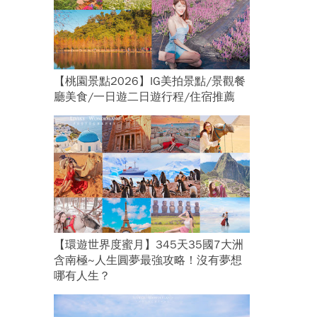
【桃園景點2026】IG美拍景點/景觀餐
廳美食/一日遊二日遊行程/住宿推薦
【環遊世界度蜜月】345天35國7大洲
含南極~人生圓夢最強攻略！沒有夢想
哪有人生？