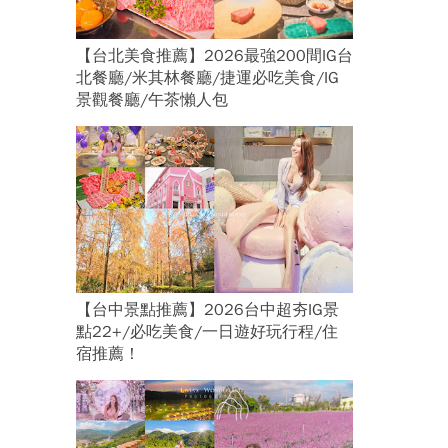
【台北美食推薦】2026最強200間IG台
北餐廳/米其林餐廳/捷運必吃美食/IG
景觀餐廳/午茶懶人包
【台中景點推薦】2026台中超夯IG景
點22+/必吃美食/一日遊好玩行程/住
宿推薦！