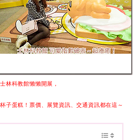
在士林科教館懶懶開展，
哥杯子蛋糕！票價、展覽資訊、交通資訊都在這～