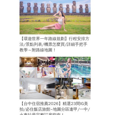
【環遊世界一年路線規劃】行程安排方
法/景點列表/機票怎麼買/詳細手把手
教學～附路線地圖！
【台中住宿推薦2026】精選23間IG美
拍/必住飯店旅館~地圖分區逢甲/一中/