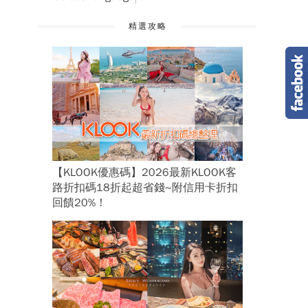
精選攻略
【KLOOK優惠碼】2026最新KLOOK客
路折扣碼18折起超省錢~附信用卡折扣
回饋20%！