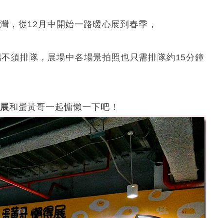
灣，從12月中開始一路暖心展到春季，
入場不須排隊，展場中各場景拍照也只需排隊約15分鐘
得展
和蛋黃哥一起慵懶一下吧！