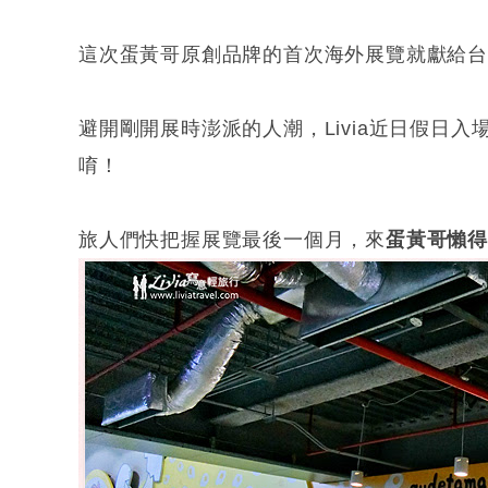
這次蛋黃哥原創品牌的首次海外展覽就獻給台
避開剛開展時澎派的人潮，Livia近日假日
唷！
旅人們快把握展覽最後一個月，來
蛋黃哥懶