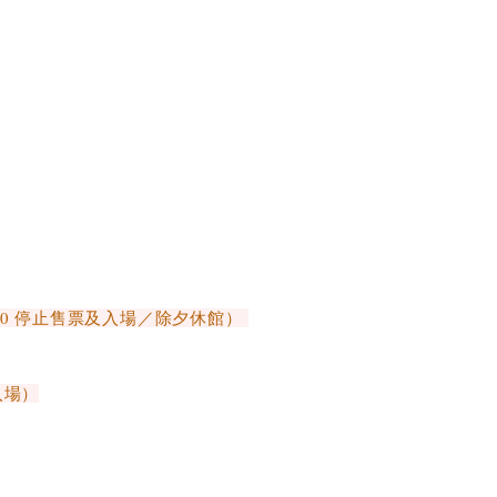
：30 停止售票及入場／除夕休館）
入場）