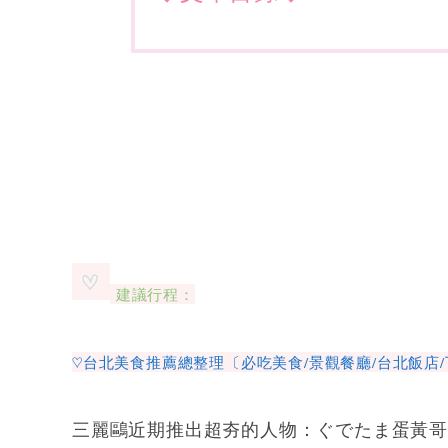
建議行程：
♡台北美食推薦總整理〔必吃美食/景觀餐廳/台北飯店/
三麗鷗近期推出超夯的人物：ぐでたま蛋黃哥