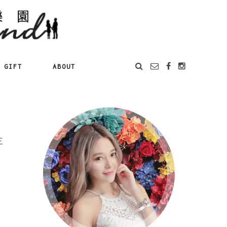
GIFT
ABOUT
三