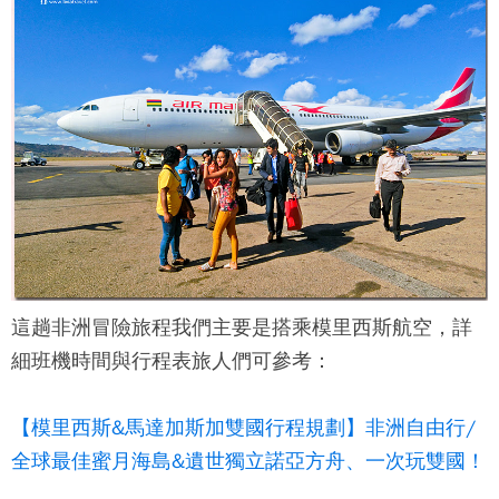
這趟非洲冒險旅程我們主要是搭乘模里西斯航空，詳
細班機時間與行程表旅人們可參考：
【模里西斯&馬達加斯加雙國行程規劃】非洲自由行/
全球最佳蜜月海島&遺世獨立諾亞方舟、一次玩雙國！