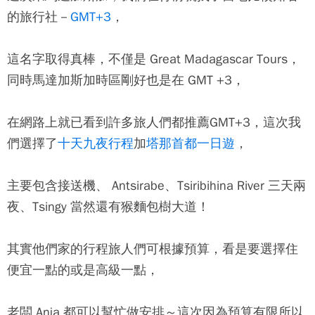
的旅行社－
GMT+3
，
這名字取得真棒，不僅是 Great Madagascar Tours，
同時馬達加斯加時區剛好也是在 GMT +3，
在網路上就已看到許多旅人們都推薦GMT+3，這次我
們選擇了
十天九夜行程
加
塔那首都一日遊
，
主要包含接送機、 Antsirabe、Tsiribihina River 三天兩
夜、Tsingy 當然還有猴麵包樹大道！
其實他們家的行程旅人們可根據預算，看是要選擇住
便宜一點的或是高級一點，
老闆 Anja 都可以幫忙做安排～這次因為預算有限所以