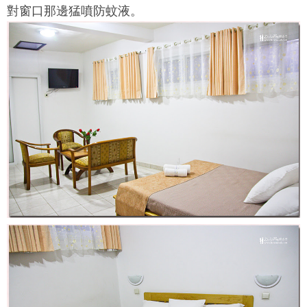
對窗口那邊猛噴防蚊液。