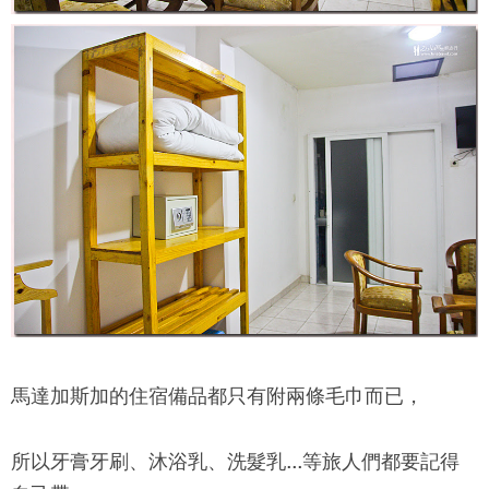
馬達加斯加的住宿備品都只有附兩條毛巾而已，
所以牙膏牙刷、沐浴乳、洗髮乳...等旅人們都要記得