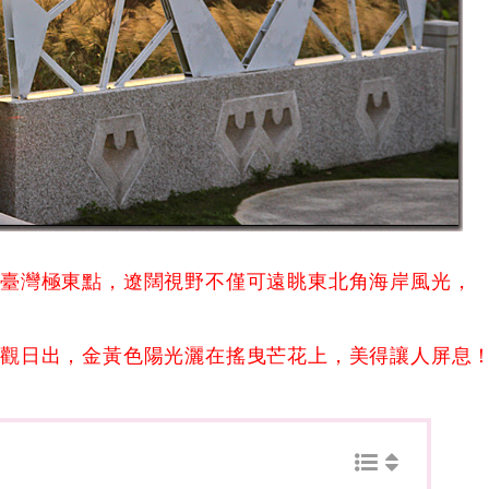
是臺灣極東點，遼闊視野不僅可遠眺東北角海岸風光，
此觀日出，金黃色陽光灑在搖曳芒花上，美得讓人屏息