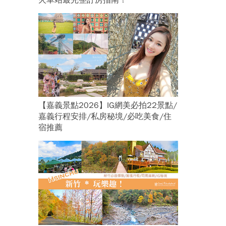
火車站最完整訂房指南！
【嘉義景點2026】IG網美必拍22景點/
嘉義行程安排/私房秘境/必吃美食/住
宿推薦