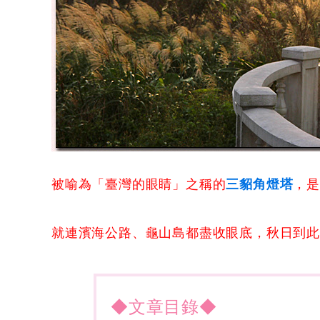
被喻為「臺灣的眼睛」之稱的
三貂角燈塔
，
就連濱海公路、龜山島都盡收眼底，秋日到
◆文章目錄◆