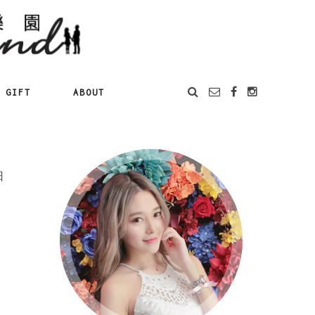
GIFT
ABOUT
日