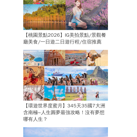
【桃園景點2026】IG美拍景點/景觀餐
廳美食/一日遊二日遊行程/住宿推薦
【環遊世界度蜜月】345天35國7大洲
含南極~人生圓夢最強攻略！沒有夢想
哪有人生？