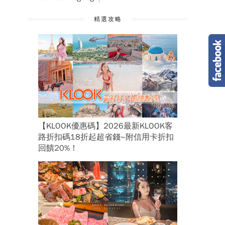
精選攻略
【KLOOK優惠碼】2026最新KLOOK客
路折扣碼18折起超省錢~附信用卡折扣
回饋20%！