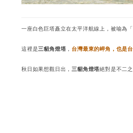
一座白色巨塔矗立在太平洋航線上，被喻為「
這裡是
三貂角燈塔
，
台灣最東的岬角，也是
秋日如果想觀日出，
三貂角燈塔
絕對是不二