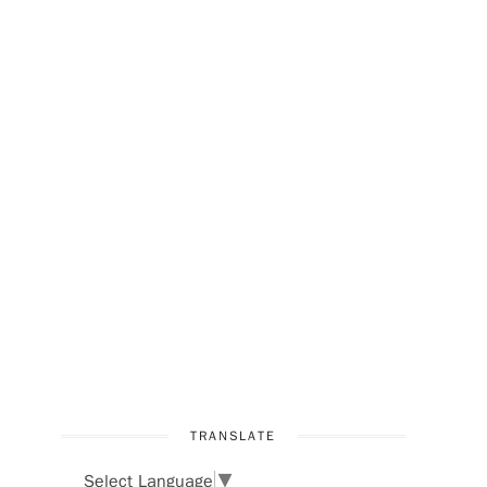
！
TRANSLATE
Select Language
▼