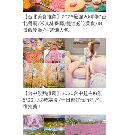
【台北美食推薦】2026最強200間IG台
北餐廳/米其林餐廳/捷運必吃美食/IG
景觀餐廳/午茶懶人包
【台中景點推薦】2026台中超夯IG景
點22+/必吃美食/一日遊好玩行程/住
宿推薦！