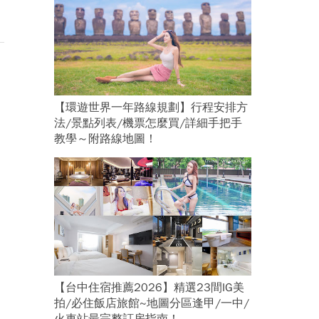
【環遊世界一年路線規劃】行程安排方
法/景點列表/機票怎麼買/詳細手把手
教學～附路線地圖！
【台中住宿推薦2026】精選23間IG美
拍/必住飯店旅館~地圖分區逢甲/一中/