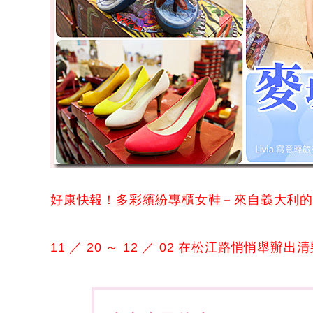
好康快報！多彩繽紛專櫃女鞋－來自義大利的
11 ／ 20 ～ 12 ／ 02 在松江路悄悄