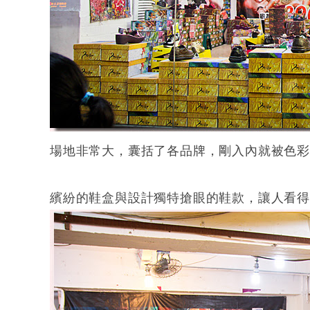
場地非常大，囊括了各品牌，剛入內就被色
繽紛的鞋盒與設計獨特搶眼的鞋款，讓人看得