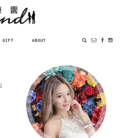
GIFT
ABOUT
四