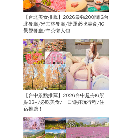
【台北美食推薦】2026最強200間IG台
北餐廳/米其林餐廳/捷運必吃美食/IG
景觀餐廳/午茶懶人包
【台中景點推薦】2026台中超夯IG景
點22+/必吃美食/一日遊好玩行程/住
宿推薦！