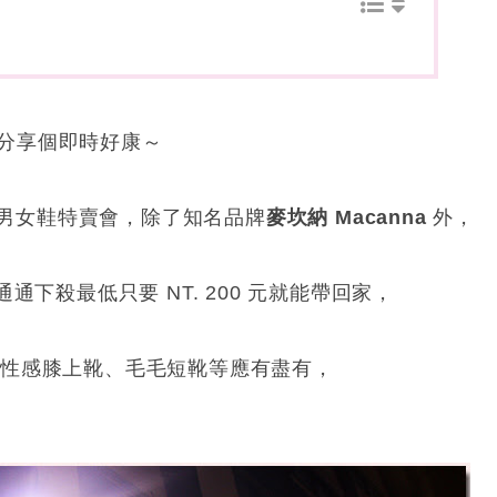
們分享個即時好康～
辦出清男女鞋特賣會，除了知名品牌
麥坎納 Macanna
外，
，通通下殺最低只要 NT. 200 元就能帶回家，
、性感膝上靴、毛毛短靴等應有盡有，