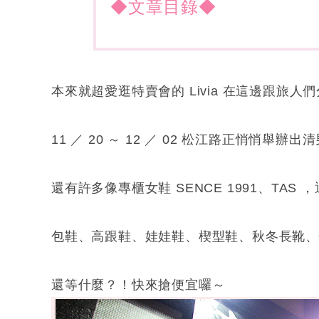
◆文章目錄◆
本來就超愛逛特賣會的 Livia 在這邊跟旅人
11 ／ 20 ～ 12 ／ 02 松江路正悄悄舉
還有許多像專櫃女鞋 SENCE 1991、TAS 
包鞋、高跟鞋、娃娃鞋、楔型鞋、秋冬長靴
還等什麼？！快來搶便宜囉～