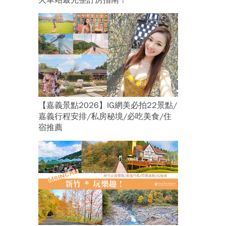
火車站最完整訂房指南！
【嘉義景點2026】IG網美必拍22景點/
嘉義行程安排/私房秘境/必吃美食/住
宿推薦