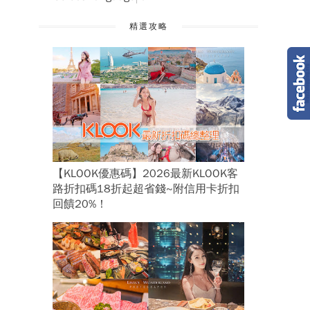
精選攻略
【KLOOK優惠碼】2026最新KLOOK客
路折扣碼18折起超省錢~附信用卡折扣
回饋20%！