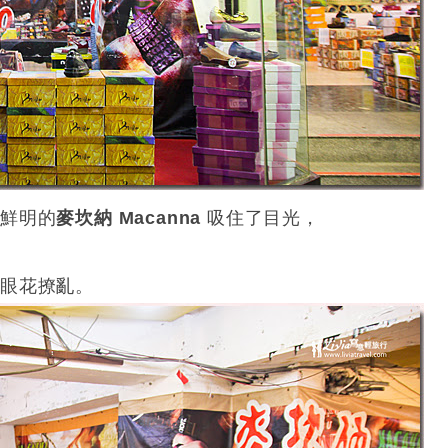
彩鮮明的
麥坎納 Macanna
吸住了目光，
眼花撩亂。