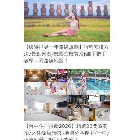
【環遊世界一年路線規劃】行程安排方
法/景點列表/機票怎麼買/詳細手把手
教學～附路線地圖！
【台中住宿推薦2026】精選23間IG美
拍/必住飯店旅館~地圖分區逢甲/一中/