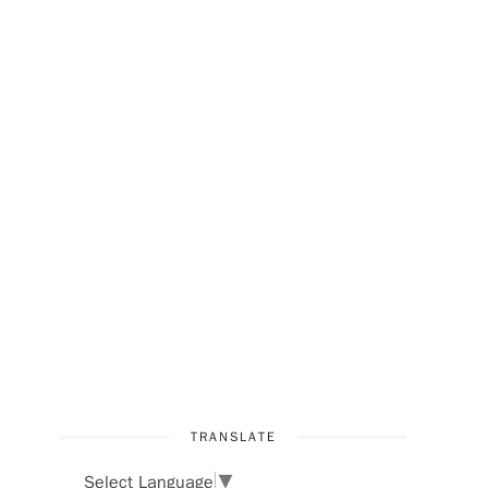
！
TRANSLATE
Select Language
▼