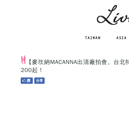
TAIWAN
ASIA
【麥坎納MACANNA出清廠拍會。台
200起！
讚
分享