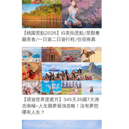
【桃園景點2026】IG美拍景點/景觀餐
廳美食/一日遊二日遊行程/住宿推薦
【環遊世界度蜜月】345天35國7大洲
含南極~人生圓夢最強攻略！沒有夢想
哪有人生？