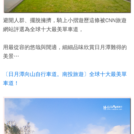
避開人群、擺脫擁擠，騎上小摺遊歷這條被CNN旅遊
網站評選為全球十大最美單車道，
用最從容的悠哉與閒適，細細品味欣賞日月潭難得的
美景…
〔日月潭向山自行車道。南投旅遊〕全球十大最美單
車道！