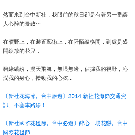
然而來到台中新社，我眼前的秋日卻是有著另一番讓
人心醉的景致…
在曠野上，在裝置藝術上，在阡陌縱橫間，到處是盛
開綻放的花兒，
碧綠繽紛，漫天飛舞，無垠無邊，佔據我的視野，沁
潤我的身心，撥動我的心弦...
〔新社花海節。台中旅遊〕2014 新社花海節交通資
訊、不塞車路線！
〔新社國際花毯節。台中必遊〕醉心一場花戀。台中
國際花毯節