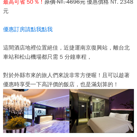
最高可省 50 %！
原價 NT. 4696元
優惠價格 NT. 2348
元
優惠訂房請點我點我
這間酒店地裡位置絕佳，近捷運南京復興站，離台北
車站和松山機場都只需 5 分鐘車程，
對於外縣市來的旅人們來說非常方便喔！且可以趁著
優惠時享受一下高評價的飯店，也是滿划算的！