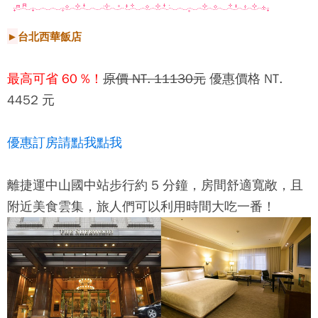
►
台北西華飯店
最高可省 60 %！
原價 NT. 11130元
優惠價格 NT.
4452 元
優惠訂房請點我點我
離捷運中山國中站步行約 5 分鐘，房間舒適寬敞，且
附近美食雲集，旅人們可以利用時間大吃一番！