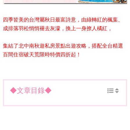
四季皆美的台灣屬秋日最富詩意，由綠轉紅的楓葉、
成排落羽松悄悄褪去灰濛，換上一身撩人橘紅，
集結了北中南秋遊私房景點出遊攻略，搭配全台精選
百間住宿破天荒限時特價四折起！
◆文章目錄◆