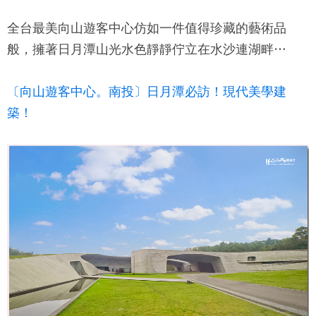
全台最美向山遊客中心仿如一件值得珍藏的藝術品
般，擁著日月潭山光水色靜靜佇立在水沙連湖畔…
〔向山遊客中心。南投〕日月潭必訪！現代美學建
築！