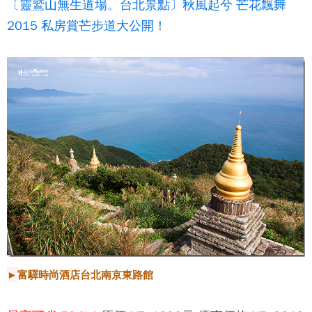
〔靈鷲山無生道場。台北景點〕秋風起兮 芒花飄舞
2015 私房賞芒步道大公開！
►
富驛時尚酒店台北南京東路館