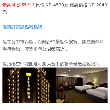
最高可省 55 %！
原價 NT. 4539元
優惠價格 NT. 2043
元
優惠訂房請點我點我
位在台中市西區，距離台中景點保安宮、國立自然科
學博物館、豐樂雕塑公園都滿近，
從頂樓空中花園還可將大台中的繁華景緻盡收眼底！