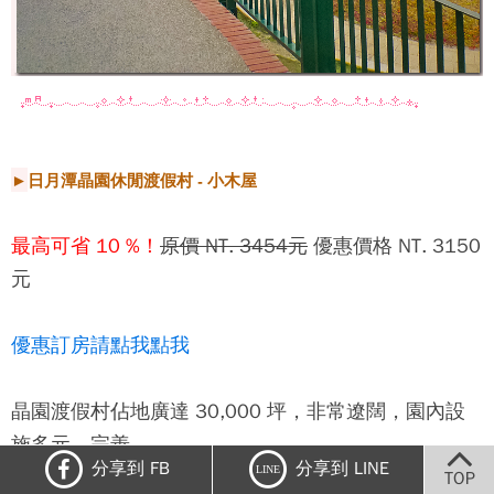
►
日月潭晶園休閒渡假村 - 小木屋
最高可省 10 %！
原價 NT. 3454元
優惠價格 NT. 3150
元
優惠訂房請點我點我
晶園渡假村佔地廣達 30,000 坪，非常遼闊，園內設
施多元、完善，
分享到 FB
分享到 LINE
LINE
TOP