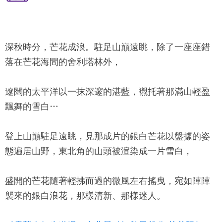
深秋時分，芒花成浪。駐足山巔遠眺，除了一座座錯
落在芒花海間的舍利塔林外，
遼闊的太平洋以一抹深邃的湛藍，襯托著那滿山輕盈
飄舞的雪白…
登上山巔駐足遠眺，見那成片的銀白芒花以盤據的姿
態遍居山野，東北角的山頭被渲染成一片雪白，
盛開的芒花隨著輕拂而過的微風左右搖曳，宛如陣陣
襲來的銀白浪花，那樣清新、那樣迷人。