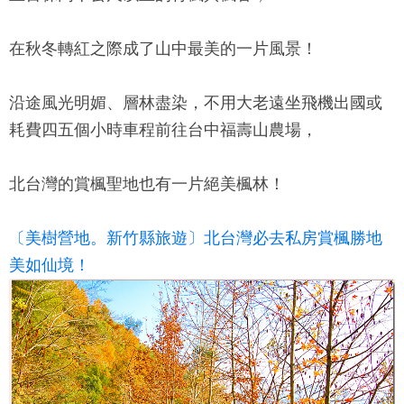
在秋冬轉紅之際成了山中最美的一片風景！
沿途風光明媚、層林盡染，不用大老遠坐飛機出國或
耗費四五個小時車程前往台中福壽山農場，
北台灣的賞楓聖地也有一片絕美楓林！
〔美樹營地。新竹縣旅遊〕北台灣必去私房賞楓勝地
美如仙境！