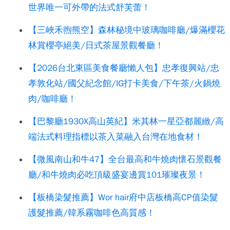
世界唯一可外帶的法式舒芙蕾！
【三峽禾煦熊空】森林秘境中玻璃咖啡廳/爆滿櫻花
林賞櫻亭絕美/日式茶屋景觀餐廳！
【2026台北東區美食餐廳懶人包】忠孝復興站/忠
孝敦化站/國父紀念館/IG打卡美食/下午茶/火鍋燒
肉/咖啡廳！
【巴黎廳1930X高山英紀】米其林一星亞都麗緻/高
端法式料理指標以茶入菜融入台灣在地食材！
【微風南山和牛47】全台最高和牛燒肉懷石景觀餐
廳/和牛燒肉必吃頂級盛宴邊賞101璀璨夜景！
【板橋染髮推薦】Wor hair府中店板橋高CP值染髮
護髮推薦/韓系霧咖啡色高質感！