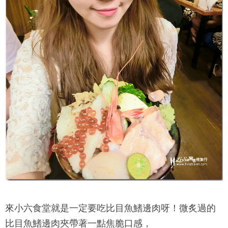
來
小六食堂
就是一定要吃比目魚鰭邊肉呀！微炙過的
比目魚鰭邊肉夾帶著一點焦脆口感，