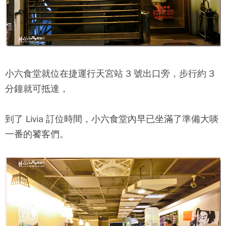
小六食堂
就位在捷運行天宮站 3 號出口旁，步行約 3
分鐘就可抵達，
到了 Livia 訂位時間，
小六食堂
內早已坐滿了準備大啖
一番的饕客們。