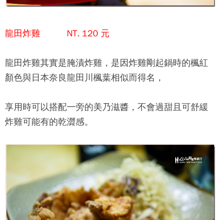
龍田炸雞 NT. 120 元
龍田炸雞其實是腌漬炸雞，是因炸雞剛起鍋時的楓紅
顏色與日本奈良龍田川楓葉相似而得名，
享用時可以搭配一旁的美乃滋醬，不會過甜且可舒緩
炸雞可能有的乾澀感。