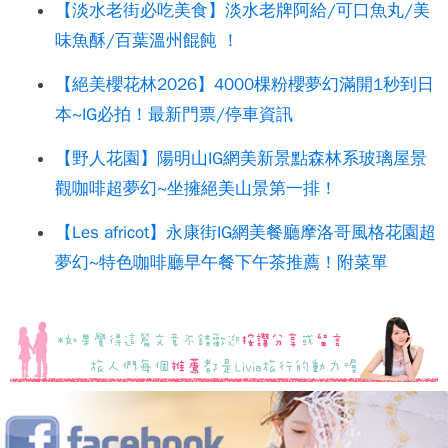
【淡水老街必吃美食】淡水老牌阿給/可口魚丸/美
味魚酥/百葉溫州餛飩 ！
【絕美櫻花林2026】4000棵粉櫻夢幻滿開1秒到日
本~IG必拍！最新門票/停車資訊
【野人花園】陽明山IG網美新景點森林系玻璃屋景
觀咖啡超夢幻~坐擁絕美山景第一排！
【Les africot】永康街IG網美餐廳摩洛哥風格花園超
夢幻~特色咖啡廳早午餐下午茶推薦！附菜單