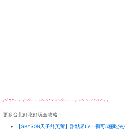
更多台北好吃好玩全攻略：
【SKYSON天子舒芙蕾】甜點界LV一顆可5種吃法/