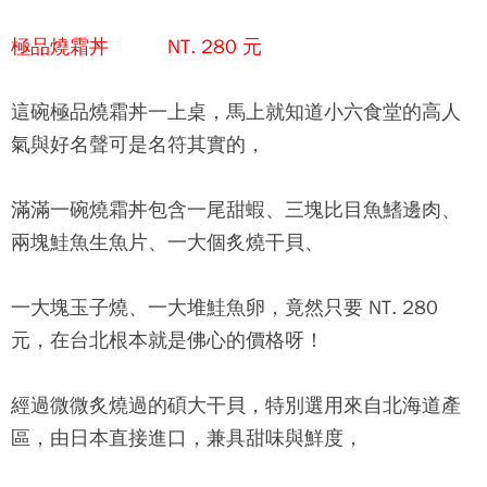
極品燒霜丼 NT. 280 元
這碗極品燒霜丼一上桌，馬上就知道
小六食堂
的高人
氣與好名聲可是名符其實的，
滿滿一碗燒霜丼包含一尾甜蝦、三塊比目魚鰭邊肉、
兩塊鮭魚生魚片、一大個炙燒干貝、
一大塊玉子燒、一大堆鮭魚卵，竟然只要 NT. 280
元，在台北根本就是佛心的價格呀！
經過微微炙燒過的碩大干貝，特別選用來自北海道產
區，由日本直接進口，兼具甜味與鮮度，