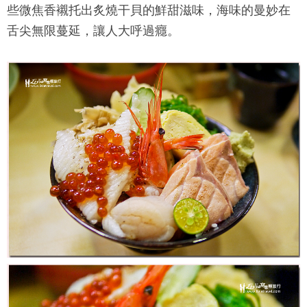
些微焦香襯托出炙燒干貝的鮮甜滋味，海味的曼妙在
舌尖無限蔓延，讓人大呼過癮。