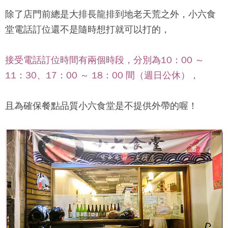
除了店門前總是大排長龍排到地老天荒之外，
小六食
堂
電話訂位還不是隨時想打就可以打的，
接受電話訂位時間有兩個時段，分別為10：00 ～
11：30、17：00 ～ 18：00 間（週日公休），
且為確保餐點品質
小六食堂
是不提供外帶的喔！