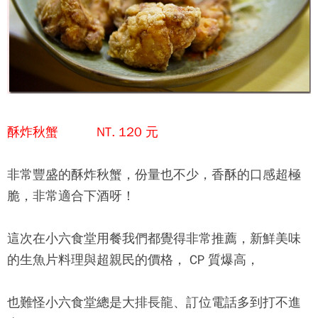
酥炸秋蟹 NT. 120 元
非常豐盛的酥炸秋蟹，份量也不少，香酥的口感超極
脆，非常適合下酒呀！
這次在
小六食堂
用餐我們都覺得非常推薦，新鮮美味
的生魚片料理與超親民的價格， CP 質爆高，
也難怪
小六食堂
總是大排長龍、訂位電話多到打不進