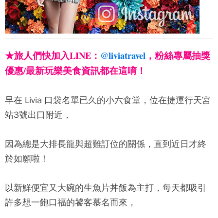
★旅人們快加入LINE：
@liviatravel
，粉絲專屬抽獎
優惠/最新玩樂美食資訊都在這唷！
早在 Livia 口袋名單已久的
小六食堂
，位在捷運行天宮
站3號出口附近，
因為總是大排長龍與超難訂位的關係，直到近日才終
於如願啦！
以新鮮便宜又大碗的生魚片丼飯為主打，每天都吸引
許多想一飽口福的饕客慕名而來，