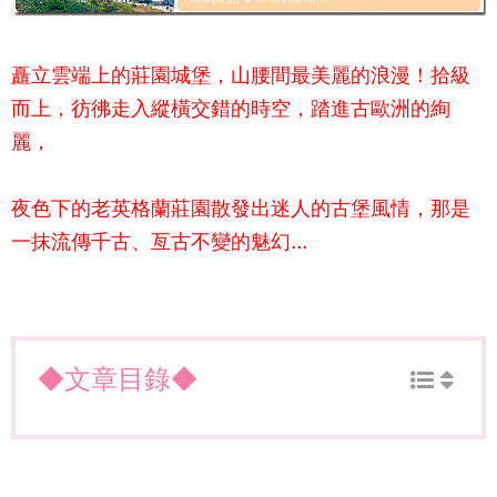
矗立雲端上的莊園城堡，山腰間最美麗的浪漫！拾級
而上，彷彿走入縱橫交錯的時空，踏進古歐洲的絢
麗，
夜色下的
老英格蘭莊園
散發出迷人的古堡風情，那是
一抹流傳千古、亙古不變的魅幻...
◆文章目錄◆