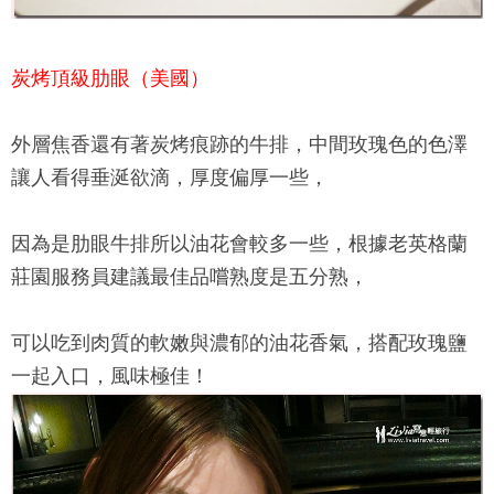
炭烤頂級肋眼（美國）
外層焦香還有著炭烤痕跡的牛排，中間玫瑰色的色澤
讓人看得垂涎欲滴，厚度偏厚一些，
因為是肋眼牛排所以油花會較多一些，根據
老英格蘭
莊園
服務員建議最佳品嚐熟度是五分熟，
可以吃到肉質的軟嫩與濃郁的油花香氣，搭配玫瑰鹽
一起入口，風味極佳！