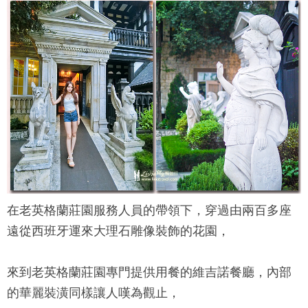
在
老英格蘭莊園
服務人員的帶領下，穿過由兩百多座
遠從西班牙運來大理石雕像裝飾的花園，
來到
老英格蘭莊園
專門提供用餐的維吉諾餐廳，內部
的華麗裝潢同樣讓人嘆為觀止，