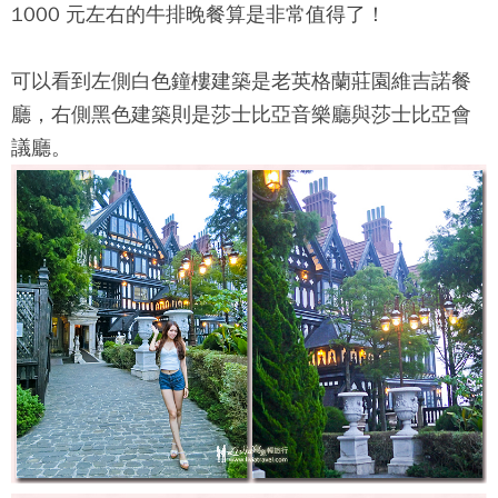
1000 元左右的牛排晚餐算是非常值得了！
可以看到左側白色鐘樓建築是
老英格蘭莊園
維吉諾餐
廳，右側黑色建築則是莎士比亞音樂廳與莎士比亞會
議廳。