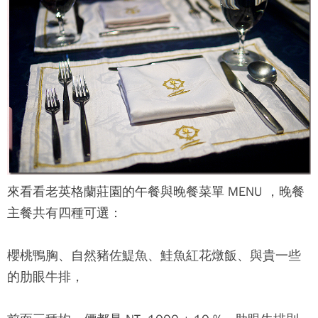
來看看
老英格蘭莊園
的午餐與晚餐菜單 MENU ，晚餐
主餐共有四種可選：
櫻桃鴨胸、自然豬佐鯷魚、鮭魚紅花燉飯、與貴一些
的肋眼牛排，