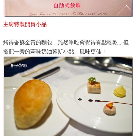
主廚特製開胃小品
烤得香酥金黃的麵包，雖然單吃會覺得有點略乾，但
搭配一旁的蒜味奶油幕斯小點，風味更佳！