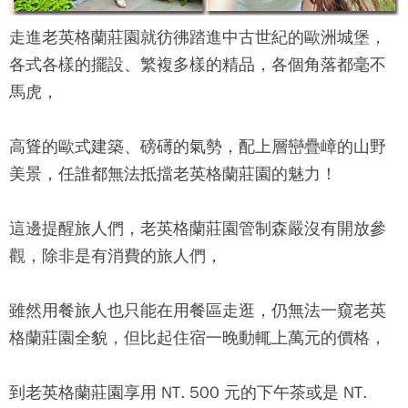
走進
老英格蘭莊園
就彷彿踏進中古世紀的歐洲城堡，
各式各樣的擺設、繁複多樣的精品，各個角落都毫不
馬虎，
高聳的歐式建築、磅礡的氣勢，配上層巒疊嶂的山野
美景，任誰都無法抵擋
老英格蘭莊園
的魅力！
這邊提醒旅人們，
老英格蘭莊園
管制森嚴沒有開放參
觀，除非是有消費的旅人們，
雖然用餐旅人也只能在用餐區走逛，仍無法一窺
老英
格蘭莊園
全貌，但比起住宿一晚動輒上萬元的價格，
到
老英格蘭莊園
享用 NT. 500 元的下午茶或是 NT.