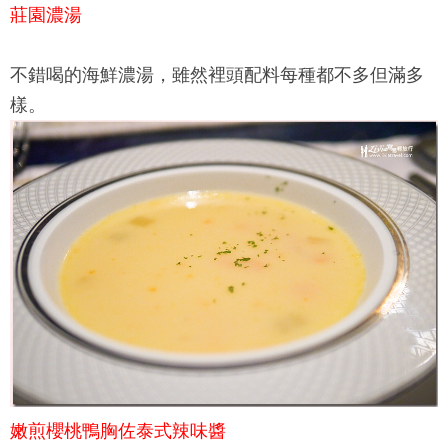
莊園濃湯
不錯喝的海鮮濃湯，雖然裡頭配料每種都不多但滿多
樣。
嫩煎櫻桃鴨胸佐泰式辣味醬