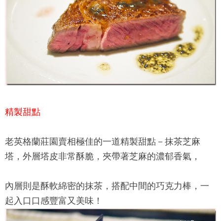
精製甜點
老英格蘭莊園
賣相極佳的一道精製甜點－抹茶芝麻
塔，外層塔皮非常酥脆，夾帶著芝麻的濃郁香氣，
內層則是酥軟綿密的抹茶，搭配中間的巧克力棒，一
起入口口感豐富又美味！