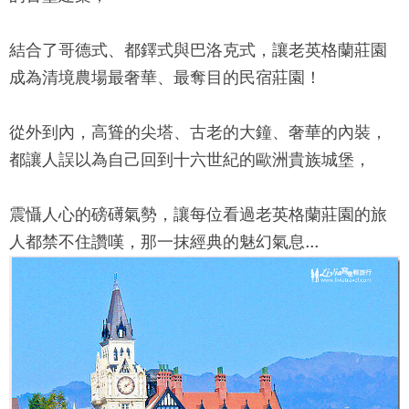
結合了哥德式、都鐸式與巴洛克式，讓
老英格蘭莊園
成為清境農場最奢華、最奪目的民宿莊園！
從外到內，高聳的尖塔、古老的大鐘、奢華的內裝，
都讓人誤以為自己回到十六世紀的歐洲貴族城堡，
震懾人心的磅礡氣勢，讓每位看過
老英格蘭莊園
的旅
人都禁不住讚嘆，那一抹經典的魅幻氣息...