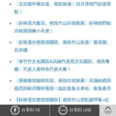
〔文武廟年梯步道。南投旅遊〕日月潭熱門必遊景
點！
〔杉林溪大飯店。南投竹山住宿推薦〕杉林綠野歐
式格調清幽小木屋！
〔杉林溪生態渡假園區。南投竹山旅遊〕藥花園、
石井磯
〔青竹竹文化園區&武岫竹炭窯文化園區。南投餐
廳〕竹炭入菜特色竹炭大餐！
〔香榭雅筑咖啡民宿。南投住宿推薦〕充滿純樸與
綠意的歐式鄉村風情！臨近集集火車站、集集夜市
【杉林溪生態渡假園區】南投竹山景點森呼吸~紅
樓/淞瀧岩瀑布/千年紅檜/天地眼
分享到 FB
分享到 LINE
LINE
TOP