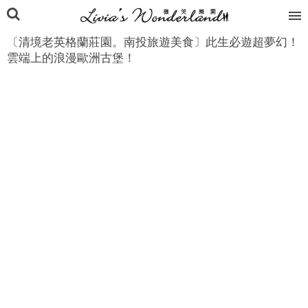
〔清境老英格蘭莊園。南投旅遊美食〕此生必遊超夢幻！
雲端上的浪漫歐洲古堡！