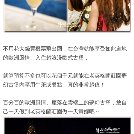
不用花大錢買機票飛出國，在台灣就能享受如此道地
的歐洲風情、入住超浪漫歐式古堡，
就算預算不多也可以花個千元就能在
老英格蘭莊園
夢
幻古堡內享用午茶或餐點，真的非常超值！
百分百的歐洲風情、座落在雲端上的夢幻古堡，放自
己一天假到
老英格蘭莊園
做一天貴婦吧～