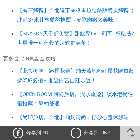
【香宮烤鴨】台北遠東香格里拉隱藏版脆皮烤鴨台
北前3/米其林餐盤推薦～皮脆肉嫩太美味！
【SKYSON天子舒芙蕾】甜點界LV一顆可5種吃法/
世界唯一可外帶的法式舒芙蕾！
更多台北IG景點全攻略：
【北投復興三路櫻花巷】鋪天蓋地粉紅櫻花隧道超
夢幻IG必拍～順遊白宮山莊步道！
【OPEN ROOM 時尚旅店。淡水旅遊】淡水老街住
宿推薦！簡約舒適
【尚印旅店。台北】簡約時尚．抒放心靈休憩站
【拱北殿賞楓。汐止旅遊】百年古剎/小橋600棵楓
分享到 FB
分享到 LINE
LINE
TOP