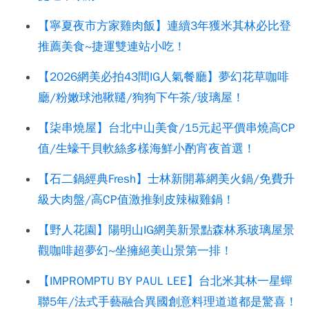
【寧夏夜市方家雞肉飯】連續3年獲米其林必比登
推薦美食~捷運雙連站小吃！
【2026網美必拍43間IG人氣餐廳】夢幻花草咖啡
廳/粉嫩球池鞦韆/狗狗下午茶/玻璃屋！
【柒串燒屋】台北中山美食/15元起平價串燒高CP
值/生蠔干貝軟絲多樣海鮮小酌宵夜首選！
【石二鍋經典Fresh】士林新開幕網美火鍋/免費升
級大肉盤/高CP值激推剝皮辣椒雞鍋！
【野人花園】陽明山IG網美新景點森林系玻璃屋景
觀咖啡超夢幻~坐擁絕美山景第一排！
【IMPROMPTU BY PAUL LEE】台北米其林一星蟬
聯5年/法式手藝融合異國創意料理道道都是驚喜！