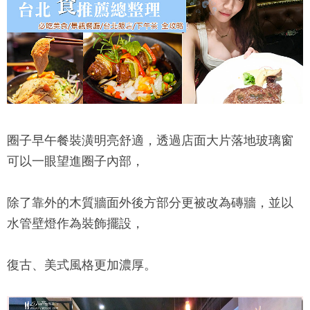
圈子早午餐
裝潢明亮舒適，透過店面大片落地玻璃窗
可以一眼望進圈子內部，
除了靠外的木質牆面外後方部分更被改為磚牆，並以
水管壁燈作為裝飾擺設，
復古、美式風格更加濃厚。