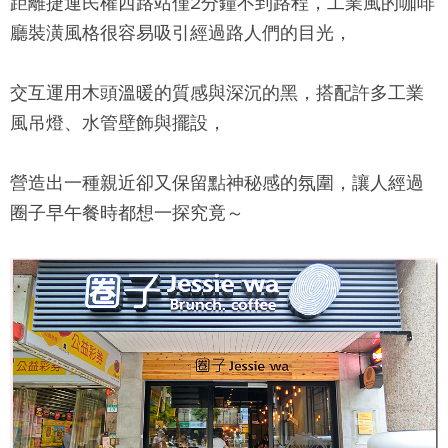
距離捷運民權西路站僅2分鐘不到路程，工業風的咖啡
廳裝潢風格很容易吸引經過路人們的目光，
交互運用木頭溫暖的質感與深沉的黑，搭配許多工業
風吊燈、水管壁飾與擺設，
營造出一種親近卻又保留點神秘感的氛圍，讓人經過
圈子早午餐
時都想一探究竟～