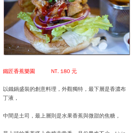
鐵匠香蕉樂園 NT. 180 元
以鐵鍋盛裝的創意料理，外觀獨特，最下層是香濃布
丁液，
中間是土司，最上層則是水果香蕉與微甜的焦糖，