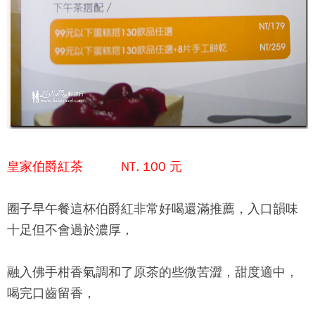
皇家伯爵紅茶 NT. 100 元
圈子早午餐
這杯伯爵紅非常好喝還滿推薦，入口韻味
十足但不會過於濃厚，
融入佛手柑香氣調和了原茶的些微苦澀，甜度適中，
喝完口齒留香，