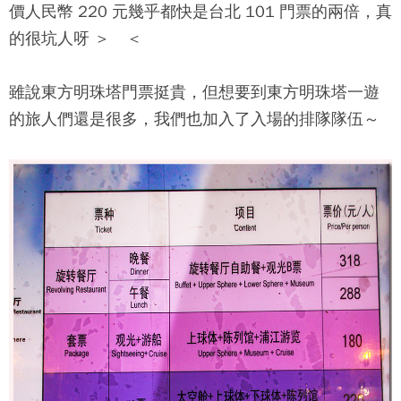
價人民幣 220 元幾乎都快是台北 101 門票的兩倍，真
的很坑人呀 ＞ ＜
雖說
東方明珠塔
門票挺貴，但想要到
東方明珠塔
一遊
的旅人們還是很多，我們也加入了入場的排隊隊伍～