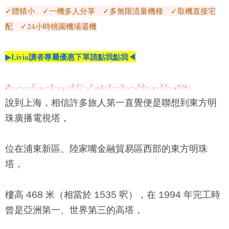
✓體積小 ✓一機多人分享 ✓多無限流量機種 ✓取機直接宅
配 ✓24小時桃園機場還機
▶Livia讀者專屬優惠下單請點我點我◀
說到上海，相信許多旅人第一直覺便是聯想到
東方明
珠廣播電視塔
，
位在浦東新區、陸家嘴金融貿易區西部的
東方明珠
塔
，
樓高 468 米（相當於 1535 呎），在 1994 年完工時
曾是亞洲第一、世界第三的高塔，