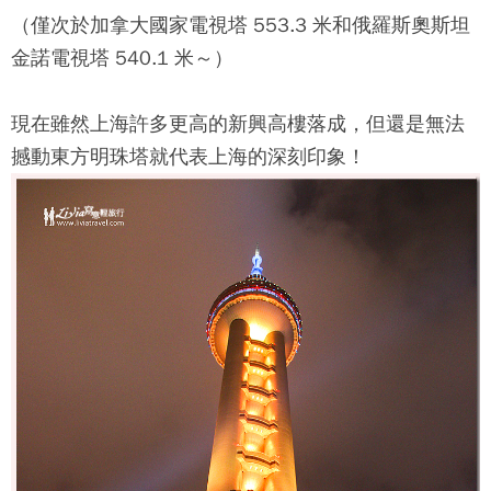
（僅次於加拿大國家電視塔 553.3 米和俄羅斯奧斯坦
金諾電視塔 540.1 米～）
現在雖然上海許多更高的新興高樓落成，但還是無法
撼動
東方明珠塔
就代表上海的深刻印象！