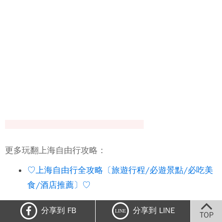
更多玩翻上海自由行攻略：
♡上海自由行全攻略〔旅遊行程/必遊景點/必吃美
食/酒店推薦〕♡
【黃浦江龍船自助餐夜遊。上海自由行】絕代風
分享到 FB
分享到 LINE
LINE
TOP
華！盡覽外灘萬國建築群夜景！