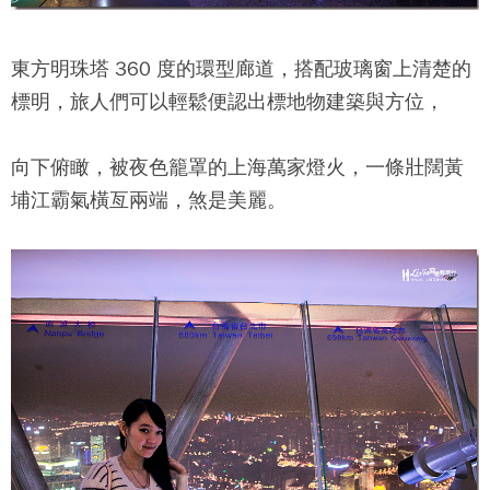
東方明珠塔
360 度的環型廊道，搭配玻璃窗上清楚的
標明，旅人們可以輕鬆便認出標地物建築與方位，
向下俯瞰，被夜色籠罩的上海萬家燈火，一條壯闊黃
埔江霸氣橫亙兩端，煞是美麗。