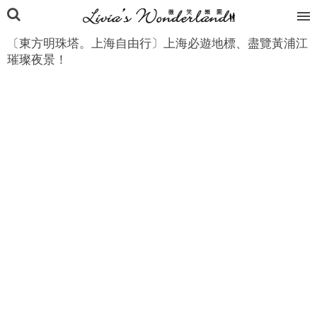
〔東方明珠塔。上海自由行〕上海必遊地標、盡覽黃浦江
璀璨夜景！