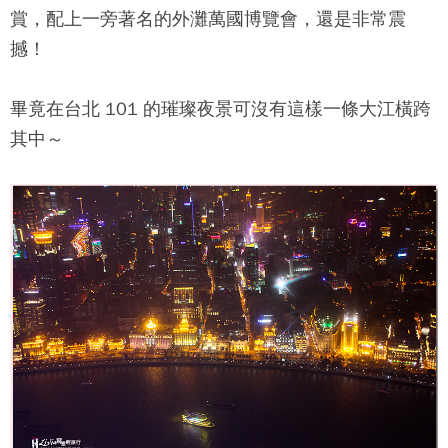
賞，配上一旁著名的外灘萬國博覽會，還是非常震
撼！
畢竟在台北 101 的璀璨夜景可沒有這樣一條大江橫跨
其中～