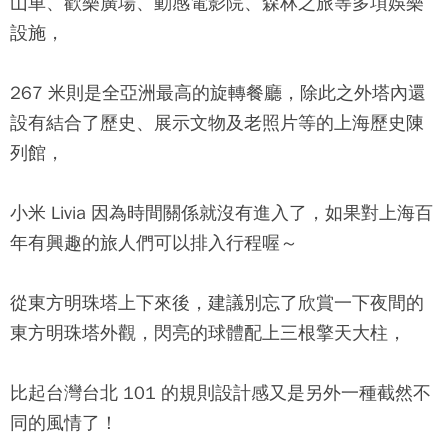
山車、歡樂廣場、動感電影院、森林之旅等多項娛樂
設施，
267 米則是全亞洲最高的旋轉餐廳，除此之外塔內還
設有結合了歷史、展示文物及老照片等的上海歷史陳
列館，
小米 Livia 因為時間關係就沒有進入了，如果對上海百
年有興趣的旅人們可以排入行程喔～
從
東方明珠塔
上下來後，建議別忘了欣賞一下夜間的
東方明珠塔
外觀，閃亮的球體配上三根擎天大柱，
比起台灣台北 101 的規則設計感又是另外一種截然不
同的風情了！