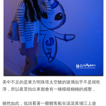
美中不足的是
東方明珠塔
太空艙的玻璃似乎不是很乾
淨，所以夜景拍出來都會有一種模模糊糊的感覺，
雖然如此，低頭看著一艘艘客船在滾滾黃埔江上遊