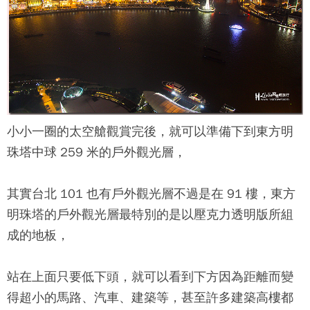
小小一圈的太空艙觀賞完後，就可以準備下到
東方明
珠塔
中球 259 米的戶外觀光層，
其實台北 101 也有戶外觀光層不過是在 91 樓，
東方
明珠塔
的戶外觀光層最特別的是以壓克力透明版所組
成的地板，
站在上面只要低下頭，就可以看到下方因為距離而變
得超小的馬路、汽車、建築等，甚至許多建築高樓都