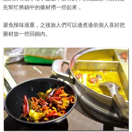
先幫忙將鍋中的藥材撈一些起來，
避免辣味過重，之後旅人們可以邊煮邊依個人喜好把
藥材放一些回鍋內。