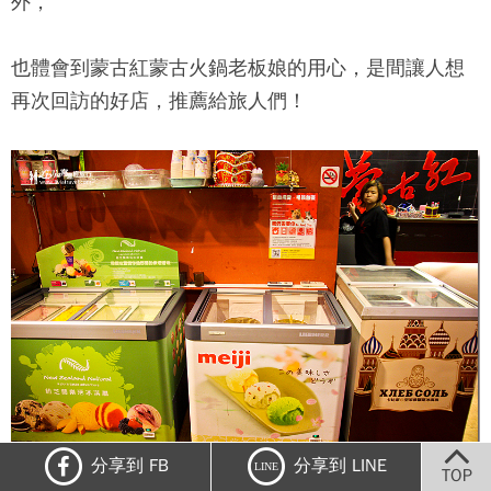
外，
也體會到
蒙古紅蒙古火鍋
老板娘的用心，是間讓人想
再次回訪的好店，推薦給旅人們！
分享到 FB
分享到 LINE
LINE
TOP