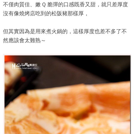
不僅肉質佳、嫩 Q 脆彈的口感既香又甜，就只差厚度
沒有像燒烤店吃到的松阪豬那樣厚，
但其實因為是用來煮火鍋的，這樣厚度也差不多了不
然應該會太難熟～