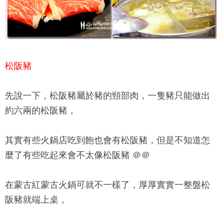
松阪豬
先說一下，松阪豬屬於豬的頸部肉，一隻豬只能做出
約六兩的松阪豬，
其實有些火鍋店吃到飽也會有松阪豬，但是不知道怎
麼了有些吃起來會不太像松阪豬 ＠＠
在
蒙古紅蒙古火鍋
可就不一樣了，厚厚實實一整盤松
阪豬就端上桌，