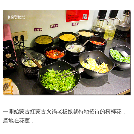
一開始
蒙古紅蒙古火鍋
老板娘就特地招待的檳榔花，
產地在花蓮，