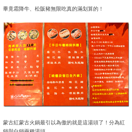
畢竟霜降牛、松阪豬無限吃真的滿划算的！
蒙古紅蒙古火鍋
最引以為傲的就是這湯頭了！分為紅
鍋與白鍋兩種湯頭，