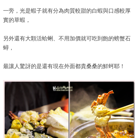
一旁，光是蝦子就有分為肉質較甜的白蝦與口感較厚
實的草蝦，
另外還有大顆活蛤蜊、不用加價就可吃到飽的螃蟹石
蟳，
最讓人驚訝的是還有現在外面都貴桑桑的鮮蚵耶！