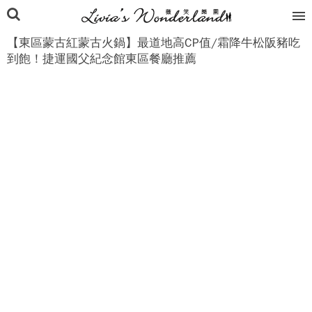
【東區蒙古紅蒙古火鍋】最道地高CP值/霜降牛松阪豬吃
到飽！捷運國父紀念館東區餐廳推薦