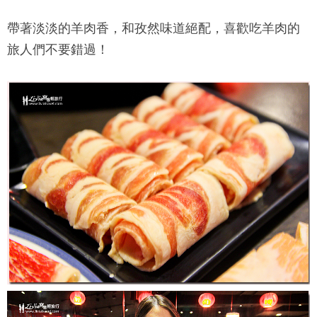
帶著淡淡的羊肉香，和孜然味道絕配，喜歡吃羊肉的
旅人們不要錯過！