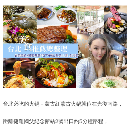
台北必吃的火鍋－
蒙古紅蒙古火鍋
就位在光復南路，
距離捷運國父紀念館站2號出口約5分鐘路程，