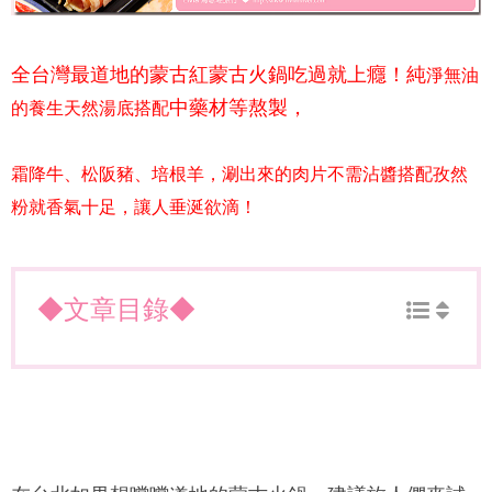
全台灣最道地的
蒙古紅蒙古火鍋
吃過就上癮！純
淨無油
中藥材等熬製，
的養生天然湯底搭配
霜降牛、松阪豬、培根羊，涮出來的肉片不需沾醬搭配孜然
粉就香氣十足，讓人垂涎欲滴！
◆文章目錄◆