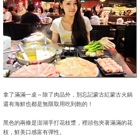
拿了滿滿一桌～除了肉品外，別忘記
蒙古紅蒙古火鍋
還有海鮮也都是無限取用吃到飽的！
黑色的兩條是澎湖手打花枝漿，裡頭包夾著滿滿的花
枝，鮮美口感富有彈性。