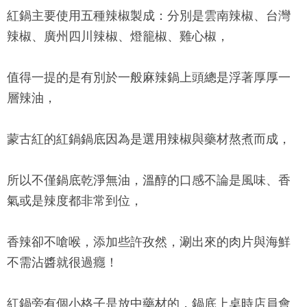
紅鍋主要使用五種辣椒製成：分別是雲南辣椒、台灣
辣椒、廣州四川辣椒、燈籠椒、雞心椒，
值得一提的是有別於一般麻辣鍋上頭總是浮著厚厚一
層辣油，
蒙古紅
的紅鍋鍋底因為是選用辣椒與藥材熬煮而成，
所以不僅鍋底乾淨無油，溫醇的口感不論是風味、香
氣或是辣度都非常到位，
香辣卻不嗆喉，添加些許孜然，涮出來的肉片與海鮮
不需沾醬就很過癮！
紅鍋旁有個小格子是放中藥材的，鍋底上桌時店員會