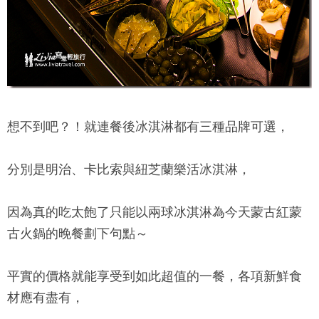
想不到吧？！就連餐後冰淇淋都有三種品牌可選，
分別是明治、卡比索與紐芝蘭樂活冰淇淋，
因為真的吃太飽了只能以兩球冰淇淋為今天
蒙古紅蒙
古火鍋
的晚餐劃下句點～
平實的價格就能享受到如此超值的一餐，各項新鮮食
材應有盡有，