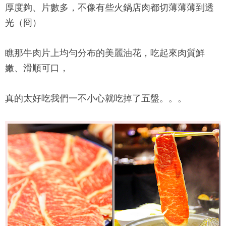
厚度夠、片數多，不像有些火鍋店肉都切薄薄薄到透
光（冏）
瞧那牛肉片上均勻分布的美麗油花，吃起來肉質鮮
嫩、滑順可口，
真的太好吃我們一不小心就吃掉了五盤。。。