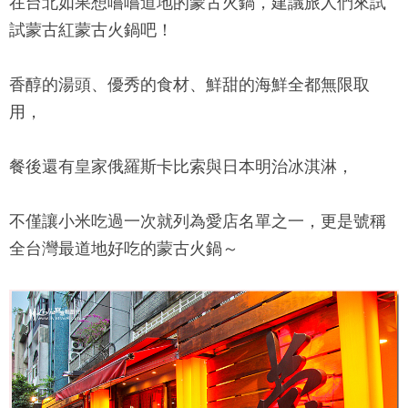
在台北如果想嚐嚐道地的蒙古火鍋，建議旅人們來試
試
蒙古紅蒙古火鍋
吧！
香醇的湯頭、優秀的食材、鮮甜的海鮮全都無限取
用，
餐後還有皇家俄羅斯卡比索與日本明治冰淇淋，
不僅讓小米吃過一次就列為愛店名單之一，更是號稱
全台灣最道地好吃的蒙古火鍋～