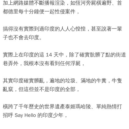
加上網路媒體不斷播報渲染，如恆河旁屍橫遍野、首
都德里每十分鐘便一起性侵案件，
搞得沒有實際到過印度的人人心惶惶，甚至說著一輩
子也不會去印度。
實際上在印度的這 14 天中，除了確實骯髒了點的街道
巷弄外，我根本沒有看到任何浮屍，
其實印度確實髒亂，遍地的垃圾、滿地的牛糞，牛隻
亂竄，但這些並不是印度的全部，
橫跨了千年歷史的世界遺產泰姬瑪哈陵、單純熱情打
招呼 Say Hello 的印度少年，