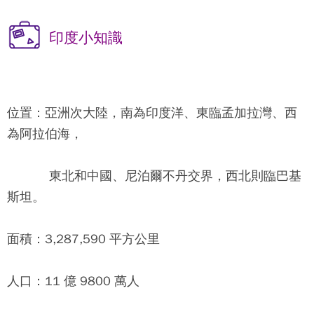
印度小知識
位置：
亞洲次大陸，南為印度洋、東臨孟加拉灣、西
為阿拉伯海，
東北和中國、尼泊爾不丹交界，西北則臨巴基
斯坦。
面積：
3,287,590 平方公里
人口：
11 億 9800 萬人