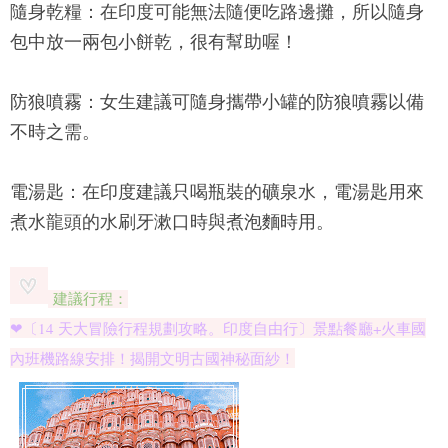
隨身乾糧：
在印度可能無法隨便吃路邊攤，所以隨身
包中放一兩包小餅乾，很有幫助喔！
防狼噴霧：
女生建議可隨身攜帶小罐的防狼噴霧以備
不時之需。
電湯匙：
在印度建議只喝瓶裝的礦泉水，電湯匙用來
煮水龍頭的水刷牙漱口時與煮泡麵時用。
建議行程：
❤〔14 天大冒險行程規劃攻略。印度自由行〕景點餐廳+火車國
內班機路線安排！揭開文明古國神秘面紗！