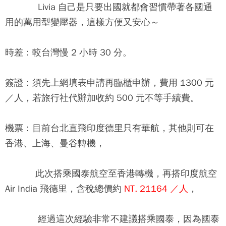
Livia 自己是只要出國就都會習慣帶著各國通
用的萬用型變壓器，這樣方便又安心～
時差：
較台灣慢 2 小時 30 分。
簽證：
須先上網填表申請再臨櫃申辦，費用 1300 元
／人，若旅行社代辦加收約 500 元不等手續費。
機票：
目前台北直飛印度德里只有華航，其他則可在
香港、上海、曼谷轉機，
此次搭乘國泰航空至香港轉機，再搭印度航空
Air India 飛德里，含稅總價約
NT. 21164 ／人
，
經過這次經驗
非常不建議搭乘國泰
，因為國泰