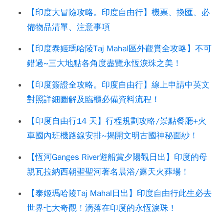
【印度大冒險攻略。印度自由行】機票、換匯、必
備物品清單、注意事項
【印度泰姬瑪哈陵Taj Mahal區外觀賞全攻略】不可
錯過~三大地點各角度盡覽永恆淚珠之美！
【印度簽證全攻略。印度自由行】線上申請中英文
對照詳細圖解及臨櫃必備資料流程！
【印度自由行14 天】行程規劃攻略/景點餐廳+火
車國內班機路線安排~揭開文明古國神秘面紗！
【恆河Ganges River遊船賞夕陽觀日出】印度的母
親瓦拉納西朝聖聖河著名晨浴/露天火葬場！
【泰姬瑪哈陵Taj Mahal日出】印度自由行此生必去
世界七大奇觀！滴落在印度的永恆淚珠！