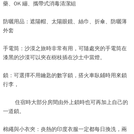
藥、OK 繃、攜帶式消毒清潔組
防曬用品：
遮陽帽、太陽眼鏡、絲巾、折傘、防曬薄
外套
手電筒：
沙漠之旅時非常有用，可隨處夾的手電筒在
漆黑的沙漠可以夾在樹枝插在沙土中當燈。
鎖：
可選擇不用鑰匙的數字鎖，搭火車臥鋪時用來鎖
行李，
住宿時大部分房間由外上鎖時也可再加上自己的
一道鎖。
棉繩與小衣夾：
炎熱的印度衣服一定都每日換洗，兩