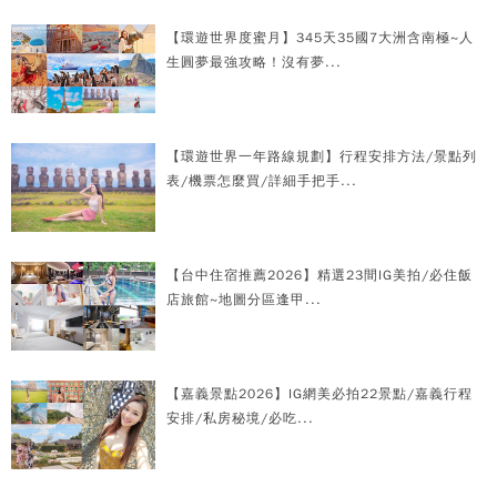
【環遊世界度蜜月】345天35國7大洲含南極~人
生圓夢最強攻略！沒有夢...
【環遊世界一年路線規劃】行程安排方法/景點列
表/機票怎麼買/詳細手把手...
【台中住宿推薦2026】精選23間IG美拍/必住飯
店旅館~地圖分區逢甲...
【嘉義景點2026】IG網美必拍22景點/嘉義行程
安排/私房秘境/必吃...