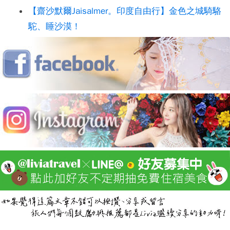
【齋沙默爾Jaisalmer。印度自由行】金色之城騎駱
駝、睡沙漠！