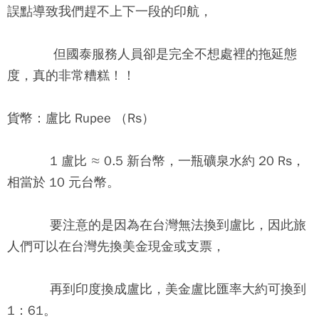
誤點導致我們趕不上下一段的印航，
但國泰服務人員卻是完全不想處裡的拖延態
度，真的非常糟糕！！
貨幣：
盧比 Rupee （Rs）
1 盧比 ≈ 0.5 新台幣，一瓶礦泉水約 20 Rs，
相當於 10 元台幣。
要注意的是因為在台灣無法換到盧比，因此旅
人們可以在台灣先換美金現金或支票，
再到印度換成盧比，美金盧比匯率大約可換到
1：61。