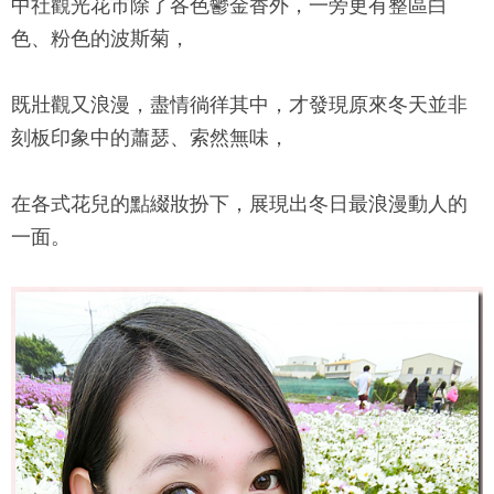
中社觀光花市
除了各色鬱金香外，一旁更有整區白
色、粉色的波斯菊，
既壯觀又浪漫，盡情徜徉其中，才發現原來冬天並非
刻板印象中的蕭瑟、索然無味，
在各式花兒的點綴妝扮下，展現出冬日最浪漫動人的
一面。