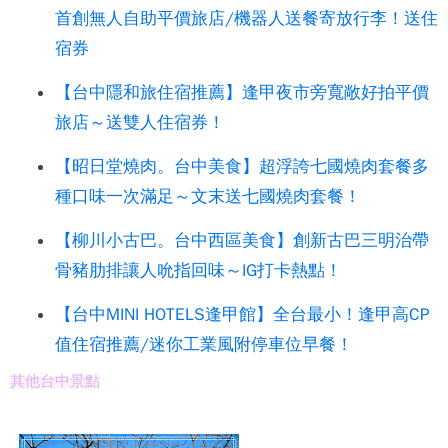
首創無人自助平價旅店/機器人送餐寄放行李！送住
宿券
【台中隱和旅住宿推薦】逢甲夜市旁寬敞好拍平價
旅店～送雙人住宿券！
【昭日堂燒肉。台中美食】超浮誇七國燒肉套餐多
種口味一次滿足～文末送七國燒肉套餐！
【柳川小古巴。台中西區美食】創新古巴三明治帶
骨豬肋排讓人吮指回味～IG打卡熱點！
【台中MINI HOTELS逢甲館】全台最小！逢甲高CP
值住宿推薦/迷你工業風附停車位早餐！
其他台中景點