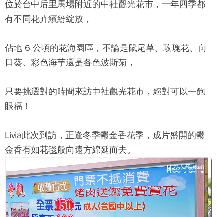
位於台中后里馬場附近的
中社觀光花市
，一年四季都
有不同花卉繽紛綻放，
佔地 6 公頃的花海園區，不論是鼠尾草、玫瑰花、向
日葵、彩色海芋還是各色波斯菊，
只要挑選對的時間來訪
中社觀光花市
，絕對可以一飽
眼福！
Livia此次到訪，正逢冬季鬱金香花季，成片盛開的鬱
金香有如花毯般向遠方綿延而去。