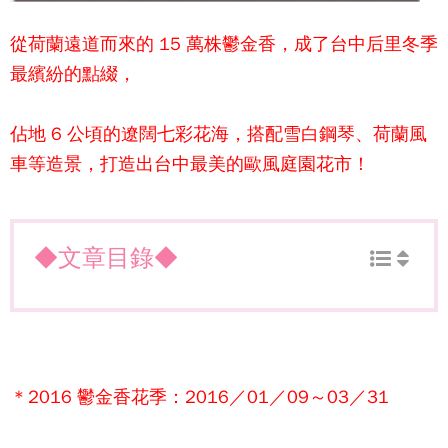
從荷蘭遠道而來的 15 萬株鬱金香，成了台中后里冬季
最繽紛的點綴，
佔地 6 公頃的遼闊七彩花海，搭配雪白鋼琴、荷蘭風
車等造景，打造出台中最美的歐風庭園花市！
◆文章目錄◆
＊2016 鬱金香花季：2016／01／09～03／31