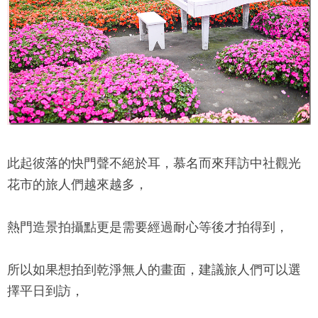
此起彼落的快門聲不絕於耳，慕名而來拜訪
中社觀光
花市
的旅人們越來越多，
熱門造景拍攝點更是需要經過耐心等後才拍得到，
所以如果想拍到乾淨無人的畫面，建議旅人們可以選
擇平日到訪，