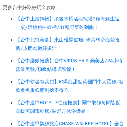
更多台中好吃好玩全攻略：
【台中上澄鍋物】頂級木桶活龍蝦搭7種海鮮生猛
上桌/活跳跳白蝦桶/31種野菜吃到飽！
【台中北屯美食】東山棧甕缸雞~米其林必比登推
薦/皮脆肉嫩好多汁！
【台中染髮推薦】台中VIRUS HAIR 勤美店/24小時
營業美髮/頂級結構式護髮！
【台中耕者有其甜】IG爆紅甜點英國鬥牛犬蛋糕/新
款兔兔蛋糕萌到捨不得吃！
【台中逢甲HOTEL Z住宿推薦】鬧中取靜每間皆配
高級可調電動床/歐舒丹沐浴備品！
【台中逢甲鵲絲旅店CHASE WALKER HOTEL】全台