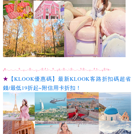
★
【KLOOK優惠碼】最新KLOOK客路折扣碼超省
錢/最低19折起~附信用卡折扣！