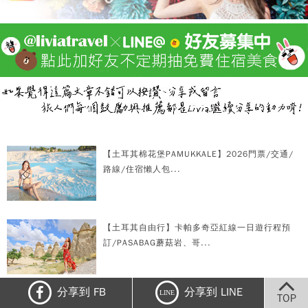
【土耳其棉花堡PAMUKKALE】2026門票/交通/
路線/住宿懶人包...
【土耳其自由行】卡帕多奇亞紅線一日遊行程預
訂/PASABAG蘑菇岩、哥...
分享到 FB
分享到 LINE
LINE
TOP
【芬蘭追極光】ROVANIEMI羅凡尼米到