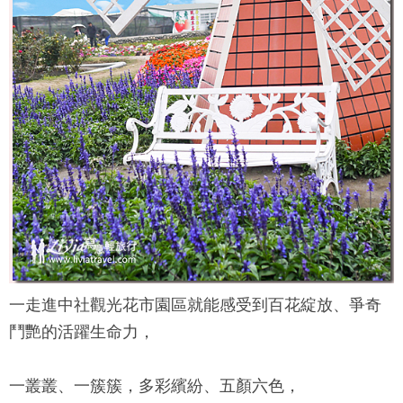
一走進
中社觀光花市
園區就能感受到百花綻放、爭奇
鬥艷的活躍生命力，
一叢叢、一簇簇，多彩繽紛、五顏六色，