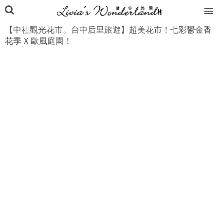
【中社觀光花市。台中后里旅遊】超美花市！七彩鬱金香
花季 X 歐風庭園！