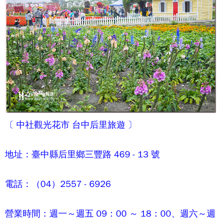
〔
中社觀光花市
台中后里旅遊 〕
地址：臺中縣后里鄉三豐路 469 - 13 號
電話：（04）2557 - 6926
營業時間：週一～週五 09：00 ～ 18：00、週六～週