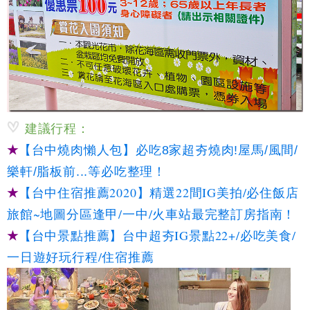
建議行程：
★
【台中燒肉懶人包】必吃8家超夯燒肉!屋馬/風間/
樂軒/脂板前...等必吃整理！
★
【台中住宿推薦2020】精選22間IG美拍/必住飯店
旅館~地圖分區逢甲/一中/火車站最完整訂房指南！
★
【台中景點推薦】台中超夯IG景點22+/必吃美食/
一日遊好玩行程/住宿推薦