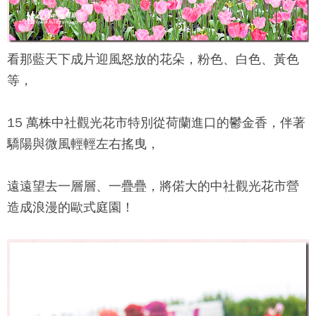
看那藍天下成片迎風怒放的花朵，粉色、白色、黃色
等，
15 萬株
中社觀光花市
特別從荷蘭進口的鬱金香，伴著
驕陽與微風輕輕左右搖曳，
遠遠望去一層層、一疊疊，將偌大的
中社觀光花市
營
造成浪漫的歐式庭園！