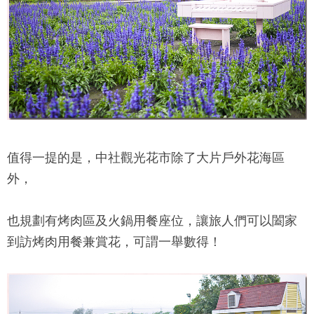
值得一提的是，
中社觀光花市
除了大片戶外花海區
外，
也規劃有烤肉區及火鍋用餐座位，讓旅人們可以闔家
到訪烤肉用餐兼賞花，可謂一舉數得！