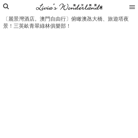
〔麗景灣酒店。澳門自由行〕俯瞰澳氹大橋、旅遊塔夜
景！三英畝青翠綠林俱樂部！