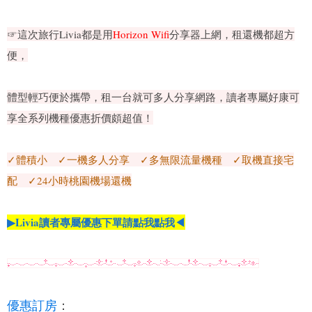
☞這次旅行Livia都是用
Horizon Wifi
分享器上網，租還機都超方
便，
體型輕巧便於攜帶，租一台就可多人分享網路，讀者專屬好康可
享全系列機種優惠折價頗超值！
✓體積小 ✓一機多人分享 ✓多無限流量機種 ✓取機直接宅
配 ✓24小時桃園機場還機
▶Livia讀者專屬優惠下單請點我點我◀
優惠訂房
：