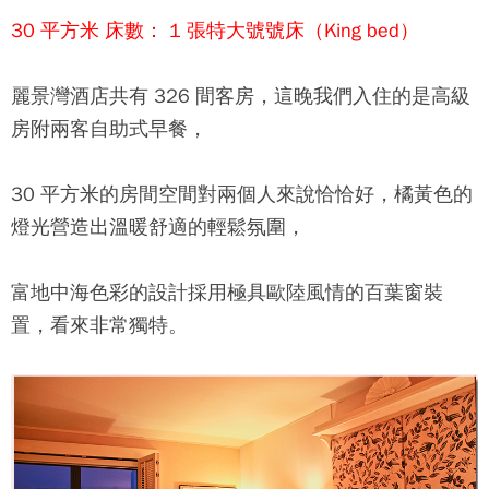
30 平方米 床數： 1 張特大號號床（King bed）
麗景灣酒店
共有 326 間客房，這晚我們入住的是高級
房附兩客自助式早餐，
30 平方米的房間空間對兩個人來說恰恰好，橘黃色的
燈光營造出溫暖舒適的輕鬆氛圍，
富地中海色彩的設計採用極具歐陸風情的百葉窗裝
置，看來非常獨特。