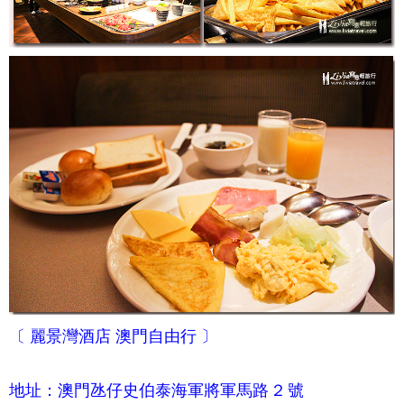
〔
麗景灣酒店
澳門自由行 〕
地址：澳門氹仔史伯泰海軍將軍馬路 2 號