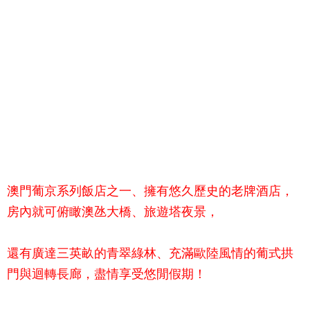
澳門葡京系列飯店之一、擁有悠久歷史的老牌酒店，
房內就可俯瞰澳氹大橋、旅遊塔夜景，
還有廣達三英畝的青翠綠林、充滿歐陸風情的葡式拱
門與迴轉長廊，盡情享受悠閒假期！