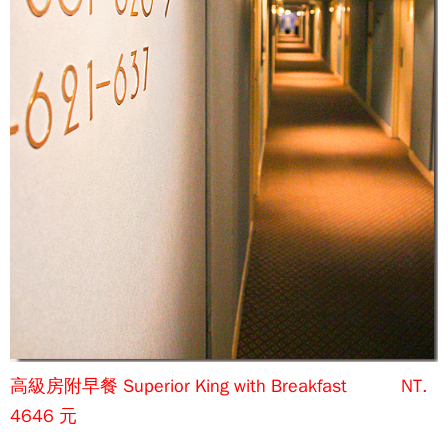
高級房附早餐 Superior King with Breakfast NT.
4646 元