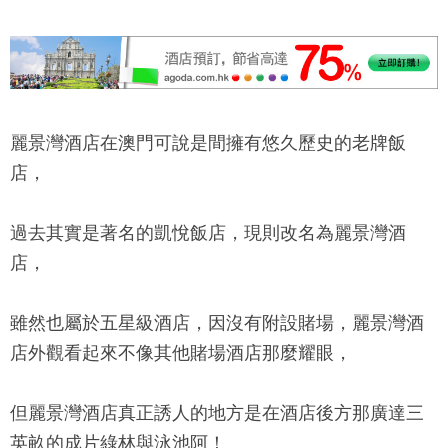
麗景灣酒店
在澳門可說是間擁有悠久歷史的老牌飯
店，
過去其實是著名的凱悅飯店，現則改名為
麗景灣酒
店
，
雖然也屬於五星級酒店，因沒有附設賭場，
麗景灣酒
店
外觀看起來不像其他賭場酒店那麼耀眼，
但
麗景灣酒店
真正誘人的地方是在酒店後方那廣達三
英畝的成片綠林與泳池阿！