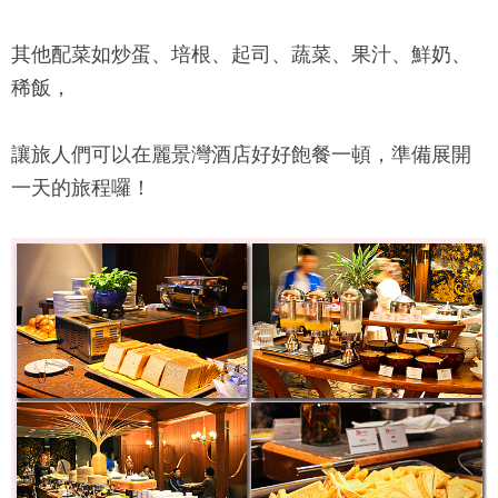
其他配菜如炒蛋、培根、起司、蔬菜、果汁、鮮奶、
稀飯，
讓旅人們可以在
麗景灣酒店
好好飽餐一頓，準備展開
一天的旅程囉！