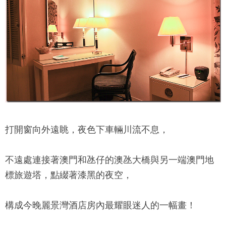
打開窗向外遠眺，夜色下車輛川流不息，
不遠處連接著澳門和氹仔的澳氹大橋與另一端澳門地
標旅遊塔，點綴著漆黑的夜空，
構成今晚
麗景灣酒店
房內最耀眼迷人的一幅畫！