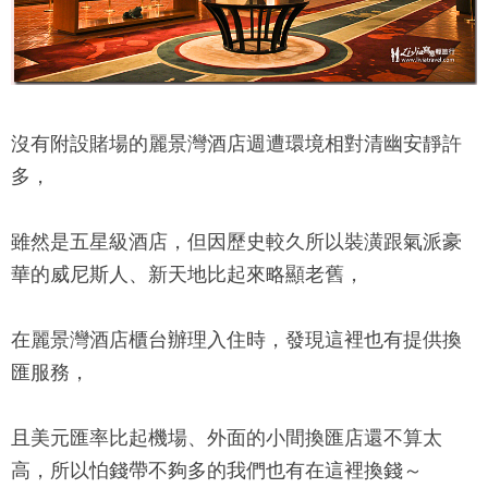
沒有附設賭場的
麗景灣酒店
週遭環境相對清幽安靜許
多，
雖然是五星級酒店，但因歷史較久所以裝潢跟氣派豪
華的威尼斯人、新天地比起來略顯老舊，
在
麗景灣酒店
櫃台辦理入住時，發現這裡也有提供換
匯服務，
且美元匯率比起機場、外面的小間換匯店還不算太
高，所以怕錢帶不夠多的我們也有在這裡換錢～