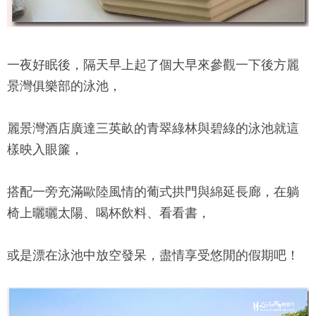
一夜好眠後，隔天早上起了個大早來參觀一下後方
麗
景灣
俱樂部的泳池，
麗景灣酒店
廣達三英畝的青翠綠林與碧綠的泳池就這
樣映入眼簾，
搭配一旁充滿歐陸風情的葡式拱門與綿延長廊，在躺
椅上曬曬太陽、喝杯飲料、看看書，
或是漂在泳池中放空發呆，盡情享受悠閒的假期吧！