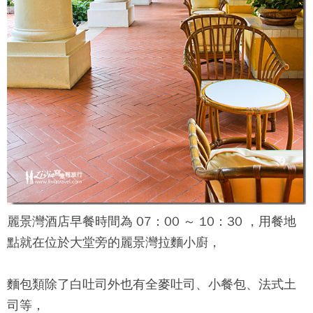
麗景灣酒店
早餐時間為 07：00 ～ 10：30 ，用餐地
點就在位於大堂旁的
麗景灣
拉麵小廚，
麵包類除了白吐司外也有全麥吐司、小餐包、法式土
司等，