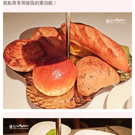
留點胃享用後面的重頭戲！