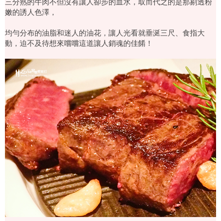
三分熟的牛肉不但沒有讓人卻步的血水，取而代之的是那剔透粉
嫩的誘人色澤，
均勻分布的油脂和迷人的油花，讓人光看就垂涎三尺、食指大
動，迫不及待想來嚐嚐這道讓人銷魂的佳餚！