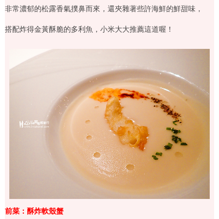
非常濃郁的松露香氣撲鼻而來，還夾雜著些許海鮮的鮮甜味，
搭配炸得金黃酥脆的多利魚，小米大大推薦這道喔！
前菜：酥炸軟殼蟹