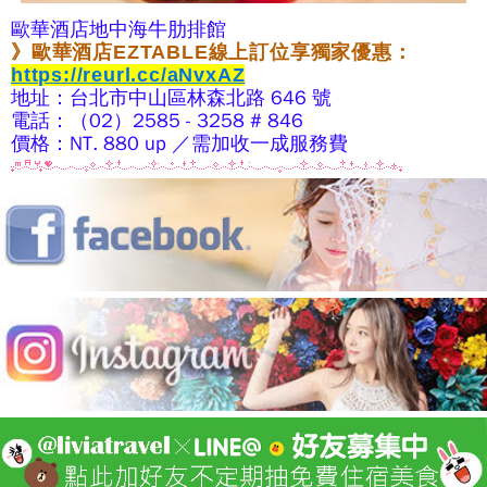
歐華酒店地中海牛肋排館
》
歐華酒店EZTABLE
線上
訂位享獨家優惠
：
https://reurl.cc/aNvxAZ
地址：台北市中山區林森北路 646 號
電話：（02）2585 - 3258 # 846
價格：NT. 880 up ／需加收一成服務費