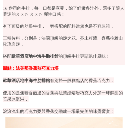
16 盎司的牛排，每一口都是享受，除了鮮嫩多汁外，還多了讓人
著迷的ㄉㄨㄞ ㄉㄨㄞ 彈性口感！
有了頂級的肋眼牛排，一旁搭配的配料當然也是不容忽視，
三種佐料，分別是：法國頂級的鹽之花、芥末籽醬、喜瑪拉雅山
玫瑰岩鹽，
歐華酒店地中海牛肋排館
搭配
的頂級牛排更顯絕佳風味！
甜點：法芙那香蕉熱巧克力塔
歐華酒店地中海牛肋排館
有別於一般糕點店的香蕉巧克力，
使用的是焦糖香煎過的香蕉與法芙娜熔岩巧克力外加一球鮮甜的
芒果冰淇淋，
滾滾流出的巧克力漿與香蕉交融成一場最完美的味覺饗宴！