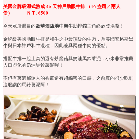
美國金牌級濕式熟成 45 天神戶肋眼牛排 （16 盎司／兩人
份） ＮＴ. 6500
歐華酒店地中海牛肋排館
今天眾所矚目的
主角終於登場囉！
金牌級美國肋眼牛排是和牛之中最頂級的牛肉，為美國安格斯黑
牛與日本神戶和牛混種，因此兼具兩種牛肉的優點。
搭配牛排一起上桌的還有炒磨菇與奶油馬鈴薯泥，小米非常推薦
入口即化的奶油馬鈴薯泥喔！
不但有著濃郁誘人的香氣還有超綿密的口感，之前真的很少吃到
這麼讚的馬鈴薯泥阿！