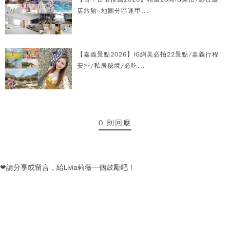
店旅館~地圖分區逢甲...
【嘉義景點2026】IG網美必拍22景點/嘉義行程
安排/私房秘境/必吃...
0 則回應
❤請分享或留言，給Livia莉薇一個鼓勵吧！