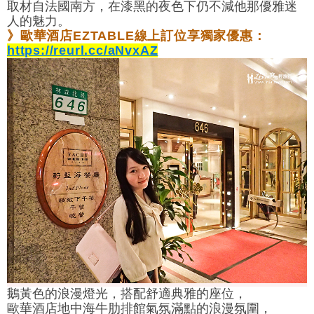
取材自法國南方，在漆黑的夜色下仍不減他那優雅迷
人的魅力。
》
歐華酒店EZTABLE
線上
訂位享獨家優惠
：
https://reurl.cc/aNvxAZ
鵝黃色的浪漫燈光，搭配舒適典雅的座位，
歐華酒店地中海牛肋排館氣氛滿點的浪漫氛圍，