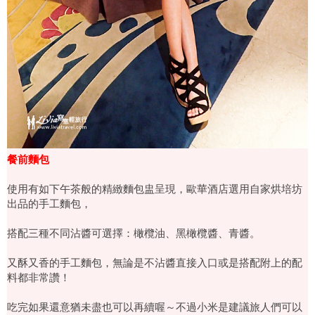
餐前麵包
使用有如下午茶般的精緻麵包盅呈現，歐華酒店選用自家烘培坊
出品的手工麵包，
搭配三種不同沾醬可選擇：橄欖油、黑橄欖醬、青醬。
又酥又香的手工麵包，無論是不沾醬直接入口或是搭配附上的配
料都非常讚！
吃完如果還意猶未盡也可以再續喔～不過小米是建議旅人們可以