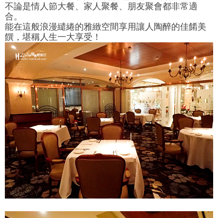
不論是情人節大餐、家人聚餐、朋友聚會都非常適
合。
能在這般浪漫繾綣的雅緻空間享用讓人陶醉的佳餚美
饌，堪稱人生一大享受！