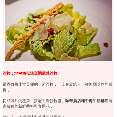
沙拉：地中海低溫烹調蔬菜沙拉
視覺效果非常美麗的一道沙拉，一上桌就給人一種燦爛明媚的感
覺，
歐華酒店地中海牛肋排館
切成薄片的蔬菜，搭配主廚沙拉醬、
自
家栽種的新鮮香料與食用花，
締造了一道視覺味覺兼具的雙饗宴！