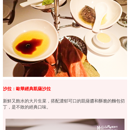
沙拉：歐華經典凱薩沙拉
新鮮又飽水的大片生菜，搭配濃郁可口的凱薩醬和酥脆的麵包切
丁，是不敗的經典口味。