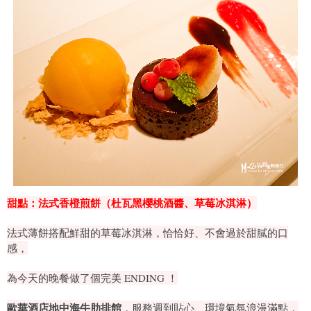
甜點：法式香橙煎餅（杜瓦黑櫻桃酒醬、草莓冰淇淋）
法式薄餅搭配鮮甜的草莓冰淇淋，恰恰好、不會過於甜膩的口
感，
為今天的晚餐做了個完美 ENDING ！
歐華酒店地中海牛肋排館
，服務週到貼心、環境氣氛浪漫滿點，