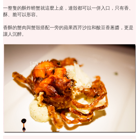
一整隻的酥炸螃蟹就這麼上桌，連殼都可以一併入口，只有香、
酥、脆可以形容。
香酥的蟹肉與蟹殼搭配一旁的蘋果西芹沙拉和酸豆香蔥醬，更是
讓人沉醉。