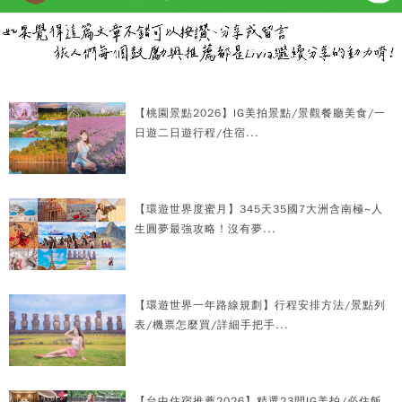
【桃園景點2026】IG美拍景點/景觀餐廳美食/一
日遊二日遊行程/住宿...
【環遊世界度蜜月】345天35國7大洲含南極~人
生圓夢最強攻略！沒有夢...
【環遊世界一年路線規劃】行程安排方法/景點列
表/機票怎麼買/詳細手把手...
【台中住宿推薦2026】精選23間IG美拍/必住飯