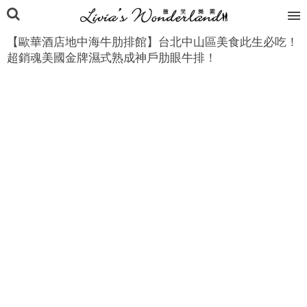
【歐華酒店地中海牛肋排館】台北中山區美食此生必吃！
超銷魂美國金牌濕式熟成神戶肋眼牛排！