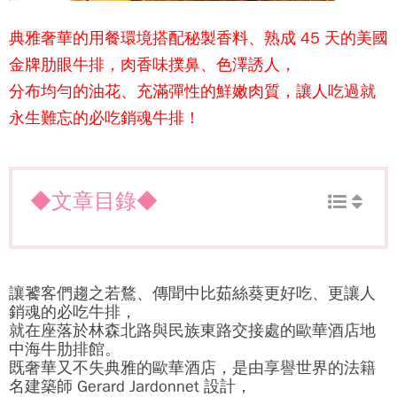
典雅奢華的用餐環境搭配秘製香料、熟成 45 天的美國
金牌肋眼牛排，肉香味撲鼻、色澤誘人，
分布均勻的油花、充滿彈性的鮮嫩肉質，讓人吃過就
永生難忘的必吃銷魂牛排！
◆文章目錄◆
讓饕客們趨之若鶩、傳聞中比茹絲葵更好吃、更讓人
銷魂的必吃牛排，
就在座落於林森北路與民族東路交接處的歐華酒店地
中海牛肋排館。
既奢華又不失典雅的歐華酒店，是由享譽世界的法籍
名建築師 Gerard Jardonnet 設計，