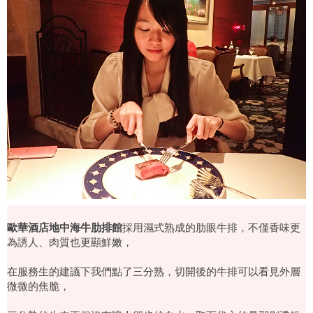
歐華酒店地中海牛肋排館
採用濕式熟成的肋眼牛排，不僅香味更
為誘人、肉質也更顯鮮嫩，
在服務生的建議下我們點了三分熟，切開後的牛排可以看見外層
微微的焦脆，