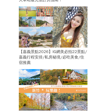
火車站最完整訂房指南！
【嘉義景點2026】IG網美必拍22景點/
嘉義行程安排/私房秘境/必吃美食/住
宿推薦