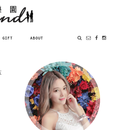
GIFT
ABOUT
五