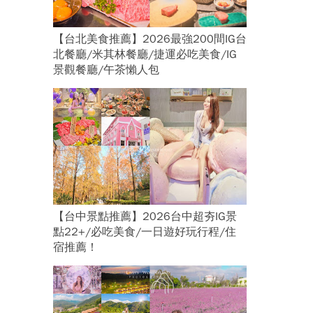
【台北美食推薦】2026最強200間IG台
北餐廳/米其林餐廳/捷運必吃美食/IG
景觀餐廳/午茶懶人包
【台中景點推薦】2026台中超夯IG景
點22+/必吃美食/一日遊好玩行程/住
宿推薦！