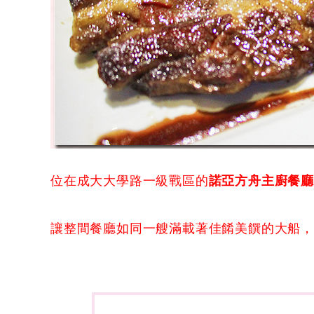
位在成大大學路一級戰區的
諾亞方舟主廚餐
讓整間餐廳如同一艘滿載著佳餚美饌的大船，