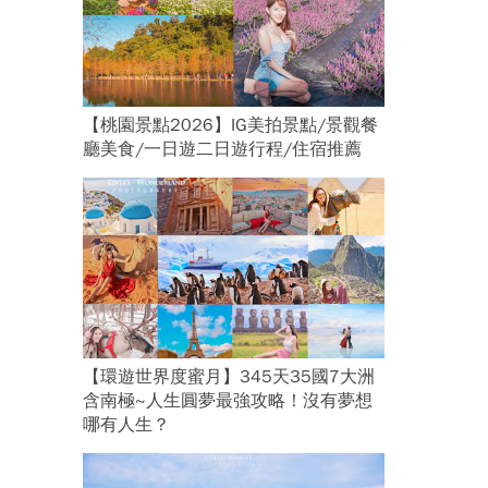
【桃園景點2026】IG美拍景點/景觀餐
廳美食/一日遊二日遊行程/住宿推薦
【環遊世界度蜜月】345天35國7大洲
含南極~人生圓夢最強攻略！沒有夢想
哪有人生？