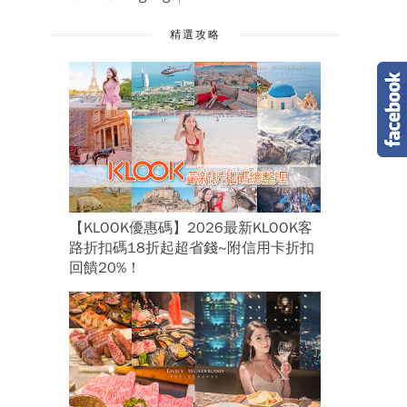
精選攻略
【KLOOK優惠碼】2026最新KLOOK客
路折扣碼18折起超省錢~附信用卡折扣
回饋20%！