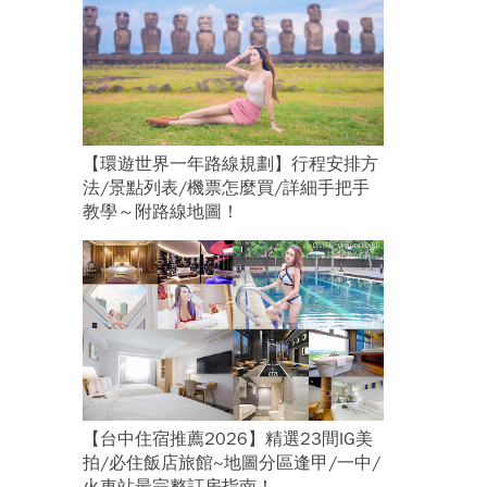
【環遊世界一年路線規劃】行程安排方
法/景點列表/機票怎麼買/詳細手把手
教學～附路線地圖！
【台中住宿推薦2026】精選23間IG美
拍/必住飯店旅館~地圖分區逢甲/一中/