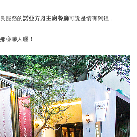
優良服務的
諾亞方舟主廚餐廳
可說是情有獨鍾，
中那樣嚇人喔！