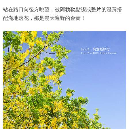
站在路口向後方眺望，被阿勃勒點綴成整片的澄黃搭
配滿地落花，那是漫天遍野的金黃！