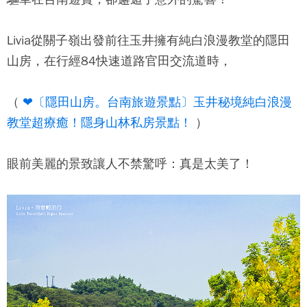
Livia從關子嶺出發前往玉井擁有純白浪漫教堂的隱田
山房，在行經84快速道路官田交流道時，
（
❤〔隱田山房。台南旅遊景點〕玉井秘境純白浪漫
教堂超療癒！隱身山林私房景點！
）
眼前美麗的景致讓人不禁驚呼：真是太美了！