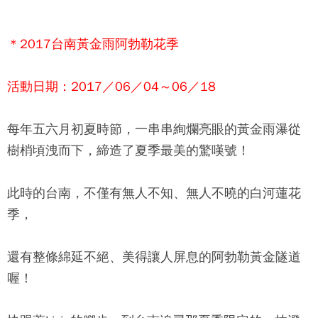
＊2017台南黃金雨阿勃勒花季
活動日期：2017／06／04～06／18
每年五六月初夏時節，一串串絢爛亮眼的黃金雨瀑從
樹梢頃洩而下，締造了夏季最美的驚嘆號！
此時的台南，不僅有無人不知、無人不曉的白河蓮花
季，
還有整條綿延不絕、美得讓人屏息的阿勃勒黃金隧道
喔！