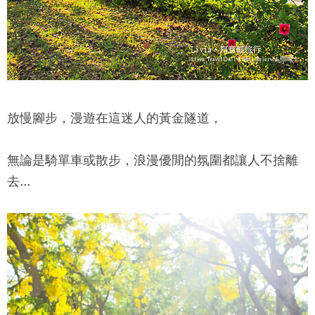
放慢腳步，漫遊在這迷人的黃金隧道，
無論是騎單車或散步，浪漫優閒的氛圍都讓人不捨離
去...