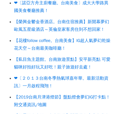
❤〔諾亞方舟主廚餐廳。台南美食〕成大大學路異
國美食餐廳推薦！
【榮興金鬱金香酒店。台南住宿推薦】新開幕夢幻
歐風五星級酒店～英倫皇家客房住到不想回家！
【花樓follow coffee。台南美食】IG超人氣夢幻乾燥
花天空～台南最美咖啡廳！
【虱目魚主題館。台南旅遊景點】安平新亮點 可愛
貓咪好拍好玩又好吃！親子旅遊好去處！
❤〔２０１３台南冬季熱氣球嘉年華。最新活動資
訊〕一月啟程飛翔！
【2019台南月津港燈節】盤點燈會夢幻IG打卡點！
附交通資訊/地圖