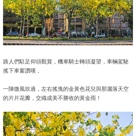
路人們駐足仰頭觀賞，機車騎士轉頭凝望，車輛駕駛
搖下車窗讚嘆，
一陣微風吹過，左右搖曳的金黃色花兒與那灑落天空
的片片花瓣，交織成美不勝收的黃金雨！