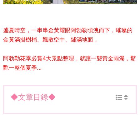
盛夏晴空，一串串金黃耀眼阿勃勒頃洩而下，璀璨的
金黃滿掛樹梢、飄散空中、鋪滿地面，
阿勃勒花季必賞4大景點整理，就讓一襲黃金雨瀑，驚
艷一整個夏季...
◆文章目錄◆