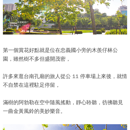
第一個賞花好點就是位在忠義國小旁的木羨仔林公
園，雖然樹不多但盛開茂密，
許多來逛台南孔廟的旅人從公 11 停車場上來後，就情
不自禁在這裡駐足停留，
滿樹的阿勃勒在空中隨風搖動，靜心聆聽，彷彿聽見
一曲金黃風鈴的美妙樂音。