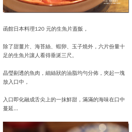
函館日本料理
120 元的生魚片蓋飯，
除了甜薑片、海苔絲、蝦卵、玉子燒外，六片份量十
足的生魚片讓人看得垂涎三尺。
晶瑩剔透的魚肉，細絲狀的油脂均勻分佈，夾起一塊
放入口中，
入口即化融成舌尖上的一抹鮮甜，滿滿的海味在口中
蔓延...