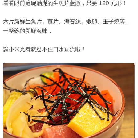
看看眼前這碗滿滿的生魚片蓋飯，只要 120 元耶！
六片新鮮生魚片、薑片、海苔絲、蝦卵、玉子燒等，
一整碗的新鮮海味，
讓小米光看就忍不住口水直流啦！