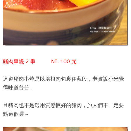
豬肉串燒 2 串 NT. 100 元
這道豬肉串燒是以培根肉包裹住蔥段，老實說小米覺
得味道普普，
且豬肉也不是選用質感較好的豬肉，旅人們不一定要
點這個喔～