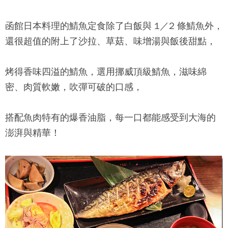
函館日本料理
的鯖魚定食除了白飯與 1／2 條鯖魚外，
還很超值的附上了沙拉、草菇、味增湯與飯後甜點，
烤得香味四溢的鯖魚，選用挪威頂級鯖魚，滋味綿
密、肉質軟嫩，吹彈可破的口感，
搭配魚肉特有的爆香油脂，每一口都能感受到大海的
澎湃與精華！