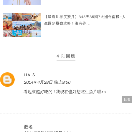
【環遊世界度蜜月】345天35國7大洲含南極~人
生圓夢最強攻略！沒有夢...
4 則回應
JIA S.
2014年4月28日 晚上9:56
看起來超好吃的!! 我現在也好想吃生魚片喔><
回覆
匿名