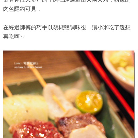
肉色隱約可見，
在經過師傅的巧手以胡椒鹽調味後，讓小米吃了還想
再吃啊～