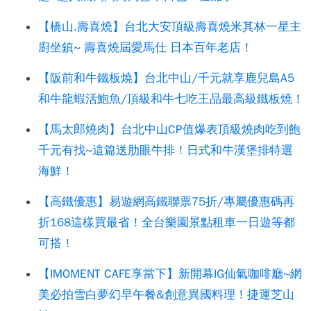
【橋山.壽喜燒】台北大安頂級壽喜燒米其林一星主
廚坐鎮~ 壽喜燒屆愛馬仕 日本百年老店！
【阪前和牛鐵板燒】台北中山/千元就享鹿兒島A5
和牛龍蝦活鮑魚/頂級和牛七吃王品最高級鐵板燒！
【馬太郎燒肉】台北中山CP值爆表頂級燒肉吃到飽
千元有找~這篇送肋眼牛排！日式和牛漢堡排特選
海鮮！
【高鐵優惠】易遊網高鐵聯票75折/專屬優惠碼再
折168這樣買最省！全台樂園景點租車一日遊等都
可搭！
【IMOMENT CAFE享當下】新開幕IG仙氣咖啡廳~網
美必拍雪白夢幻早午餐&創意異國料理！捷運芝山