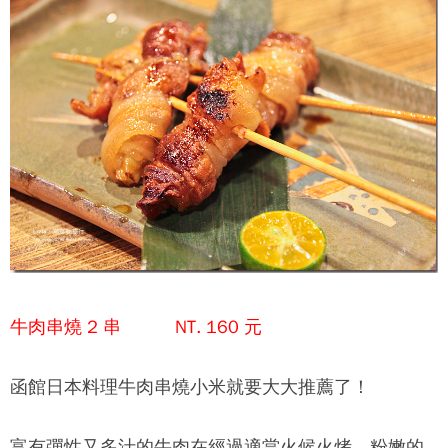
牛肉串燒 2 串 NT. 160 元
函館日本料理
牛肉串燒小米就要大大推薦了！
富有彈性又多汁的牛肉在經過適當火候火烤，粉嫩的