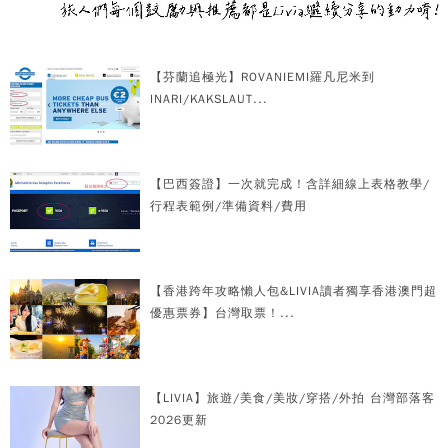
【芬蘭追極光】ROVANIEMI羅凡尼米到
INARI/KAKSLAUT...
【巴西簽證】一次就完成！含詳細線上表格教學/
行程表範例/準備資料/費用
【香港跨年攻略懶人包&LIVIA讀者獨享香港澳門超
優惠票券】台灣取票！...
【LIVIA】旅遊/美食/美妝/穿搭/外拍 台灣部落客
2026更新