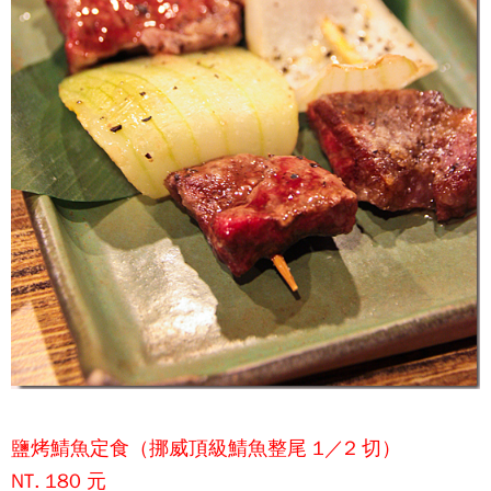
鹽烤鯖魚定食（挪威頂級鯖魚整尾 1／2 切）
NT. 180 元