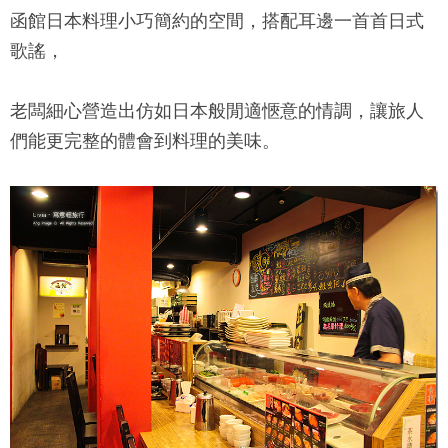
函館日本料理
小巧簡約的空間，搭配耳邊一首首日式
歌謠，
老闆細心營造出仿如日本般閒適愜意的情調，讓旅人
們能更完整的體會到料理的美味。