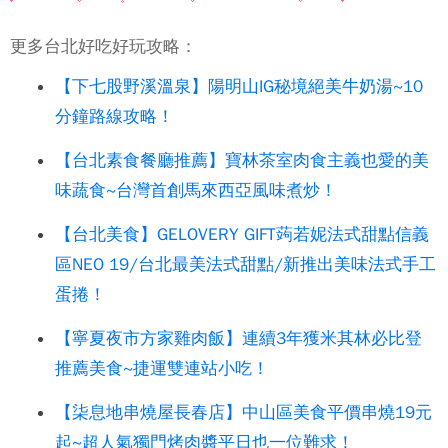
更多台北好吃好玩攻略：
【下七股野溪溫泉】陽明山IG秘境絕美牛奶湯~10
分鐘路線攻略！
【台北素食餐廳推薦】寶林茶室肉食主義也愛的美
味蔬食~台灣首創馬來西亞風味煮炒！
【台北美食】GELOVERY GIFT蒟若妮法式甜點信義
區NEO 19/台北最美法式甜點/新推出美味法式手工
蛋捲！
【寧夏夜市方家雞肉飯】連續3年獲米其林必比登
推薦美食~捷運雙連站小吃！
【柒息地串燒屋長春店】中山區美食平價串燒19元
起~超人氣獨門烤肉醬平日也一位難求！