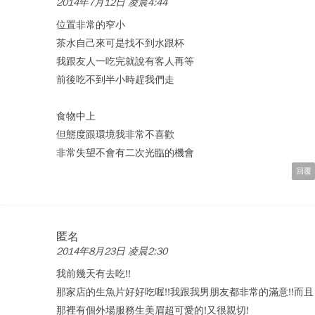
2014年7月12日 凌晨4:44
位置非常的窄小
茶水自己來可是找不到水跟杯
我跟友人一吃完就說有客人再等
前後吃不到半小時趕我們走
食物中上
但態度跟環境我非常不喜歡
非常失望不會有二次光臨的機會
回覆
匿名
2014年8月23日 凌晨2:30
我前幾天有去吃!!
那家店的生魚片好好吃喔!!我跟我男朋友都非常的滿意!!而且
那裡有個外場服務生美眉超可愛的!又很親切!