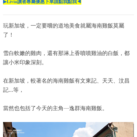
▶Livia讀者專屬優惠下單請點我點我◀
玩新加坡，一定要嚐的道地美食就屬
海南雞飯
莫屬
了！
雪白軟嫩的雞肉，還有那淋上香噴噴雞油的白飯，都
讓小米印象深刻。
在新加坡，較著名的
海南雞飯
有文東記、天天、汶昌
記...等，
當然也包括了今天的主角—
逸群海南雞飯
。