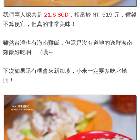
我們兩人總共是
21.6 SGD
，相當於 NT. 519 元，價錢
不算便宜，但真的非常美味！
雖然台灣也有海南雞飯，但還是沒有道地的
逸群海南
雞飯
好吃啊！（嘆～
下次如果還有機會來新加坡，小米一定要多吃它幾
回！