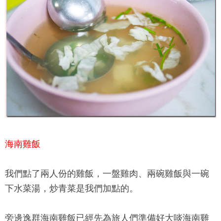
海南雞飯
我們點了兩人份的雞飯，一盤雞肉、兩碗雞飯與一碗
下水菜湯，炒青菜是我們加點的。
旁邊
逸群海南雞飯
已經先為旅人們準備好大啖海南雞