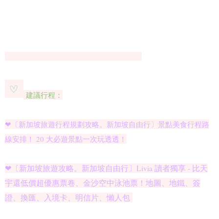
建議行程：
❤〔新加坡旅遊行程規劃攻略。新加坡自由行〕景點美食行程路
線安排！ 20 大必遊景點一次玩透透！
❤〔新加坡旅遊攻略。新加坡自由行〕Livia 讀者獨享 - 比天
宇還低價超優惠票卷、金沙空中泳池票！地圖、地鐵、簽
證、換匯、入境卡、明信片、懶人包