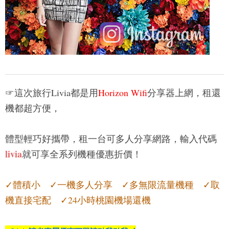
☞這次旅行Livia都是用
Horizon Wifi
分享器上網，租還
機都超方便，
體型輕巧好
攜帶，租一台可多人分享網路，輸入代碼
livia
就
可享全系列機種優惠折價！
✓體積小 ✓一機多人分享 ✓多無限流量機種 ✓取
機直接宅配 ✓24小時桃園機場還機