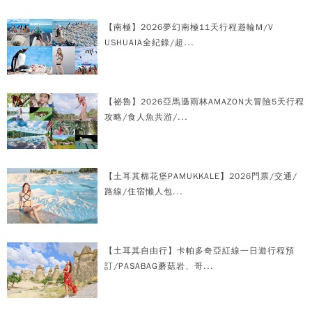
【南極】2026夢幻南極11天行程遊輪M/V
USHUAIA全紀錄/超...
【祕魯】2026亞馬遜雨林AMAZON大冒險5天行程
攻略/食人魚共游/...
【土耳其棉花堡PAMUKKALE】2026門票/交通/
路線/住宿懶人包...
【土耳其自由行】卡帕多奇亞紅線一日遊行程預
訂/PASABAG蘑菇岩、哥...