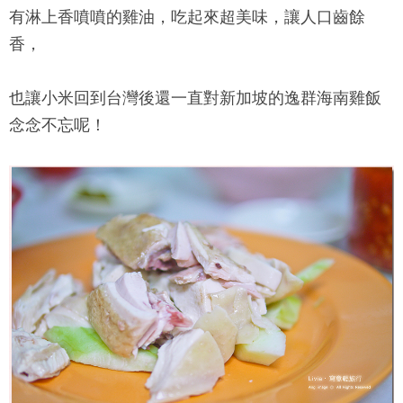
有淋上香噴噴的雞油，吃起來超美味，讓人口齒餘
香，
也讓小米回到台灣後還一直對新加坡的
逸群海南雞飯
念念不忘呢！