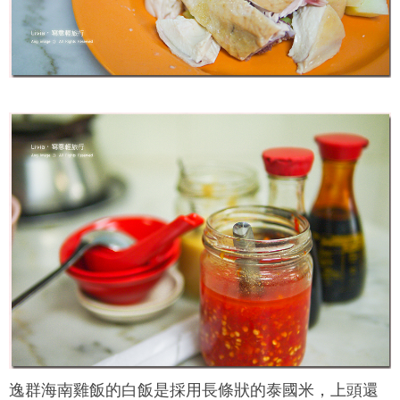
逸群海南雞飯
的白飯是採用長條狀的泰國米，上頭還