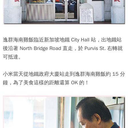
逸群海南雞飯
臨近新加坡地鐵 City Hall 站，出地鐵站
後沿著 North Bridge Road 直走，於 Purvis St. 右轉就
可抵達。
小米當天從地鐵政府大廈站走到
逸群海南雞飯
約 15 分
鐘，為了美食這樣的距離還算 OK 的！