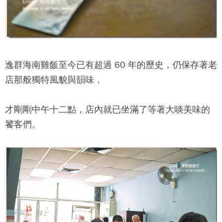
逸群海南雞飯
至今已有超過 60 年的歷史，仍保存著老
店那般獨特風貌與韻味，
才剛剛中午十二點，店內就已坐滿了等著大啖美味的
饕客們。