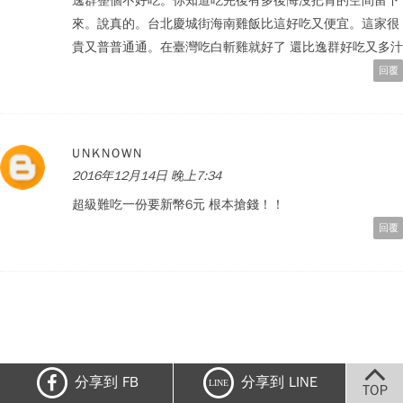
逸群整個不好吃。你知道吃完後有多後悔沒把胃的空間留下
來。說真的。台北慶城街海南雞飯比這好吃又便宜。這家很
貴又普普通通。在臺灣吃白斬雞就好了 還比逸群好吃又多汁
回覆
UNKNOWN
2016年12月14日 晚上7:34
超級難吃一份要新幣6元 根本搶錢！！
回覆
分享到 FB
分享到 LINE
LINE
TOP