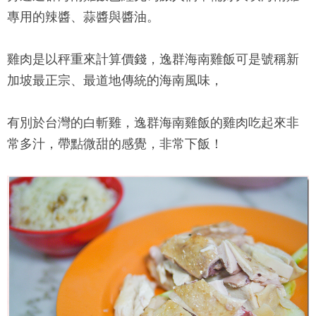
專用的辣醬、蒜醬與醬油。
雞肉是以秤重來計算價錢，
逸群海南雞飯
可是號稱新
加坡最正宗、最道地傳統的海南風味，
有別於台灣的白斬雞，
逸群海南雞飯
的雞肉吃起來非
常多汁，帶點微甜的感覺，非常下飯！