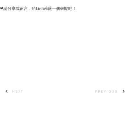
❤請分享或留言，給Livia莉薇一個鼓勵吧！
NEXT
PREVIOUS