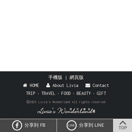
手機版
|
網頁版
HOME
About Livia
Contact
TRIP
‧
TRAVEL
‧
FOOD
‧
BEAUTY
‧
GIFT
2025 Livia’s Wonderland All rights reserved
分享到 FB
分享到 LINE
LINE
TOP