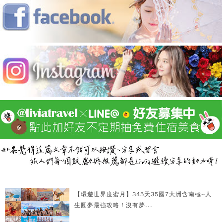
【環遊世界度蜜月】345天35國7大洲含南極~人
生圓夢最強攻略！沒有夢...