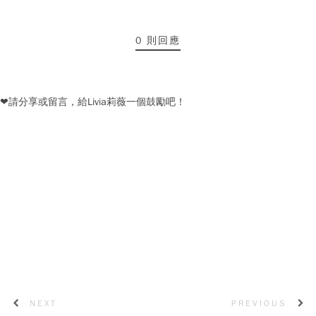
0 則回應
❤請分享或留言，給Livia莉薇一個鼓勵吧！
NEXT
PREVIOUS