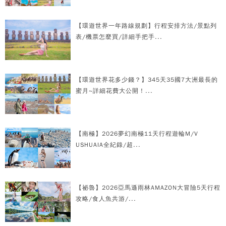
【環遊世界一年路線規劃】行程安排方法/景點列
表/機票怎麼買/詳細手把手...
【環遊世界花多少錢？】345天35國7大洲最長的
蜜月~詳細花費大公開！...
【南極】2026夢幻南極11天行程遊輪M/V
USHUAIA全紀錄/超...
【祕魯】2026亞馬遜雨林AMAZON大冒險5天行程
攻略/食人魚共游/...