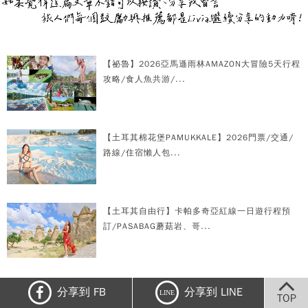
【祕魯】2026亞馬遜雨林AMAZON大冒險5天行程
攻略/食人魚共游/...
【土耳其棉花堡PAMUKKALE】2026門票/交通/
路線/住宿懶人包...
【土耳其自由行】卡帕多奇亞紅線一日遊行程預
訂/PASABAG蘑菇岩、哥...
【芬蘭追極光】ROVANIEMI羅凡尼米到
分享到 FB
分享到 LINE
LINE
TOP
INARI/KAKSLAUT...